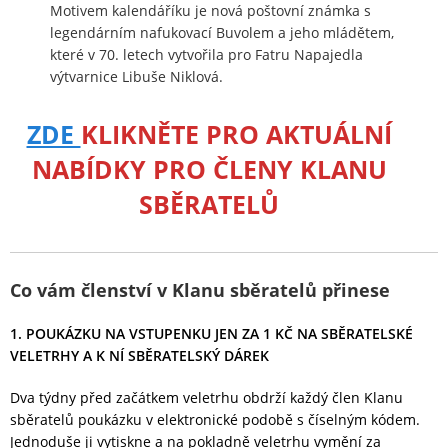
Motivem kalendáříku je nová poštovní známka s
legendárním nafukovací Buvolem a jeho mládětem,
které v 70. letech vytvořila pro Fatru Napajedla
výtvarnice Libuše Niklová.
ZDE
KLIKNĚTE PRO AKTUÁLNÍ
NABÍDKY PRO ČLENY KLANU
SBĚRATELŮ
Co vám členství v Klanu sběratelů přinese
1. POUKÁZKU NA VSTUPENKU JEN ZA 1 KČ NA SBĚRATELSKÉ
VELETRHY A K NÍ SBĚRATELSKÝ DÁREK
Dva týdny před začátkem veletrhu obdrží každý člen Klanu
sběratelů poukázku v elektronické podobě s číselným kódem.
Jednoduše ji vytiskne a na pokladně veletrhu vymění za