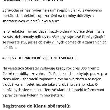
Zpravodaj přináší výběr nejzajímavějších článků z webového
portálu sberatel.info, upozornění na termíny důležitých
sběratelských veletrhů, akcí a aukcí.
Jeho redaktoři rovněž dávají každý týden v rubrice „Našli jsme
za Vás“ dohromady odkazy na všechny zajímavé články týkající
se sběratelství, jež se objevily v jiných domácích a zahraničních
médiích.
4.
SLEVY OD PARTNERŮ VELETRHU SBĚRATEL
Na veletrzích Sběratel vystavuje každý rok přes 300 firem z
České republiky i ze zahraničí. Řada z nich poskytuje pouze pro
členy Klanu sběratelů zajímavé slevy na své zboží a to nejen
v době konání veletrhu, ale také v průběhu celého roku. O
nabízených slevách jsou členové Klanu sběratelů informováni
v pravidelném týdenním newsletteru.
Registrace do Klanu sběratelů: