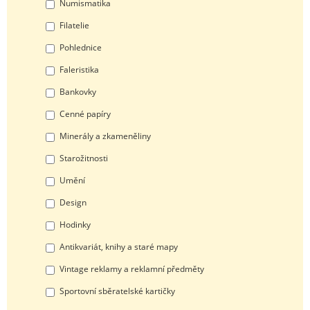
Numismatika
Filatelie
Pohlednice
Faleristika
Bankovky
Cenné papíry
Minerály a zkameněliny
Starožitnosti
Umění
Design
Hodinky
Antikvariát, knihy a staré mapy
Vintage reklamy a reklamní předměty
Sportovní sběratelské kartičky