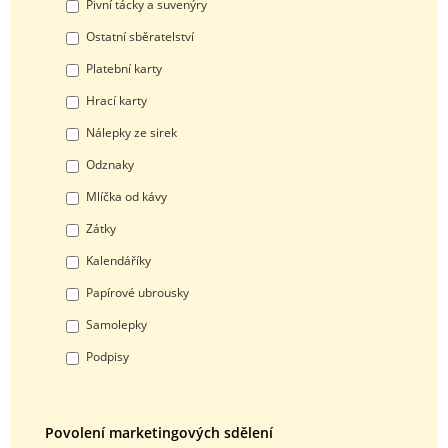
Pivní tácky a suvenýry
Ostatní sběratelství
Platební karty
Hrací karty
Nálepky ze sirek
Odznaky
Mlíčka od kávy
Zátky
Kalendáříky
Papírové ubrousky
Samolepky
Podpisy
Povolení marketingových sdělení