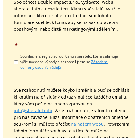
Společnost Double Impact s.r.o., vydavatel webu
sberatel.info a newsletteru Klanu sběratelů, využije
informace, které o sobě prostřednictvím tohoto
formuláře sdělíte, k tomu, aby se na vás obracela s
obsahovými nebo čistě marketingovými sděleními.
*
Souhlasím s registrací do Klanu sběratelů, která zahrnuje
výše uvedené výhody a seznámil jsem se
Zásadami
ochrany osobních údajů
Své rozhodnutí můžete kdykoli změnit a buď se odhlásit
kliknutím na příslušný odkaz v patičce každého emailu,
který vám pošleme, anebo zprávou na
info@sberatel.info
. Vaše rozhodnutí je v tomto ohledu
pro nás závazné. Bližší informace o opatřeních ohledně
soukromí si můžete přečíst
na našem webu
. Potvrzením
tohoto formuláře souhlasíte s tím, že můžeme
zpracovávat vaše údaje v souladu s těmito podmínkami.