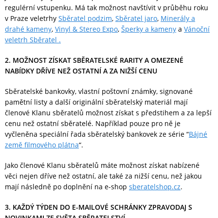
regulérní vstupenku. Má tak možnost navštívit v průběhu roku
v Praze veletrhy
Sběratel podzim
,
Sběratel jaro
,
Minerály a
drahé kameny
,
Vinyl & Stereo Expo
,
Šperky a kameny
a
Vánoční
veletrh Sběratel .
2. MOŽNOST ZÍSKAT SBĚRATELSKÉ RARITY A OMEZENÉ
NABÍDKY DŘÍVE NEŽ OSTATNÍ A ZA NIŽŠÍ CENU
Sběratelské bankovky, vlastní poštovní známky, signované
pamětní listy a další originální sběratelský materiál mají
členové Klanu sběratelů možnost získat s předstihem a za lepší
cenu než ostatní sběratelé. Například pouze pro ně je
vyčleněna speciální řada sběratelský bankovek ze série “
Bájné
země filmového plátna
“.
Jako členové Klanu sběratelů máte možnost získat nabízené
věci nejen dříve než ostatní, ale také za nižší cenu, než jakou
mají následně po doplnění na e-shop
sberatelshop.cz
.
3. KAŽDÝ TÝDEN DO E-MAILOVÉ SCHRÁNKY ZPRAVODAJ S
NOVINKAMI ZE SVĚTA SBĚRATELSTVÍ