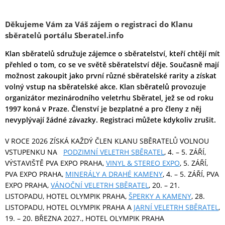
D
ěkujeme Vám za Váš zájem o registraci do Klanu
sběratelů portálu Sberatel.info
Klan sběratelů sdružuje zájemce o sběratelství, kteří chtějí mít
přehled o tom, co se ve světě sběratelství děje. Současně mají
možnost zakoupit jako první různé sběratelské rarity a získat
volný vstup na sběratelské akce. Klan sběratelů provozuje
organizátor mezinárodního veletrhu Sběratel, jež se od roku
1997 koná v Praze. Členství je bezplatné a pro členy z něj
nevyplývají žádné závazky. Registraci můžete kdykoliv zrušit.
V ROCE 2026 ZÍSKÁ KAŽDÝ ČLEN KLANU SBĚRATELŮ VOLNOU
VSTUPENKU NA
PODZIMNÍ VELETRH SBĚRATEL
, 4. – 5. ZÁŘÍ,
VÝSTAVIŠTĚ PVA EXPO PRAHA,
VINYL & STEREO EXPO
, 5. ZÁŘÍ,
PVA EXPO PRAHA,
MINERÁLY A DRAHÉ KAMENY
, 4. – 5. ZÁŘÍ, PVA
EXPO PRAHA,
VÁNOČNÍ VELETRH SBĚRATEL
, 20. – 21.
LISTOPADU, HOTEL OLYMPIK PRAHA,
ŠPERKY A KAMENY
, 28.
LISTOPADU, HOTEL OLYMPIK PRAHA A
JARNÍ VELETRH SBĚRATEL
,
19. – 20. BŘEZNA 2027., HOTEL OLYMPIK PRAHA