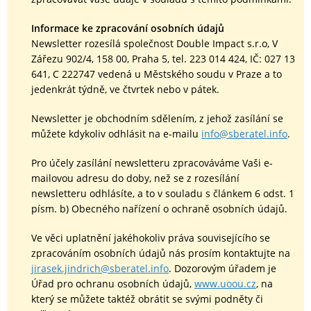
Informace ke zpracování osobních údajů
Newsletter rozesílá společnost Double Impact s.r.o, V
Zářezu 902/4, 158 00, Praha 5, tel. 223 014 424, IČ: 027 13
641, C 222747 vedená u Městského soudu v Praze a to
jedenkrát týdně, ve čtvrtek nebo v pátek.
Newsletter je obchodním sdělením, z jehož zasílání se
můžete kdykoliv odhlásit na e-mailu
info@sberatel.info
.
Pro účely zasílání newsletteru zpracováváme Vaši e-
mailovou adresu do doby, než se z rozesílání
newsletteru odhlásíte, a to v souladu s článkem 6 odst. 1
písm. b) Obecného nařízení o ochraně osobních údajů.
Ve věci uplatnění jakéhokoliv práva souvisejícího se
zpracováním osobních údajů nás prosím kontaktujte na
jirasek.jindrich@sberatel.info
. Dozorovým úřadem je
Úřad pro ochranu osobních údajů,
www.uoou.cz
, na
který se můžete taktéž obrátit se svými podněty či