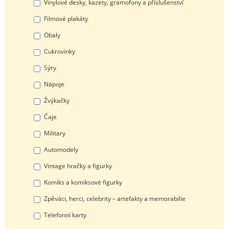
Vinylové desky, kazety, gramofony a příslušenství
Filmové plakáty
Obaly
Cukrovinky
Sýry
Nápoje
Žvýkačky
Čaje
Military
Automodely
Vintage hračky a figurky
Komiks a komiksové figurky
Zpěváci, herci, celebrity – artefakty a memorabilie
Telefonní karty