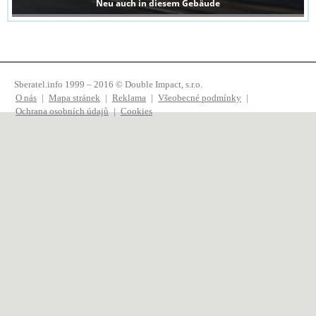
Neu auch in diesem Gebäude
Sberatel.info 1999 – 2016 © Double Impact, s.r.o.
O nás
|
Mapa stránek
|
Reklama
|
Všeobecné podmínky
|
Ochrana osobních údajů
|
Cookies