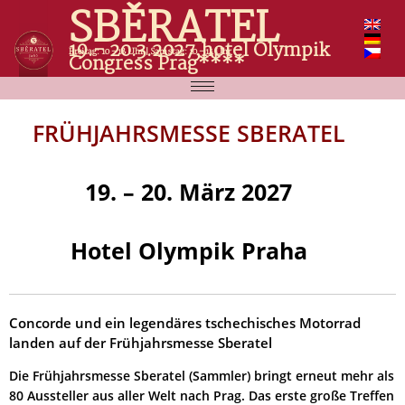
SBĚRATEL
19.- 20.3.2027,hotel Olympik
Freitag: 10 - 18 Uhr | Samstag: 10 - 14 Uhr
Congress Prag****
FRÜHJAHRSMESSE SBERATEL
19. – 20. März 2027
Hotel Olympik Praha
Concorde und ein legendäres tschechisches Motorrad
landen auf der Frühjahrsmesse Sberatel
Die Frühjahrsmesse Sberatel (Sammler) bringt erneut mehr als
80 Aussteller aus aller Welt nach Prag. Das erste große Treffen