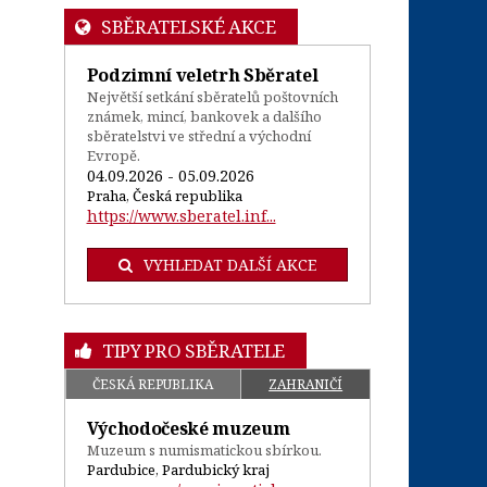
SBĚRATELSKÉ AKCE
Podzimní veletrh Sběratel
Největší setkání sběratelů poštovních
známek, mincí, bankovek a dalšího
sběratelstvi ve střední a východní
Evropě.
04.09.2026 - 05.09.2026
Praha, Česká republika
https://www.sberatel.inf...
VYHLEDAT DALŠÍ AKCE
TIPY PRO SBĚRATELE
ČESKÁ REPUBLIKA
ZAHRANIČÍ
Východočeské muzeum
Muzeum s numismatickou sbírkou.
Pardubice, Pardubický kraj