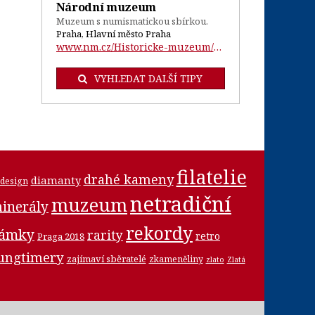
Národní muzeum
Muzeum s numismatickou sbírkou.
Praha, Hlavní město Praha
www.nm.cz/Historicke-muzeum/Oddeleni-HM/...
VYHLEDAT DALŠÍ TIPY
filatelie
drahé kameny
diamanty
design
netradiční
muzeum
inerály
rekordy
námky
rarity
retro
Praga 2018
ungtimery
zajímaví sběratelé
zkameněliny
zlato
Zlatá