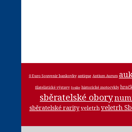
auk
0 Euro Souvenir bankovky
antique
Antium Aurum
hrač
historické motocykly
filatelistické výstavy
fosilie
sběratelské obory
num
veletrh Sb
sběratelské rarity
veletrh