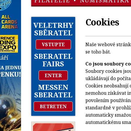
FILATELIE
•
NUMISMATIKA
Cookies
VELETRHY
SBĚRATEL
VSTUPTE
Naše webové stránky
se toho bát.
SBERATEL
FAIRS
Co jsou soubory c
Soubory cookies jso
ENTER
ukládávají do počít
MESSEN
Cookies neobsahují 
SBERATEL
nemohou získávat in
povolením používání
BETRETEN
standardně v prohlíž
automaticky smažou, 
automatickému smaz