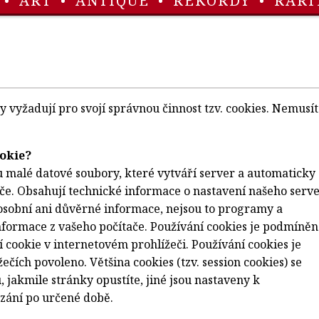
•
ART
•
ANTIQUE
•
REKORDY
•
RARI
 vyžadují pro svojí správnou činnost tzv. cookies. Nemusí
ookie?
u malé datové soubory, které vytváří server a automaticky 
ače. Obsahují technické informace o nastavení našeho serve
osobní ani důvěrné informace, nejsou to programy a
formace z vašeho počítače. Používání cookies je podmíněn
 cookie v internetovém prohlížeči. Používání cookies je
ečích povoleno. Většina cookies (tzv. session cookies) se
jakmile stránky opustíte, jiné jsou nastaveny k
ání po určené době.