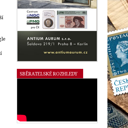
ší
gle
í
SBĚRATELSKÉ ROZHLEDY