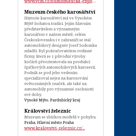
www.vcm.cz/numismaticka-expozice-a-kabin...
Muzeum českého karosářství
Historie karosářství má ve Vysokém
Mýtě bohatou tradici. Jejím hlavním
představitelem a významným
karosářem v našem městě, celém
Československu i v zahraničí se stal
automobilový designér Josef Sodomka
mladší. Byl pokračovatelem rodinné
firmy, která se z původní výroby
kočárů přeorientovala na produkci
špičkových automobilových karoserií.
Podnik se pod jeho vedením
specializoval nejen na karosování
světoznámých značek, ale také na
automobily pro významné osobnosti
své doby.
Vysoké Mýto, Pardubický kraj
Království železnic
Muzeum se sbírkou modelů v pohybu.
Praha, Hlavní město Praha
www.kralovstvi-zeleznic.cz/...