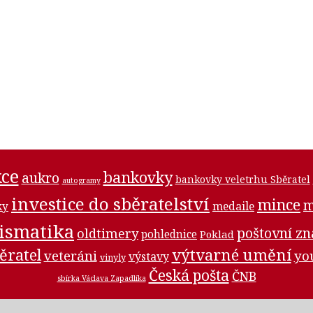
ce
bankovky
aukro
bankovky veletrhu Sběratel
autogramy
investice do sběratelství
mince
m
medaile
ky
ismatika
poštovní z
oldtimery
pohlednice
Poklad
ěratel
výtvarné umění
veteráni
yo
výstavy
vinyly
Česká pošta
ČNB
sbírka Václava Zapadlíka