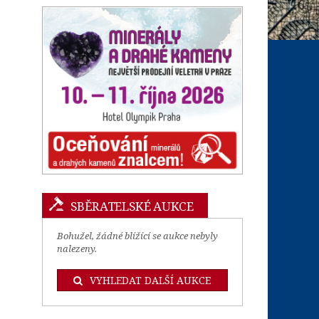
SBĚRATELSKÉ AUKCE
Bohužel, žádné blížící se aukce nebyly
nalezeny.
VYHLEDAT DALŠÍ AUKCE