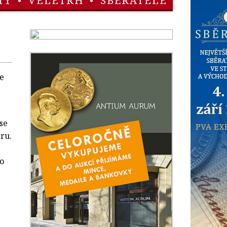
TY
•
VELETRH
•
SBĚRATELÉ
te
se
ru.
o