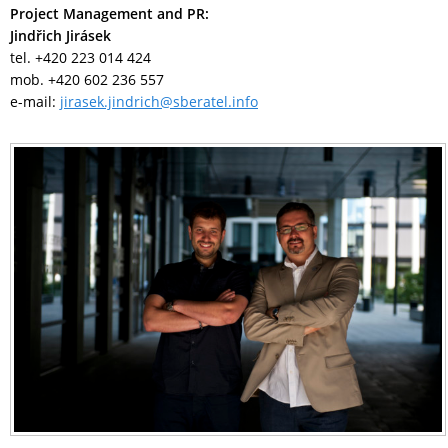
Project Management and PR:
Jindřich Jirásek
tel. +420 223 014 424
mob. +420 602 236 557
e-mail:
jirasek.jindrich@sberatel.info