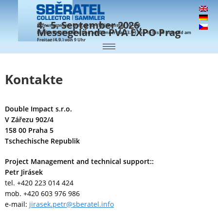
4.- 5. September 2026,
Öffnungszeiten: Freitag 10 – 18 | Samstag 10 – 16
Messegelände PVA EXPO Prag
Für Facheinkäufer schon am Donnerstag (3.9.) von 16 bis 19 Uhr und am
Freitag (4.9.) von 9 Uhr
Kontakte
Double Impact s.r.o.
V Zářezu 902/4
158 00
Praha 5
Tschechische Republik
Project Management and technical support::
Petr Jirásek
tel. +420 223 014 424
mob. +420 603 976 986
e-mail:
jirasek.petr@sberatel.info