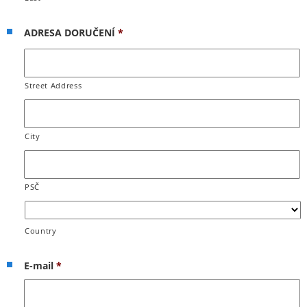
ADRESA DORUČENÍ
*
Street Address
City
PSČ
Country
E-mail
*