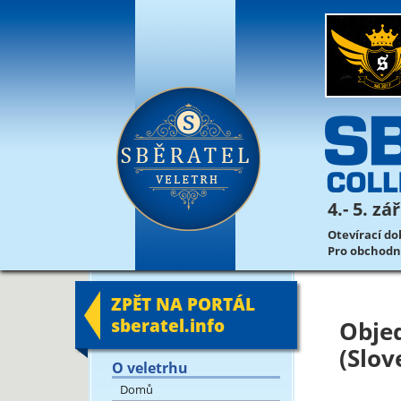
4.- 5. z
Otevírací dob
Pro obchodník
ZPĚT NA PORTÁL
sberatel.info
Obje
(Slov
O veletrhu
Domů