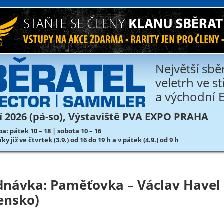
Největší sbě
veletrh ve s
a východní 
áří 2026 (pá-so), Výstaviště PVA EXPO PRAHA
a: pátek 10 – 18 | sobota 10 – 16
y již ve čtvrtek (3.9.) od 16 do 19 h a v pátek (4.9.) od 9 h
dnávka: Paměťovka – Václav Havel
ensko)