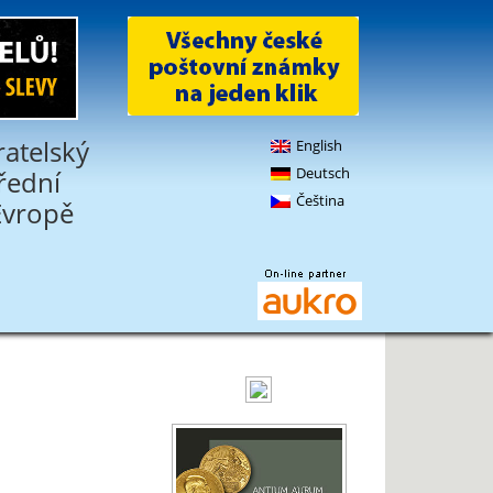
ratelský
English
Deutsch
třední
Čeština
Evropě