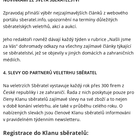
Zpravodaj přináší výběr nejzajímavějších článků z webového
portálu sberatel.info, upozornění na termíny důležitých
sběratelských veletrhů, akcí a aukcí.
Jeho redaktoři rovněž dávají každý týden v rubrice „Našli jsme
za Vás“ dohromady odkazy na všechny zajímavé články týkající
se sběratelství, jež se objevily v jiných domácích a zahraničních
médiích.
4.
SLEVY OD PARTNERŮ VELETRHU SBĚRATEL
Na veletrzích Sběratel vystavuje každý rok přes 300 firem z
České republiky i ze zahraničí. Řada z nich poskytuje pouze pro
členy Klanu sběratelů zajímavé slevy na své zboží a to nejen
v době konání veletrhu, ale také v průběhu celého roku. O
nabízených slevách jsou členové Klanu sběratelů informováni
v pravidelném týdenním newsletteru.
Registrace do Klanu sběratelů: