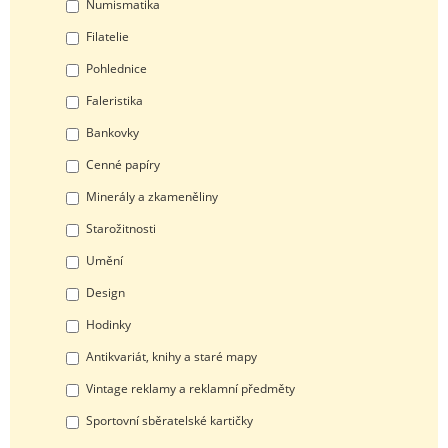
Numismatika
Filatelie
Pohlednice
Faleristika
Bankovky
Cenné papíry
Minerály a zkameněliny
Starožitnosti
Umění
Design
Hodinky
Antikvariát, knihy a staré mapy
Vintage reklamy a reklamní předměty
Sportovní sběratelské kartičky