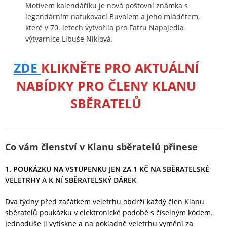
Motivem kalendáříku je nová poštovní známka s
legendárním nafukovací Buvolem a jeho mládětem,
které v 70. letech vytvořila pro Fatru Napajedla
výtvarnice Libuše Niklová.
ZDE
KLIKNĚTE PRO AKTUÁLNÍ
NABÍDKY PRO ČLENY KLANU
SBĚRATELŮ
Co vám členství v Klanu sběratelů přinese
1. POUKÁZKU NA VSTUPENKU JEN ZA 1 KČ NA SBĚRATELSKÉ
VELETRHY A K NÍ SBĚRATELSKÝ DÁREK
Dva týdny před začátkem veletrhu obdrží každý člen Klanu
sběratelů poukázku v elektronické podobě s číselným kódem.
Jednoduše ji vytiskne a na pokladně veletrhu vymění za