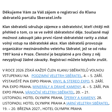
D
ěkujeme Vám za Váš zájem o registraci do Klanu
sběratelů portálu Sberatel.info
Klan sběratelů sdružuje zájemce o sběratelství, kteří chtějí mít
přehled o tom, co se ve světě sběratelství děje. Současně mají
možnost zakoupit jako první různé sběratelské rarity a získat
volný vstup na sběratelské akce. Klan sběratelů provozuje
organizátor mezinárodního veletrhu Sběratel, jež se od roku
1997 koná v Praze. Členství je bezplatné a pro členy z něj
nevyplývají žádné závazky. Registraci můžete kdykoliv zrušit.
V ROCE 2026 ZÍSKÁ KAŽDÝ ČLEN KLANU SBĚRATELŮ VOLNOU
VSTUPENKU NA
PODZIMNÍ VELETRH SBĚRATEL
, 4. – 5. ZÁŘÍ,
VÝSTAVIŠTĚ PVA EXPO PRAHA,
VINYL & STEREO EXPO
, 5. ZÁŘÍ,
PVA EXPO PRAHA,
MINERÁLY A DRAHÉ KAMENY
, 4. – 5. ZÁŘÍ, PVA
EXPO PRAHA,
VÁNOČNÍ VELETRH SBĚRATEL
, 20. – 21.
LISTOPADU, HOTEL OLYMPIK PRAHA,
ŠPERKY A KAMENY
, 28.
LISTOPADU, HOTEL OLYMPIK PRAHA A
JARNÍ VELETRH SBĚRATEL
,
19. – 20. BŘEZNA 2027., HOTEL OLYMPIK PRAHA