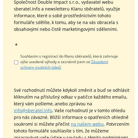
Společnost Double Impact s.r.o., vydavatel webu
sberatel.info a newsletteru Klanu sběratelů, využije
informace, které o sobě prostřednictvím tohoto
formuláře sdělíte, k tomu, aby se na vás obracela s
obsahovými nebo čistě marketingovými sděleními.
*
Souhlasím s registrací do Klanu sběratelů, která zahrnuje
výše uvedené výhody a seznámil jsem se
Zásadami
ochrany osobních údajů
Své rozhodnutí můžete kdykoli změnit a buď se odhlásit
kliknutím na příslušný odkaz v patičce každého emailu,
který vám pošleme, anebo zprávou na
info@sberatel.info
. Vaše rozhodnutí je v tomto ohledu
pro nás závazné. Bližší informace o opatřeních ohledně
soukromí si můžete přečíst
na našem webu
. Potvrzením
tohoto formuláře souhlasíte s tím, že můžeme
zpracovávat vaše údaje v souladu s těmito podmínkami.