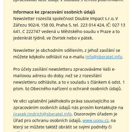
Informace ke zpracování osobních údajů
Newsletter rozesílá společnost Double Impact s.r.o, V
Zářezu 902/4, 158 00, Praha 5, tel. 223 014 424, IČ: 027 13
641, C 222747 vedená u Městského soudu v Praze a to
jedenkrát týdně, ve čtvrtek nebo v pátek.
Newsletter je obchodním sdělením, z jehož zasílání se
můžete kdykoliv odhlásit na e-mailu
info@sberatel.info
.
Pro účely zasílání newsletteru zpracováváme Vaši e-
mailovou adresu do doby, než se z rozesílání
newsletteru odhlásíte, a to v souladu s článkem 6 odst. 1
písm. b) Obecného nařízení o ochraně osobních údajů.
Ve věci uplatnění jakéhokoliv práva souvisejícího se
zpracováním osobních údajů nás prosím kontaktujte na
jirasek.jindrich@sberatel.info
. Dozorovým úřadem je
Úřad pro ochranu osobních údajů,
www.uoou.cz
, na
který se můžete taktéž obrátit se svými podněty či