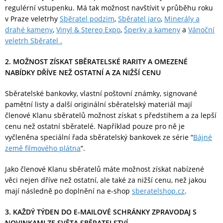
regulérní vstupenku. Má tak možnost navštívit v průběhu roku
v Praze veletrhy
Sběratel podzim
,
Sběratel jaro
,
Minerály a
drahé kameny
,
Vinyl & Stereo Expo
,
Šperky a kameny
a
Vánoční
veletrh Sběratel .
2. MOŽNOST ZÍSKAT SBĚRATELSKÉ RARITY A OMEZENÉ
NABÍDKY DŘÍVE NEŽ OSTATNÍ A ZA NIŽŠÍ CENU
Sběratelské bankovky, vlastní poštovní známky, signované
pamětní listy a další originální sběratelský materiál mají
členové Klanu sběratelů možnost získat s předstihem a za lepší
cenu než ostatní sběratelé. Například pouze pro ně je
vyčleněna speciální řada sběratelský bankovek ze série “
Bájné
země filmového plátna
“.
Jako členové Klanu sběratelů máte možnost získat nabízené
věci nejen dříve než ostatní, ale také za nižší cenu, než jakou
mají následně po doplnění na e-shop
sberatelshop.cz
.
3. KAŽDÝ TÝDEN DO E-MAILOVÉ SCHRÁNKY ZPRAVODAJ S
NOVINKAMI ZE SVĚTA SBĚRATELSTVÍ