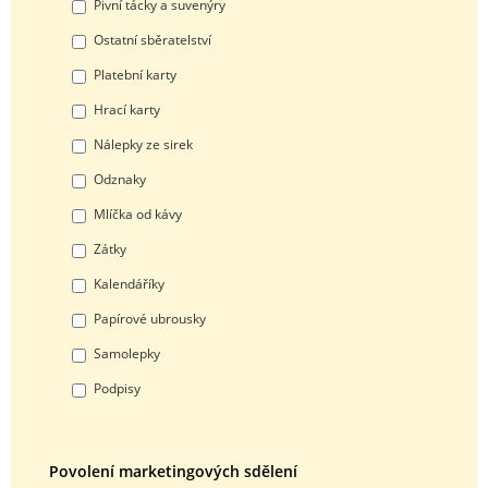
Pivní tácky a suvenýry
Ostatní sběratelství
Platební karty
Hrací karty
Nálepky ze sirek
Odznaky
Mlíčka od kávy
Zátky
Kalendáříky
Papírové ubrousky
Samolepky
Podpisy
Povolení marketingových sdělení