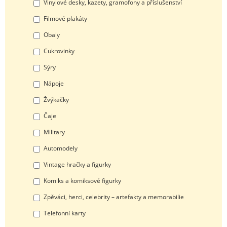
Vinylové desky, kazety, gramofony a příslušenství
Filmové plakáty
Obaly
Cukrovinky
Sýry
Nápoje
Žvýkačky
Čaje
Military
Automodely
Vintage hračky a figurky
Komiks a komiksové figurky
Zpěváci, herci, celebrity – artefakty a memorabilie
Telefonní karty