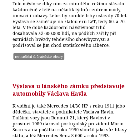
Toto město se díky nim za minulého režimu stávalo
každoročně v létě na několik týdnů centrem módy,
inovací i zábavy. Letos by zaniklé trhy oslavily 70 let.
Výstava se zaměřuje na zlatou éru LVT, tedy 60. a 70.
léta. V té době každoroční návštěvnost trhů
dosahovala až 600.000 lidí, na pódiích zářily při
estrádách hvězdy tehdejšího showbyznysu a
podřizoval se jim chod stotisícového Liberce.
netradiční sběratelské obory
Výstava u lánského zámku představuje
automobily Václava Havla
K vidění je také Mercedes 14/30 HP z roku 1911 jeho
dědečka, stavitele a podnikatele Václava Havla.
Dalšími vozy jsou Renault 21, který Havlovi v
prosinci 1989 daroval portugalský prezident Mário
Soares a na počátku roku 1990 sloužil jako vůz hlavy
státu, a též Mercedes Benz S 600 z roku 1993.