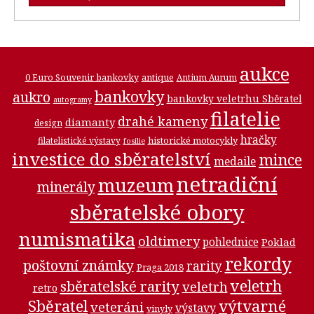
aukce
0 Euro Souvenir bankovky
antique
Antium Aurum
bankovky
aukro
bankovky veletrhu Sběratel
autogramy
filatelie
drahé kameny
diamanty
design
hračky
historické motocykly
filatelistické výstavy
fosilie
investice do sběratelství
mince
medaile
netradiční
muzeum
minerály
sběratelské obory
numismatika
oldtimery
pohlednice
Poklad
rekordy
poštovní známky
rarity
Praga 2018
veletrh
sběratelské rarity
veletrh
retro
Sběratel
výtvarné
veteráni
výstavy
vinyly