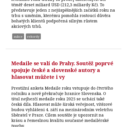
téměř deset miliard USD (212,3 miliardy Kč). To
představuje jeden z nejúspěšnějších začátků roku na
trhu s uměním, kterému pomohla rostoucí důvěra
bohatých klientů podpořená silným růstem
akciových trhů.
aukce
rekordy
Medaile se valí do Prahy. Soutěž poprvé
spojuje české a slovenské autory a
hlasovat můžete i vy
Prestižní anketa Medaile roku vstupuje do čtvrtého
ročníku a nově překračuje hranice Slovenska. O
titul nejhezčí medaile roku 2025 se uchází také
česká díla. Hlasovat může široká veřejnost, vítězové
budou vyhlášeni 4. září na mezinárodním veletrhu
Sběratel v Praze. Cílem soutěže je upozornit na
krásu a řemeslnou kvalitu současné medailérské
tvorby.