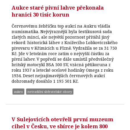
Aukce staré pivní lahve překonala
hranici 30 tisíc korun
Červnovému žebříčku top aukcí na Aukru vládla
numismatika. Nejvýraznější byla šestikusová sada
zlatých mincí, ale největší pozornost přitáhl jiný
rekord: historická láhev z Knížecího Lobkoviczského
pivovaru v Křimicích u Plzně. Vydražila se za 31 750
Kč. Jde v letošním roce zatím o nejvyšší částku za
pivní lahev. V popředí se dále umístil předválečný
britský motocykl BSA 500 SV, vzácná pětikoruna z
roku 1937 a letecké ocelové hodinky Omega z roku
1934. Deset nejzajímavějších červnových aukcí
dohromady dosáhlo 1 195 501 Kč.
aukro
netradiční sběratelské obory
V Sulejovicích otevřeli první muzeum
cihel v Česku, ve sbírce je kolem 800