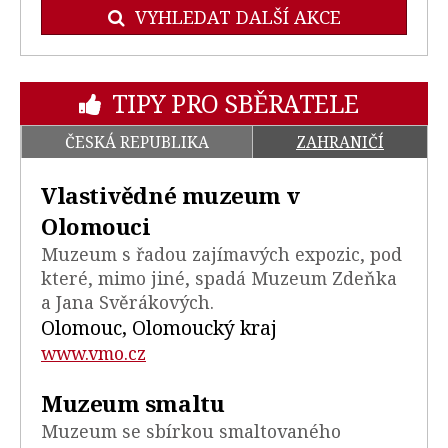
VYHLEDAT DALŠÍ AKCE
TIPY PRO SBĚRATELE
ČESKÁ REPUBLIKA
ZAHRANIČÍ
Vlastivědné muzeum v
Olomouci
Muzeum s řadou zajímavých expozic, pod
které, mimo jiné, spadá Muzeum Zdeňka
a Jana Svěrákových.
Olomouc, Olomoucký kraj
www.vmo.cz
Muzeum smaltu
Muzeum se sbírkou smaltovaného