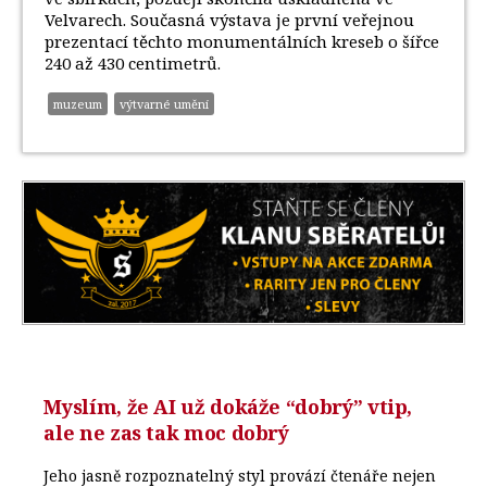
Velvarech. Současná výstava je první veřejnou
prezentací těchto monumentálních kreseb o šířce
240 až 430 centimetrů.
muzeum
výtvarné umění
Myslím, že AI už dokáže “dobrý” vtip,
ale ne zas tak moc dobrý
Jeho jasně rozpoznatelný styl provází čtenáře nejen