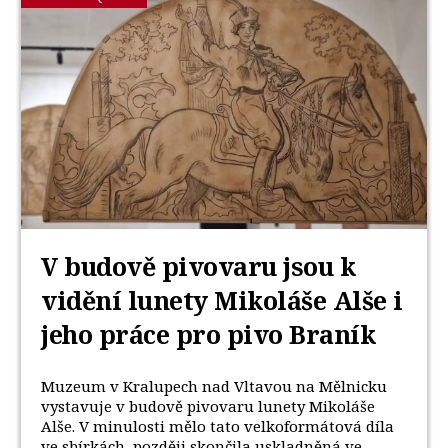
V budově pivovaru jsou k
vidění lunety Mikoláše Alše i
jeho práce pro pivo Braník
Muzeum v Kralupech nad Vltavou na Mělnicku
vystavuje v budově pivovaru lunety Mikoláše
Alše. V minulosti mělo tato velkoformátová díla
ve sbírkách, později skončila uskladněná ve