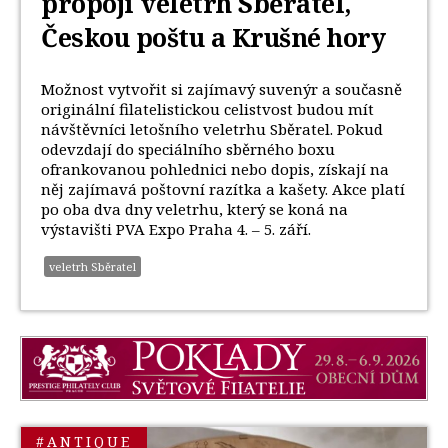
propojí veletrh Sběratel,
Českou poštu a Krušné hory
Možnost vytvořit si zajímavý suvenýr a současně
originální filatelistickou celistvost budou mít
návštěvníci letošního veletrhu Sběratel. Pokud
odevzdají do speciálního sběrného boxu
ofrankovanou pohlednici nebo dopis, získají na
něj zajímavá poštovní razítka a kašety. Akce platí
po oba dva dny veletrhu, který se koná na
výstavišti PVA Expo Praha 4. – 5. září.
veletrh Sběratel
#ANTIQUE