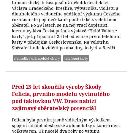
humoristických časopisů už několik desítek let.
Václava Hradeckého, kreslíře, výtvarníka, violistu a
dlouholetého vedoucího oddělení výzkumu Českého
rozhlasu ale pojí nečekané pouto také s veletrhem
Sběratel. Po 29 letech se na něj vrací dopisnicí,
kterou vydává Česká pošta k výstavě “Haló! Volám z
karty”, jež připomíná 35 let od emise první telefonní
karty v tehdejším Československu. Na veletrhu
Sběratel bude k vidění po oba dny, tedy 4. a 5. září.
netradiční sběratelské obory
telefonní karty
Před 25 let skončila výroby Škody
Felicia, prvního modelu vyvinutého
pod taktovkou VW. Dnes nabízí
zajímavý sběratelský potenciál
Felicia byla prvním jasně viditelným výsledkem
spojení mladoboleslavské automobilky s koncernem
Volkswagen. Už necelé dva roky po vstupu