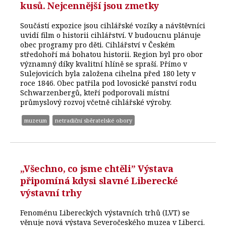
kusů. Nejcennější jsou zmetky
Součástí expozice jsou cihlářské vozíky a návštěvníci
uvidí film o historii cihlářství. V budoucnu plánuje
obec programy pro děti. Cihlářství v Českém
středohoří má bohatou historii. Region byl pro obor
významný díky kvalitní hlíně se spraší. Přímo v
Sulejovicích byla založena cihelna před 180 lety v
roce 1846. Obec patřila pod lovosické panství rodu
Schwarzenbergů, kteří podporovali místní
průmyslový rozvoj včetně cihlářské výroby.
muzeum
netradiční sběratelské obory
„Všechno, co jsme chtěli” Výstava
připomíná kdysi slavné Liberecké
výstavní trhy
Fenoménu Libereckých výstavních trhů (LVT) se
věnuje nová výstava Severočeského muzea v Liberci.