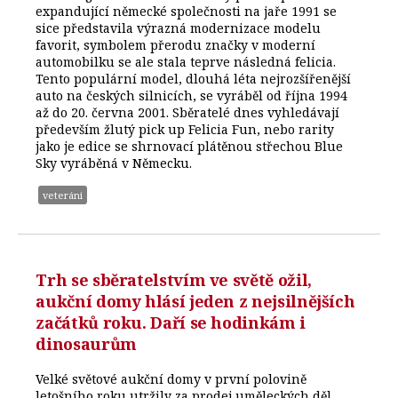
expandující německé společnosti na jaře 1991 se
sice představila výrazná modernizace modelu
favorit, symbolem přerodu značky v moderní
automobilku se ale stala teprve následná felicia.
Tento populární model, dlouhá léta nejrozšířenější
auto na českých silnicích, se vyráběl od října 1994
až do 20. června 2001. Sběratelé dnes vyhledávají
především žlutý pick up Felicia Fun, nebo rarity
jako je edice se shrnovací plátěnou střechou Blue
Sky vyráběná v Německu.
veteráni
Trh se sběratelstvím ve světě ožil,
aukční domy hlásí jeden z nejsilnějších
začátků roku. Daří se hodinkám i
dinosaurům
Velké světové aukční domy v první polovině
letošního roku utržily za prodej uměleckých děl