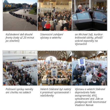
Každodenní dvě dlouhé
Slavnostní zahájení
an Michael Sefi, kurátor
fronty (tady už 20 minut
výstavy a veletrhu
královské sbírky, přiváží
po otevření)
vzácné exponáty na
Výstaviště
Poštovní správy neměly
Veletrh Sběratel byl nabitý
Výstavu a veletrh Sběratel
ani chvilku na oddech
k prasknutí vystavovateli i
doprovázela řada
návštěvníky
autogramiád, křtů,
vyhodnocení atd. Zde se
podepisuje náš kosmonaut
Vladimír Remek