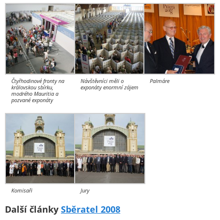
Čtyřhodinové fronty na
Návštěvníci měli o
Palmáre
královskou sbírku,
exponáty enormní zájem
modrého Mauritia a
pozvané exponáty
Komisaři
Jury
Další články
Sběratel 2008