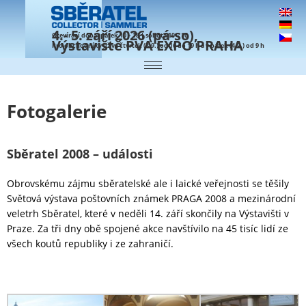
4.- 5. září 2026 (pá-so),
Otevírací doba: pátek 10 – 18 | sobota 10 – 16
Výstaviště PVA EXPO PRAHA
Pro obchodníky již ve čtvrtek (3.9.) od 16 do 19 h a v pátek (4.9.) od 9 h
Fotogalerie
Sběratel 2008 – události
Obrovskému zájmu sběratelské ale i laické veřejnosti se těšily
Světová výstava poštovních známek PRAGA 2008 a mezinárodní
veletrh Sběratel, které v neděli 14. září skončily na Výstavišti v
Praze. Za tři dny obě spojené akce navštívilo na 45 tisíc lidí ze
všech koutů republiky i ze zahraničí.