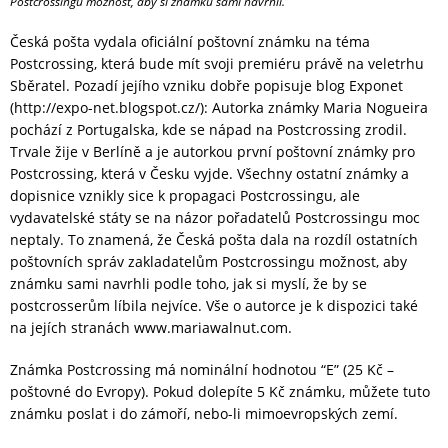
Postcrossingu možnost, aby si známku sami navrhli.
Česká pošta vydala oficiální poštovní známku na téma
Postcrossing, která bude mít svoji premiéru právě na veletrhu
Sběratel. Pozadí jejího vzniku dobře popisuje blog Exponet
(http://expo-net.blogspot.cz/): Autorka známky Maria Nogueira
pochází z Portugalska, kde se nápad na Postcrossing zrodil.
Trvale žije v Berlíně a je autorkou první poštovní známky pro
Postcrossing, která v Česku vyjde. Všechny ostatní známky a
dopisnice vznikly sice k propagaci Postcrossingu, ale
vydavatelské státy se na názor pořadatelů Postcrossingu moc
neptaly. To znamená, že Česká pošta dala na rozdíl ostatních
poštovních správ zakladatelům Postcrossingu možnost, aby
známku sami navrhli podle toho, jak si myslí, že by se
postcrosserům líbila nejvíce. Vše o autorce je k dispozici také
na jejích stranách www.mariawalnut.com.
Známka Postcrossing má nominální hodnotou “E” (25 Kč –
poštovné do Evropy). Pokud dolepíte 5 Kč známku, můžete tuto
známku poslat i do zámoří, nebo-li mimoevropských zemí.