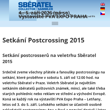
4.- 5. září 2026 (pá-so),
Otevírací doba: pátek 10 – 18 | sobota 10 – 16
Výstaviště PVA EXPO PRAHA
Pro obchodníky již ve čtvrtek (3.9.) od 16 do 19 h a v pátek (4.9.) od 9 h
Setkání Postcrossing 2015
Setkání postcrosserů na veletrhu Sběratel
2015
Srdečně zveme všechny přátele a fanoušky postcrossingu na
setkání, které proběhne v sobotu 5. září od 12:00 hod. na
veletrhu Sběratel v Praze. Veletrh Sběratel je největším
setkáním sběratelů poštovních známek, mincí, ale také třeba
starých pohlednic nebo reklam ve střední a východní Evropě.
Koná se každý rok na výstavišti PVA Expo Praha – Letňany,
letos od 3. do 5. září. Loňského setkání se účastnili osobně
zakladatelé postcrossingu Ana a Paul a pozvání dostali i letos.