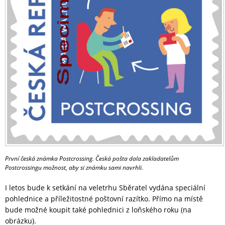
První česká známka Postcrossing. Česká pošta dala zakladatelům
Postcrossingu možnost, aby si známku sami navrhli.
I letos bude k setkání na veletrhu Sběratel vydána speciální
pohlednice a příležitostné poštovní razítko. Přímo na místě
bude možné koupit také pohlednici z loňského roku (na
obrázku).