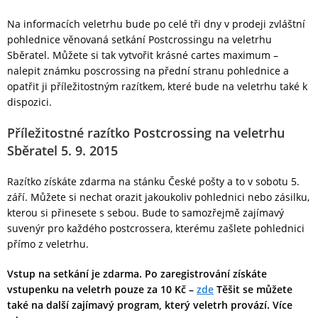
Na informacích veletrhu bude po celé tři dny v prodeji zvláštní
pohlednice věnovaná setkání Postcrossingu na veletrhu
Sběratel. Můžete si tak vytvořit krásné cartes maximum –
nalepit známku poscrossing na přední stranu pohlednice a
opatřit ji příležitostným razítkem, které bude na veletrhu také k
dispozici.
Příležitostné razítko Postcrossing na veletrhu
Sběratel 5. 9. 2015
Razítko získáte zdarma na stánku České pošty a to v sobotu 5.
září. Můžete si nechat orazit jakoukoliv pohlednici nebo zásilku,
kterou si přinesete s sebou. Bude to samozřejmě zajímavý
suvenýr pro každého postcrossera, kterému zašlete pohlednici
přímo z veletrhu.
Vstup na setkání je zdarma. Po zaregistrování získáte
vstupenku na veletrh pouze za 10 Kč –
zde
Těšit se můžete
také na další zajímavý program, který veletrh provází. Více