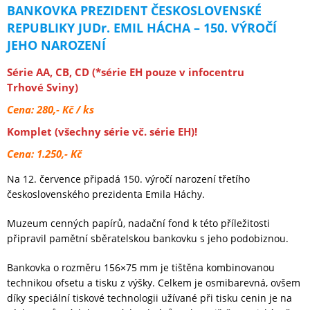
BANKOVKA PREZIDENT ČESKOSLOVENSKÉ
REPUBLIKY JUDr. EMIL HÁCHA – 150. VÝROČÍ
JEHO NAROZENÍ
Série AA, CB, CD (*série EH pouze v infocentru
Trhové Sviny)
Cena: 280,- Kč / ks
Komplet (všechny série vč. série EH)!
Cena: 1.250,- Kč
Na 12. července připadá 150. výročí narození třetího
československého prezidenta Emila Háchy.
Muzeum cenných papírů, nadační fond k této příležitosti
připravil pamětní sběratelskou bankovku s jeho podobiznou.
Bankovka o rozměru 156×75 mm je tištěna kombinovanou
technikou ofsetu a tisku z výšky. Celkem je osmibarevná, ovšem
díky speciální tiskové technologii užívané při tisku cenin je na