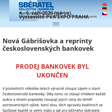
4.- 5. září 2026 (pá-so),
Otevírací doba: pátek 10 – 18 | sobota 10 – 16
Výstaviště PVA EXPO PRAHA
Pro obchodníky již ve čtvrtek (3.9.) od 16 do 19 h a v pátek (4.9.) od 9 h
Nová Gábrišovka a reprinty
československých bankovek
PRODEJ BANKOVEK BYL
UKONČEN
V posledních několika letech výrazně stoupá zájem o staré
československé bankovky. Díky tomu se stávají trhákem každé
aukce a vlivem poptávky stoupají jejich ceny do téměř
astronomických výšek. Není divu, těch opravdu kvalitních ve
špičkové kvalitě je velmi málo a tak pro běžného sběratele