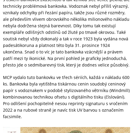
technicky problémová bankovka. Vodoznak nebyl příliš výrazný,
vznikaly odchylky při řezání papíru, takže jsou různé rozměry,
ale především vlivem obrovského několika milionového nákladu
nebyla dodržena stejná barevnost. Díky tomu tak existují
exempláře odlišných odstínů od žluté po tmavě okrovou. Také
soutisk nebyl vždy dokonalý a tak v roce 1923 byla vydána nová
padesátikoruna a platnost této byla 31. prosince 1924
ukončena. Snad o to víc je tato bankovka vzácnější a právem
patří mezi ty ikonické. Na první pohled je graficky jednoduchá,
přesto jde o sedmibarevný tisk, který je dodnes velice působivý.
MCP vydalo tuto bankovku ve třech sériích, každá v nákladu 600
ks. Bankovka byla vytištěna tiskárnou cenin soudobý ceninový
papír s vodoznakem v podobě stylizovaného větrníku (Windmill)
kombinovanou technikou ofsetu s digitálního tisku (číslování).
Pro odlišení pochopitelně nesou reprinty signaturu s vročením
2022 a na rubové straně je navíc tisk UV barvou s označením
facsimile.