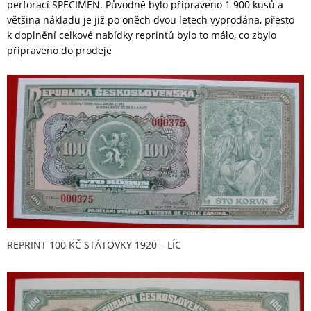
perforací SPECIMEN. Původně bylo připraveno 1 900 kusů a
většina nákladu je již po oněch dvou letech vyprodána, přesto
k doplnění celkové nabídky reprintů bylo to málo, co zbylo
připraveno do prodeje
REPRINT 100 KČ STÁTOVKY 1920 – LÍC