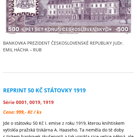
BANKOVKA PREZIDENT ČESKOSLOVENSKÉ REPUBLIKY JUDr.
EMIL HÁCHA – RUB
REPRINT 50 KČ STÁTOVKY 1919
Série 0001, 0019, 1919
Cena: 999,- Kč / ks
Jde o státovku 50 Kč I. emise z roku 1919, kterou knihtiskem
vytiskla pražská tiskárna A. Haaseho. Ta neměla do té doby
s tiskem bankovek zkušenosti a tak vznikla sice velice pěkná, ale