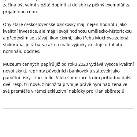
začíná být velmi složité doplnit si do sbírky pěkný exemplář za
přijatelnou cenu.
Ony staré československé bankovky mají nejen hodnotu jako
kvalitní investice, ale mají i svojí hodnotu umělecko-historickou
a především se stávají ikonickými, jako třeba Muchova zelená
stokoruna, jejíž barva až na malé výjimky existuje u tohoto
nominálu dodnes.
Muzeum cenných papírů již od roku 2020 vydává vysoce kvalitní
novotisky tj. reprinty původních bankovek a státovek jako
pamětní tisky – facsimile. V letošním roce k nim přibudou další
dvě, resp. tři nové, z nichž ta první je právě nyní nabízena ve
své premiéře v rámci exkluzivní nabídky pro Klan sběratelů.