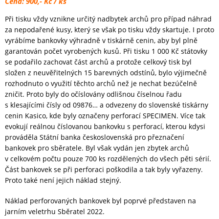
Cena: 900,- Kč / ks
Při tisku vždy vznikne určitý nadbytek archů pro případ náhrad
za nepodařené kusy, který se však po tisku vždy skartuje. I proto
vyrábíme bankovky výhradně v tiskárně cenin, aby byl plně
garantován počet vyrobených kusů. Při tisku 1 000 Kč státovky
se podařilo zachovat část archů a protože celkový tisk byl
složen z neuvěřitelných 15 barevných odstínů, bylo výjimečně
rozhodnuto o využití těchto archů než je nechat bezúčelně
zničit. Proto byly do očíslovány odlišnou číselnou řadu
s klesajícími čísly od 09876… a odvezeny do slovenské tiskárny
cenin Kasico, kde byly označeny perforací SPECIMEN. Více tak
evokují reálnou číslovanou bankovku s perforací, kterou kdysi
prováděla Státní banka československá pro přeznačení
bankovek pro sběratele. Byl však vydán jen zbytek archů
v celkovém počtu pouze 700 ks rozdělených do všech pěti sérií.
Část bankovek se při perforaci poškodila a tak byly vyřazeny.
Proto také není jejich náklad stejný.
Náklad perforovaných bankovek byl poprvé představen na
jarním veletrhu Sběratel 2022.