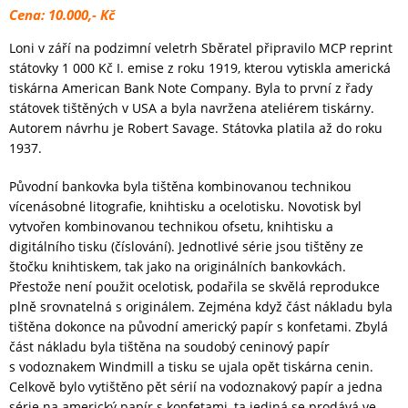
Cena: 10.000,- Kč
Loni v září na podzimní veletrh Sběratel připravilo MCP reprint
státovky 1 000 Kč I. emise z roku 1919, kterou vytiskla americká
tiskárna American Bank Note Company. Byla to první z řady
státovek tištěných v USA a byla navržena ateliérem tiskárny.
Autorem návrhu je Robert Savage. Státovka platila až do roku
1937.
Původní bankovka byla tištěna kombinovanou technikou
vícenásobné litografie, knihtisku a ocelotisku. Novotisk byl
vytvořen kombinovanou technikou ofsetu, knihtisku a
digitálního tisku (číslování). Jednotlivé série jsou tištěny ze
štočku knihtiskem, tak jako na originálních bankovkách.
Přestože není použit ocelotisk, podařila se skvělá reprodukce
plně srovnatelná s originálem. Zejména když část nákladu byla
tištěna dokonce na původní americký papír s konfetami. Zbylá
část nákladu byla tištěna na soudobý ceninový papír
s vodoznakem Windmill a tisku se ujala opět tiskárna cenin.
Celkově bylo vytištěno pět sérií na vodoznakový papír a jedna
série na americký papír s konfetami, ta jediná se prodává ve