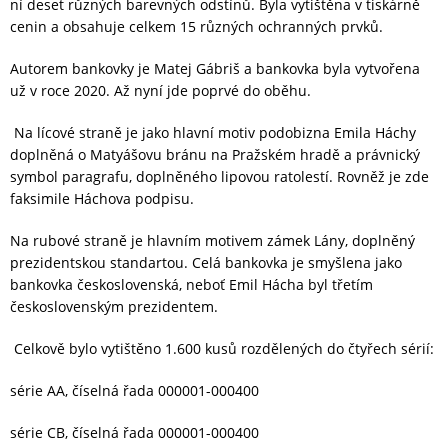
ní deset různých barevných odstínů. Byla vytištěna v tiskárně
cenin a obsahuje celkem 15 různých ochranných prvků.
Autorem bankovky je Matej Gábriš a bankovka byla vytvořena
už v roce 2020. Až nyní jde poprvé do oběhu.
Na lícové straně je jako hlavní motiv podobizna Emila Háchy
doplněná o Matyášovu bránu na Pražském hradě a právnický
symbol paragrafu, doplněného lipovou ratolestí. Rovněž je zde
faksimile Háchova podpisu.
Na rubové straně je hlavním motivem zámek Lány, doplněný
prezidentskou standartou. Celá bankovka je smyšlena jako
bankovka československá, neboť Emil Hácha byl třetím
československým prezidentem.
Celkově bylo vytištěno 1.600 kusů rozdělených do čtyřech sérií:
série AA, číselná řada 000001-000400
série CB, číselná řada 000001-000400