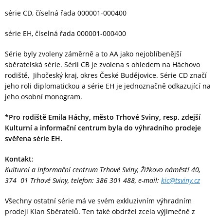
série CD, číselná řada 000001-000400
série EH, číselná řada 000001-000400
Série byly zvoleny záměrně a to AA jako nejoblíbenější
sběratelská série. Sérii CB je zvolena s ohledem na Háchovo
rodiště, Jihočeský kraj, okres České Budějovice. Série CD značí
jeho roli diplomatickou a série EH je jednoznačně odkazující na
jeho osobní monogram.
*Pro rodiště Emila Háchy, město Trhové Sviny, resp. zdejší
Kulturní a informační centrum byla do výhradního prodeje
svěřena série EH.
Kontakt
:
Kulturní a informační centrum Trhové Sviny, Žižkovo náměstí 40,
374 01 Trhové Sviny, telefon: 386 301 488, e-mail:
kic@tsviny.cz
Všechny ostatní série má ve svém exkluzivním výhradním
prodeji Klan Sběratelů. Ten také obdržel zcela výjimečně z