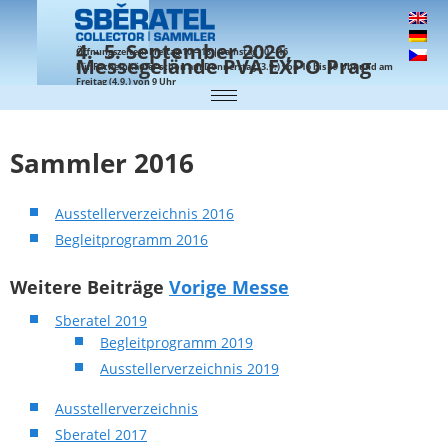
4.- 5. September 2026,
Öffnungszeiten: Freitag 10 – 18 | Samstag 10 – 16
Messegelände PVA EXPO Prag
Für Facheinkäufer schon am Donnerstag (3.9.) von 16 bis 19 Uhr und am
Freitag (4.9.) von 9 Uhr
Sammler 2016
Ausstellerverzeichnis 2016
Begleitprogramm 2016
Weitere Beiträge
Vorige Messe
Sberatel 2019
Begleitprogramm 2019
Ausstellerverzeichnis 2019
Ausstellerverzeichnis
Sberatel 2017