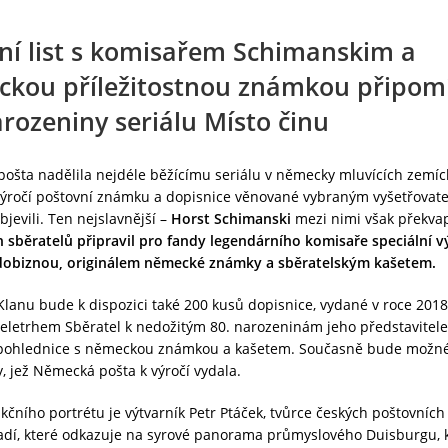
ní list s komisařem Schimanskim a
kou příležitostnou známkou připom
arozeniny seriálu Místo činu
šta nadělila nejdéle běžícímu seriálu v německy mluvících zemích
 výročí poštovní známku a dopisnice věnované vybraným vyšetřovatel
bjevili. Ten nejslavnější –
Horst Schimanski
mezi nimi však překvap
 sběratelů připravil pro fandy legendárního komisaře speciální vý
dobiznou, originálem německé známky a sběratelským kašetem.
Klanu bude k dispozici také 200 kusů dopisnice, vydané v roce 201
eletrhem Sběratel k nedožitým 80. narozeninám jeho představitele
pohlednice s německou známkou a kašetem. Současně bude možné
ty, jež Německá pošta k výročí vydala.
čního portrétu je výtvarník Petr Ptáček, tvůrce českých poštovníc
adí, které odkazuje na syrové panorama průmyslového Duisburgu, 