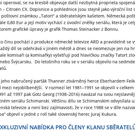
 operoval, se na kresbě objevuje další nezbytná proprieta spojen
– Citroën CX. Dopisnice a pohlednice jsou stejně jako výroční list
poštovní známkou „Tatort“ a sběratelským kašetem. Německá poš
e 0,80 Eur a její motiv vychází z úvodní znělky seriálu, která je cel
torem grafické úpravy je grafik Thomas Steinacker z Bonnu.
to činu pochází z produkce německé televize ARD a pravidelně se v
Každý díl se odehrává v jiném městě a dnes se neomezuje jen na h
le komisaři (a komisařky) vyšetřují pod hlavičkou značky Tatort zlo
nebo Švýcarsku. Do letošního roku se v seriálu objevilo na sedmde
elů.
a jeho nabručený parťák Thanner ztvárněný herce Eberhardem Feik
í mezi nejoblíbenější. V rozmezí let 1981–1991 se objevili v celkem
991 až 1997 pak Götz Georg (1938–2016) navázal na svou nejslavněj
ném seriálu Schimanski. Většinu dílu se Schimanskim odvysílala už
nská televize a není bez zajímavosti, že v roce 1988 se v díle nazv
“ objevil v jedné z rolí také slovenský herec Juraj Kukura.
XKLUZIVNÍ NABÍDKA PRO ČLENY KLANU SBĚRATEL