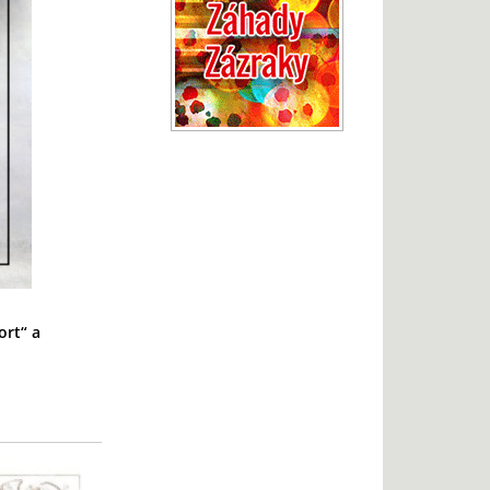
ort“ a