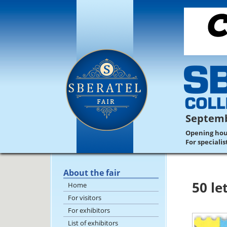
Septemb
Opening hours
For speciali
About the fair
50 le
Home
For visitors
For exhibitors
List of exhibitors