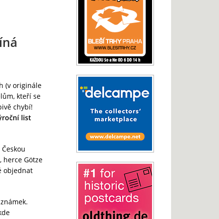
íná
 (v originále
ům, kteří se
ivě chybí!
roční list
8 Českou
, herce Götze
 objednat
h známek.
kde