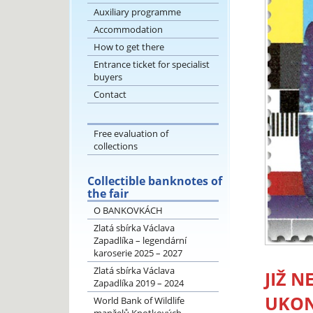
Auxiliary programme
Accommodation
How to get there
Entrance ticket for specialist
buyers
Contact
Free evaluation of
collections
Collectible banknotes of
the fair
O BANKOVKÁCH
Zlatá sbírka Václava
Zapadlíka – legendární
karoserie 2025 – 2027
Zlatá sbírka Václava
JIŽ 
Zapadlíka 2019 – 2024
UKON
World Bank of Wildlife