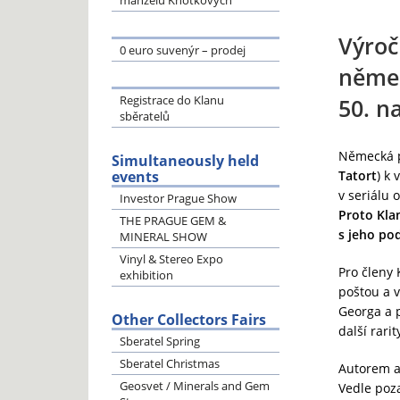
manželů Knotkových
Výroč
0 euro suvenýr – prodej
němec
Registrace do Klanu
50. n
sběratelů
Německá po
Simultaneously held
events
Tatort
) k
v seriálu o
Investor Prague Show
Proto Klan
THE PRAGUE GEM &
s jeho po
MINERAL SHOW
Vinyl & Stereo Expo
Pro členy 
exhibition
poštou a v
Georga a 
Other Collectors Fairs
další rari
Sberatel Spring
Sberatel Christmas
Autorem ak
Geosvet / Minerals and Gem
Vedle poz