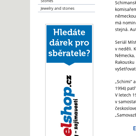
Stones
Schimanski
Jewelry and stones
komisařem 
německou 
má nominál
stejná. Au
Seriál Mís
v neděli. 
Německa, a
Rakousku 
vyšetřovat
„Schimi“ 
1994) patř
V letech 1
v samostat
českoslove
„Samovazba
E