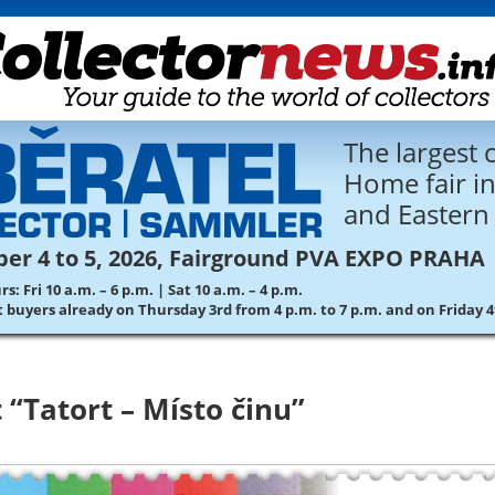
The largest c
Home fair in
and Eastern
er 4 to 5, 2026, Fairground PVA EXPO PRAHA
: Fri 10 a.m. – 6 p.m. | Sat 10 a.m. – 4 p.m.
st buyers already on Thursday 3rd from 4 p.m. to 7 p.m. and on Friday 
t “Tatort – Místo činu”