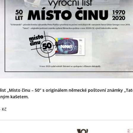
list „Místo činu – 50“ s originálem německé poštovní známky „Tat
stným kašetem.
- Kč