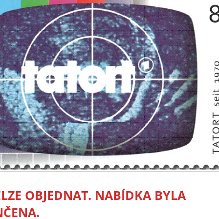
NELZE OBJEDNAT. NABÍDKA BYLA
ČENA.