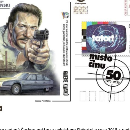
ce vydaná Českou poštou a veletrhem Sběratel v roce 2018 k ned