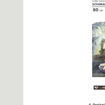
II.
Dopisni