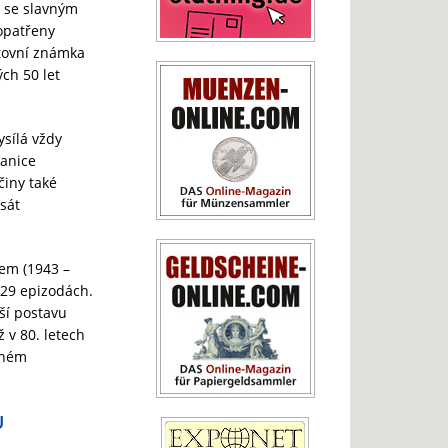
á se slavným
 opatřeny
tovní známka
ých 50 let
ysílá vždy
ranice
činy také
sát
em (1943 –
 29 epizodách.
ší postavu
 v 80. letech
aném
Ů