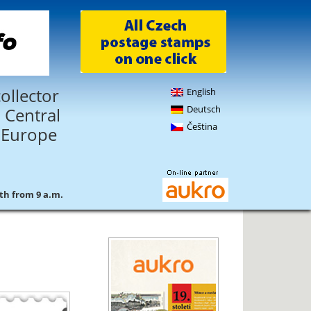
ollector
English
Deutsch
 Central
Čeština
 Europe
4th from 9 a.m.