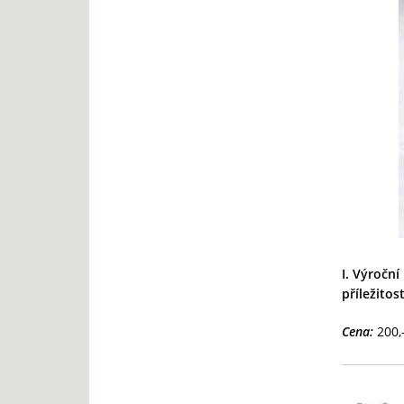
I.
Výroční 
příležito
Cena:
200,