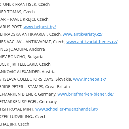
TUNEK FRANTISEK, Czech
ER TOMAS, Czech
AR – PAVEL KREJCI, Czech
ARUS POST,
www.belpost.by/
EHRADSKA ANTIKVARIAT, Czech,
www.antikvariaty.cz/
ES VACLAV – ANTIKVARIAT, Czech,
www.antikvariat-benes.cz/
NES JOAQUIM, Andorra
EV BONCHO, Bulgaria
CEK JIRI TELECARD, Czech
NKOVIC ALEXANDER, Austria
TISLAVA COLLECTORS DAYS, Slovakia,
www.incheba.sk/
RIDE PETER – STAMPS, Great Britain
EFMARKEN BIENER, Germany,
www.briefmarken-biener.de/
EFMARKEN SPIEGEL, Germany
TISH ROYAL MINT,
www.schoeller-muenzhandel.at/
ZEK LUDVIK ING., Czech
HAL JIRI, Czech