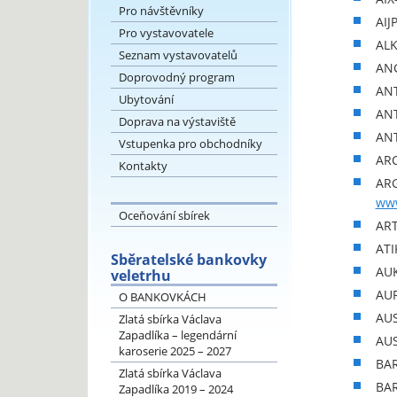
Pro návštěvníky
AIJ
Pro vystavovatele
AL
Seznam vystavovatelů
ANG
Doprovodný program
ANT
Ubytování
ANT
Doprava na výstaviště
ANT
Vstupenka pro obchodníky
ARC
Kontakty
ARG
www
Oceňování sbírek
ART
ATI
Sběratelské bankovky
AUK
veletrhu
AUR
O BANKOVKÁCH
AUS
Zlatá sbírka Václava
Zapadlíka – legendární
AU
karoserie 2025 – 2027
BAR
Zlatá sbírka Václava
BAR
Zapadlíka 2019 – 2024