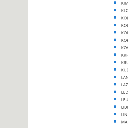
KIM
KLO
KOL
KOL
KOL
KOR
KOV
KRP
KRU
KUD
LAN
LAZ
LED
LEU
LIB
LIN
MAN