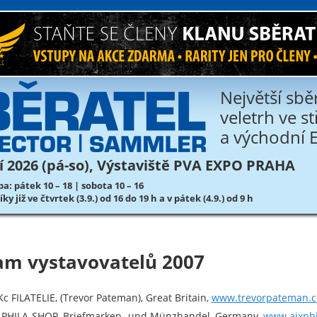
Největší sbě
veletrh ve s
a východní 
áří 2026 (pá-so), Výstaviště PVA EXPO PRAHA
a: pátek 10 – 18 | sobota 10 – 16
y již ve čtvrtek (3.9.) od 16 do 19 h a v pátek (4.9.) od 9 h
am vystavovatelů 2007
Kc FILATELIE, (Trevor Pateman), Great Britain,
www.trevorpateman.c
-PHILA-SHOP, Briefmarken- und Münzhandel, Germany,
www.aixphi