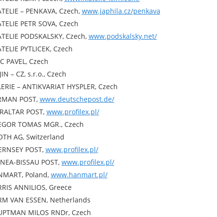
ATELIE – PENKAVA, Czech,
www.japhila.cz/penkava
ATELIE PETR SOVA, Czech
ATELIE PODSKALSKY, Czech,
www.podskalsky.net/
ATELIE PYTLICEK, Czech
C PAVEL, Czech
JIN – CZ, s.r.o., Czech
ERIE – ANTIKVARIAT HYSPLER, Czech
RMAN POST,
www.deutschepost.de/
RALTAR POST,
www.profilex.pl/
EGOR TOMAS MGR., Czech
TH AG, Switzerland
ERNSEY POST,
www.profilex.pl/
NEA-BISSAU POST,
www.profilex.pl/
MART, Poland,
www.hanmart.pl/
RIS ANNILIOS, Greece
M VAN ESSEN, Netherlands
PTMAN MILOS RNDr, Czech