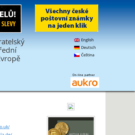
ratelský
English
Deutsch
třední
Čeština
Evropě
o.uk/
la.de/