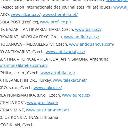
P (Association Internationale des Journalistes Philatéliques),
www.aij
KADO,
www.alkado.cz/
,
www.sberatel.net/
OLA POST (Profilex),
www.profilex.pl/
IK BAZAR – ANTIKVARIAT BARU, Czech,
www.baru.cz/
IKVARIAT JAROSLAV FRYC, Czech,
www.antik-fryc.cz/
IQUANOVA – MEDAILERSTVI, Czech,
www.antiquanova.com/
O ANTIKVARIAT, Czech,
www.antikvariaty.cz/
ENTINA – TOPICAL – FILATELIA JAN N.SIMONA, Argentina,
.simonafilatelia.com.ar/
PHILA, s. r. o., Czech,
www.artphila.org/
K HUSAMETTIN DR., Turkey,
www.telekart.net/
RO, s.r.o., Czech,
www.aukro.cz/
EA NUMISMATIKA, s.r.o., Czech,
www.aurea.cz/
TRALIA POST,
www.profilex.pl/
STRIAN MINT,
www.austrian-mint.at/
CIUS KONSTATINAS, Lithuania
TOSIK JAN, Czech