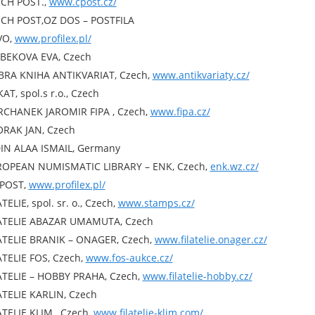
CH POST.,
www.cpost.cz/
CH POST,OZ DOS – POSTFILA
VO,
www.profilex.pl/
BEKOVA EVA, Czech
RA KNIHA ANTIKVARIAT, Czech,
www.antikvariaty.cz/
AT, spol.s r.o., Czech
CHANEK JAROMIR FIPA , Czech,
www.fipa.cz/
RAK JAN, Czech
IN ALAA ISMAIL, Germany
OPEAN NUMISMATIC LIBRARY – ENK, Czech,
enk.wz.cz/
I POST,
www.profilex.pl/
ATELIE, spol. sr. o., Czech,
www.stamps.cz/
ATELIE ABAZAR UMAMUTA, Czech
ATELIE BRANIK – ONAGER, Czech,
www.filatelie.onager.cz/
ATELIE FOS, Czech,
www.fos-aukce.cz/
ATELIE – HOBBY PRAHA, Czech,
www.filatelie-hobby.cz/
ATELIE KARLIN, Czech
ATELIE KLIM , Czech,
www.filatelie-klim.com/