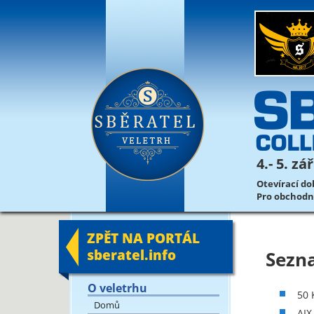
4.- 5. z
Otevírací dob
Pro obchodník
ZPĚT NA PORTÁL
sberatel.info
Sezn
O veletrhu
50 
Domů
AIX