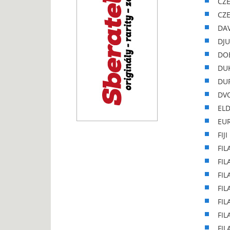
CZE
CZE
DA
DJU
DOB
DUK
DUR
DVO
ELD
EUR
FIJ
FIL
FIL
FIL
FIL
FIL
FIL
FIL