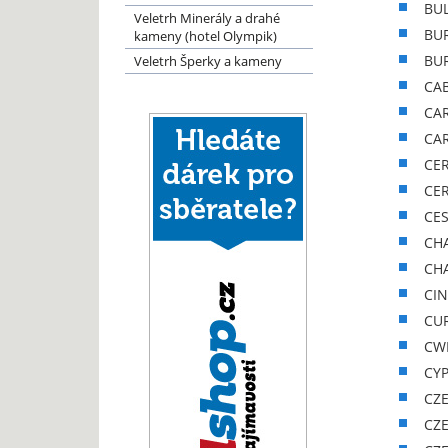
BUL
Veletrh Minerály a drahé
BUR
kameny (hotel Olympik)
BUR
Veletrh Šperky a kameny
CAB
CA
CAR
CER
CER
CES
CHA
CHA
CIN
CUR
CWI
CYP
CZ
CZE