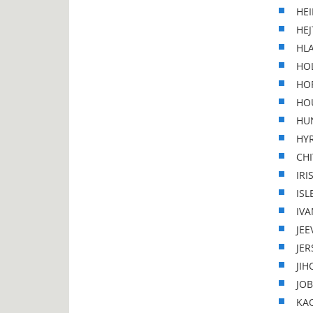
HEI
HEJ
HLA
HOL
HOR
HOU
HUN
HYR
CHI
IRI
ISL
IVA
JEE
JER
JIH
JOB
KAO