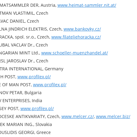
MATSAMMLER DER, Austria,
www.heimat-sammler.nit.at/
TMAN VLASTIMIL, Czech
VAC DANIEL, Czech
NA JINDRICH ELEKTRIS, Czech,
www.bankovky.cz/
ACKA, spol. sr.o., Czech,
www.filateliehoracka.cz/
BAL VACLAV Dr., Czech
GARIAN MINT Ltd.,
www.schoeller-muenzhandel.at/
SL JAROSLAV Dr., Czech
TRA INTERNATIONAL, Germany
SH POST,
www.profilex.pl/
E OF MAN POST,
www.profilex.pl/
NOV PETAR, Bulgaria
V ENTERPRISES, India
SEY POST,
www.profilex.pl/
OCESKE ANTIKVARIATY, Czech,
www.melcer.cz/
,
www.melcer.biz/
EK MARIAN ING., Slovakia
USLIDIS GEORGI, Greece