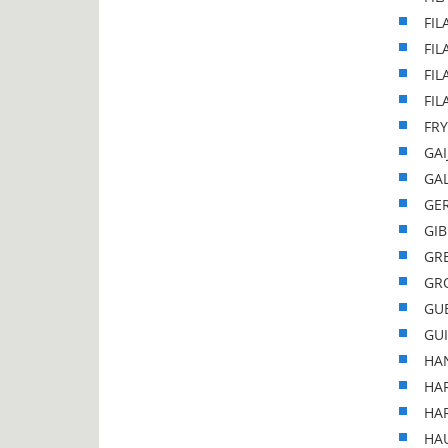
FIL
FIL
FIL
FIL
FRY
GAI
GAL
GE
GIB
GR
GRO
GU
GUI
HAN
HAR
HAR
HAU