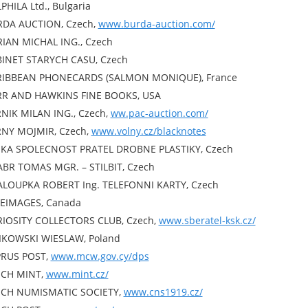
PHILA Ltd., Bulgaria
DA AUCTION, Czech,
www.burda-auction.com/
IAN MICHAL ING., Czech
INET STARYCH CASU, Czech
RIBBEAN PHONECARDS (SALMON MONIQUE), France
R AND HAWKINS FINE BOOKS, USA
NIK MILAN ING., Czech,
ww.pac-auction.com/
NY MOJMIR, Czech,
www.volny.cz/blacknotes
KA SPOLECNOST PRATEL DROBNE PLASTIKY, Czech
BR TOMAS MGR. – STILBIT, Czech
LOUPKA ROBERT Ing. TELEFONNI KARTY, Czech
EIMAGES, Canada
IOSITY COLLECTORS CLUB, Czech,
www.sberatel-ksk.cz/
KOWSKI WIESLAW, Poland
RUS POST,
www.mcw.gov.cy/dps
ECH MINT,
www.mint.cz/
CH NUMISMATIC SOCIETY,
www.cns1919.cz/