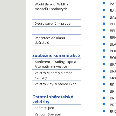
BAR
World Bank of Wildlife
manželů Knotkových
BAU
BAZ
0 euro suvenýr – prodej
BEL
BEL
BEN
Registrace do Klanu
sběratelů
BLA
BON
Souběžně konané akce
BOU
Konference Trading expo &
BRA
Alternativní investice
BRA
Veletrh Minerály a drahé
kameny
McB
Veletrh Vinyl & Stereo Expo
BRI
BRI
Ostatní sběratelské
BRI
veletrhy
BRO
Sběratel jaro
BUC
Vánoční Sběratel