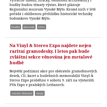
Výtvarné umění, hračky, osobnosti architektury i
hudby budou tématy výstav, které plánuje
Regionální muzeum Vysoké Mýto. Kromě nich v létě
pořádá i oblíbenou přehlídku historické techniky
Sodomkovo Vysoké Mýto.
hračky
muzeum
retro
Na Vinyl & Stereo Expo najdete nejen
raritní gramodesky. I letos pak bude
zvláštní sekce věnována jen metalové
hudbě
Největší podzimní akce pro sběratele gramofonových
desek, CD, kazet a hudebních memorabilií Vinyl &
Stereo Expo proběhne v sobotu 9. září na výstavišti
PVA Expo v pražských Letňanech.
veletrh Sběratel
vinyly