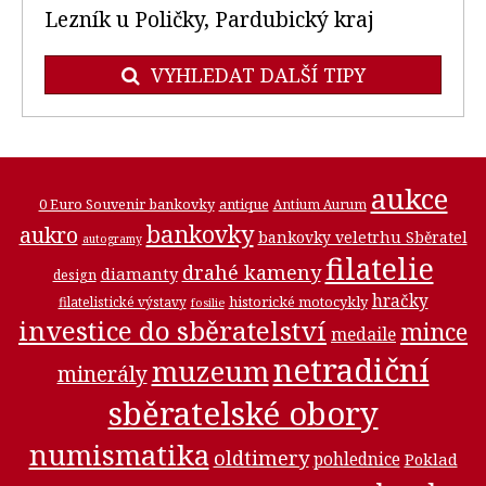
Lezník u Poličky, Pardubický kraj
VYHLEDAT DALŠÍ TIPY
aukce
0 Euro Souvenir bankovky
antique
Antium Aurum
bankovky
aukro
bankovky veletrhu Sběratel
autogramy
filatelie
drahé kameny
diamanty
design
hračky
historické motocykly
filatelistické výstavy
fosilie
investice do sběratelství
mince
medaile
netradiční
muzeum
minerály
sběratelské obory
numismatika
oldtimery
pohlednice
Poklad