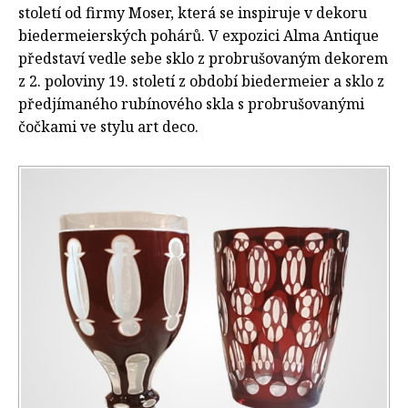
století od firmy Moser, která se inspiruje v dekoru
biedermeierských pohárů. V expozici Alma Antique
představí vedle sebe sklo z probrušovaným dekorem
z 2. poloviny 19. století z období biedermeier a sklo z
předjímaného rubínového skla s probrušovanými
čočkami ve stylu art deco.