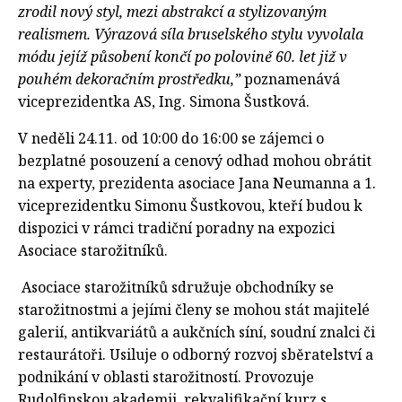
zrodil nový styl, mezi abstrakcí a stylizovaným
realismem. Výrazová síla bruselského stylu vyvolala
módu jejíž působení končí po polovině 60. let již v
pouhém dekoračním prostředku,”
poznamenává
viceprezidentka AS, Ing. Simona Šustková.
V neděli 24.11. od 10:00 do 16:00 se zájemci o
bezplatné posouzení a cenový odhad mohou obrátit
na experty, prezidenta asociace Jana Neumanna a 1.
viceprezidentku Simonu Šustkovou, kteří budou k
dispozici v rámci tradiční poradny na expozici
Asociace starožitníků.
Asociace starožitníků sdružuje obchodníky se
starožitnostmi a jejími členy se mohou stát majitelé
galerií, antikvariátů a aukčních síní, soudní znalci či
restaurátoři. Usiluje o odborný rozvoj sběratelství a
podnikání v oblasti starožitností. Provozuje
Rudolfinskou akademii, rekvalifikační kurz s