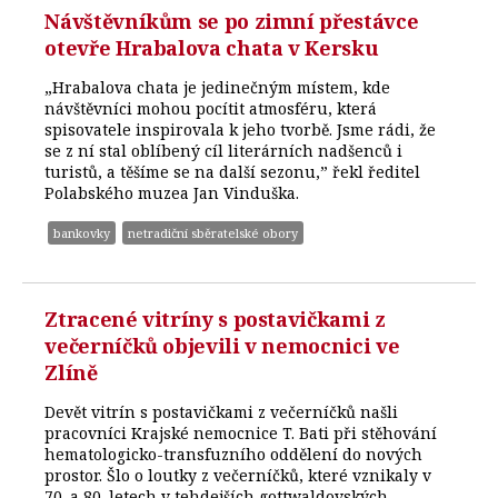
Návštěvníkům se po zimní přestávce
otevře Hrabalova chata v Kersku
„Hrabalova chata je jedinečným místem, kde
návštěvníci mohou pocítit atmosféru, která
spisovatele inspirovala k jeho tvorbě. Jsme rádi, že
se z ní stal oblíbený cíl literárních nadšenců i
turistů, a těšíme se na další sezonu,” řekl ředitel
Polabského muzea Jan Vinduška.
bankovky
netradiční sběratelské obory
Ztracené vitríny s postavičkami z
večerníčků objevili v nemocnici ve
Zlíně
Devět vitrín s postavičkami z večerníčků našli
pracovníci Krajské nemocnice T. Bati při stěhování
hematologicko-transfuzního oddělení do nových
prostor. Šlo o loutky z večerníčků, které vznikaly v
70. a 80. letech v tehdejších gottwaldovských