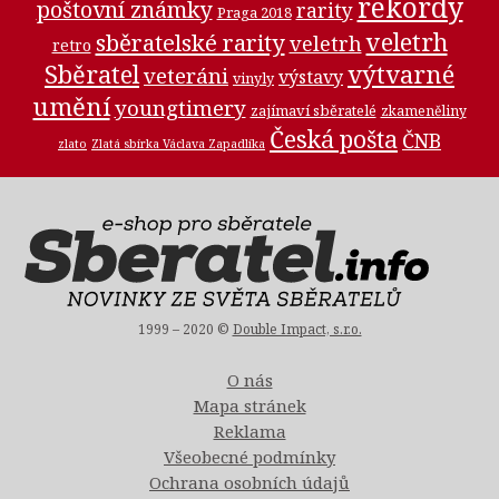
rekordy
poštovní známky
rarity
Praga 2018
veletrh
sběratelské rarity
veletrh
retro
Sběratel
výtvarné
veteráni
výstavy
vinyly
umění
youngtimery
zajímaví sběratelé
zkameněliny
Česká pošta
ČNB
zlato
Zlatá sbírka Václava Zapadlíka
1999 – 2020 ©
Double Impact, s.r.o.
O nás
Mapa stránek
Reklama
Všeobecné podmínky
Ochrana osobních údajů