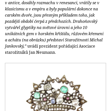
v antice, dosáhly rozmachu v renesanci, vrátily se v
klasicismu a v empíru a byly populární dokonce na
carském dvoře, jsou přesným příkladem toho, jak
pozdější období čerpá z předchozích. Drahoňovský
vytvářel glyptiky na světové úrovni a jeho 10
unikátních gem v horském křišťálu, růžovém křemeni
a achátu (na obrázku) představí Starožitnosti Michal
Jankovský,”
uvádí prezident pořádající Asociace
starožitníků Jan Neumann.