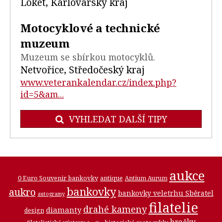
Loket, Karlovarský kraj
Motocyklové a technické
muzeum
Muzeum se sbírkou motocyklů.
Netvořice, Středočeský kraj
www.veterankalendar.cz/index.php?
id=5&am...
VYHLEDAT DALŠÍ TIPY
aukce
0 Euro Souvenir bankovky
antique
Antium Aurum
bankovky
aukro
bankovky veletrhu Sběratel
autogramy
filatelie
drahé kameny
diamanty
design