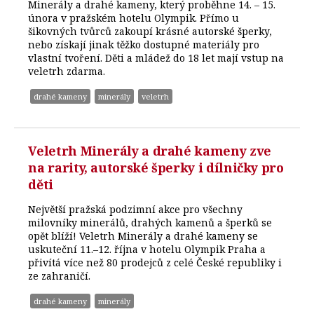
Minerály a drahé kameny, který proběhne 14. – 15.
února v pražském hotelu Olympik. Přímo u
šikovných tvůrců zakoupí krásné autorské šperky,
nebo získají jinak těžko dostupné materiály pro
vlastní tvoření. Děti a mládež do 18 let mají vstup na
veletrh zdarma.
drahé kameny
minerály
veletrh
Veletrh Minerály a drahé kameny zve
na rarity, autorské šperky i dílničky pro
děti
Největší pražská podzimní akce pro všechny
milovníky minerálů, drahých kamenů a šperků se
opět blíží! Veletrh Minerály a drahé kameny se
uskuteční 11.–12. října v hotelu Olympik Praha a
přivítá více než 80 prodejců z celé České republiky i
ze zahraničí.
drahé kameny
minerály