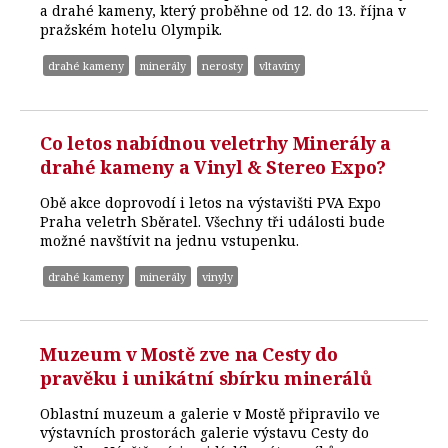
a drahé kameny, který proběhne od 12. do 13. října v
pražském hotelu Olympik.
drahé kameny
minerály
nerosty
vltavíny
Co letos nabídnou veletrhy Minerály a
drahé kameny a Vinyl & Stereo Expo?
Obě akce doprovodí i letos na výstavišti PVA Expo
Praha veletrh Sběratel. Všechny tři události bude
možné navštívit na jednu vstupenku.
drahé kameny
minerály
vinyly
Muzeum v Mostě zve na Cesty do
pravěku i unikátní sbírku minerálů
Oblastní muzeum a galerie v Mostě připravilo ve
výstavních prostorách galerie výstavu Cesty do