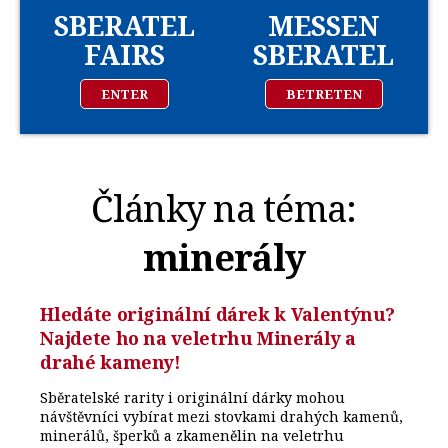
SBERATEL
MESSEN
FAIRS
SBERATEL
ENTER
BETRETEN
Články na téma:
minerály
Hledáte originální dárek k Valentýnu?
Najdete ho na veletrhu Minerály a
drahé kameny!
Sběratelské rarity i originální dárky mohou
návštěvníci vybírat mezi stovkami drahých kamenů,
minerálů, šperků a zkamenělin na veletrhu