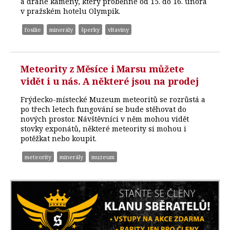
a drahé kameny, který proběhne od 15. do 16. února
v pražském hotelu Olympik.
fosilie
minerály
šperky
vltavíny
Meteority z Měsíce i Marsu můžete
vidět i u nás. A některé jsou na prodej
Frýdecko-místecké Muzeum meteoritů se rozrůstá a
po třech letech fungování se bude stěhovat do
nových prostor. Návštěvníci v něm mohou vidět
stovky exponátů, některé meteority si mohou i
potěžkat nebo koupit.
meteority
minerály
muzeum