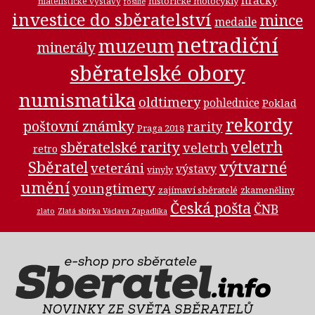
hračky
historické motocykly
filatelistické výstavy
fosilie
investice do sběratelství
mince
medaile
netradiční
muzeum
minerály
sběratelské obory
numismatika
oldtimery
pohlednice
Poklad
rekordy
poštovní známky
rarity
Praga 2018
veletrh
sběratelské rarity
veletrh
retro
Sběratel
výtvarné
veteráni
výstavy
vinyly
umění
youngtimery
zajímaví sběratelé
zkameněliny
Česká pošta
ČNB
zlato
Zlatá sbírka Václava Zapadlíka