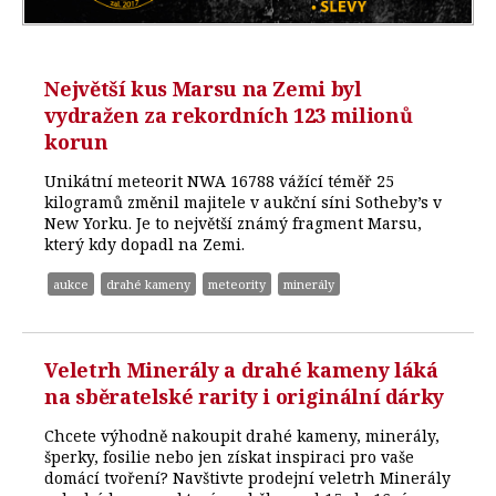
Největší kus Marsu na Zemi byl
vydražen za rekordních 123 milionů
korun
Unikátní meteorit NWA 16788 vážící téměř 25
kilogramů změnil majitele v aukční síni Sotheby’s v
New Yorku. Je to největší známý fragment Marsu,
který kdy dopadl na Zemi.
aukce
drahé kameny
meteority
minerály
Veletrh Minerály a drahé kameny láká
na sběratelské rarity i originální dárky
Chcete výhodně nakoupit drahé kameny, minerály,
šperky, fosilie nebo jen získat inspiraci pro vaše
domácí tvoření? Navštivte prodejní veletrh Minerály