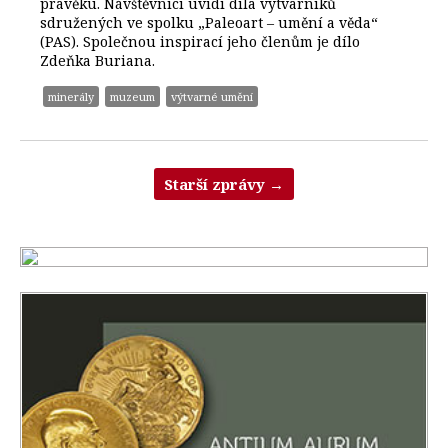
pravěku. Návštěvníci uvidí díla výtvarníků
sdružených ve spolku „Paleoart – umění a věda“
(PAS). Společnou inspirací jeho členům je dílo
Zdeňka Buriana.
minerály
muzeum
výtvarné umění
Starší zprávy
→