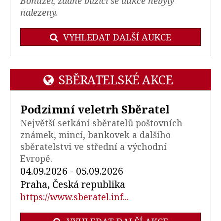
Bohužel, žádné blížící se aukce nebyly
nalezeny.
VYHLEDAT DALŠÍ AUKCE
SBĚRATELSKÉ AKCE
Podzimní veletrh Sběratel
Největší setkání sběratelů poštovních
známek, mincí, bankovek a dalšího
sběratelstvi ve střední a východní
Evropě.
04.09.2026 - 05.09.2026
Praha, Česká republika
https://www.sberatel.inf...