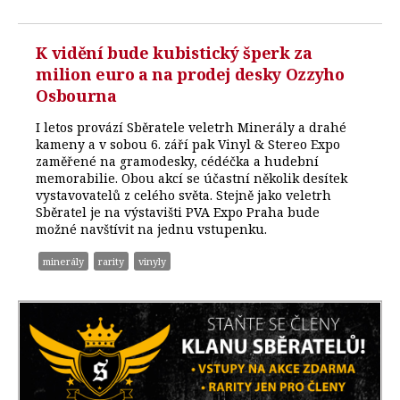
K vidění bude kubistický šperk za
milion euro a na prodej desky Ozzyho
Osbourna
I letos provází Sběratele veletrh Minerály a drahé
kameny a v sobou 6. září pak Vinyl & Stereo Expo
zaměřené na gramodesky, cédéčka a hudební
memorabilie. Obou akcí se účastní několik desítek
vystavovatelů z celého světa. Stejně jako veletrh
Sběratel je na výstavišti PVA Expo Praha bude
možné navštívit na jednu vstupenku.
minerály
rarity
vinyly