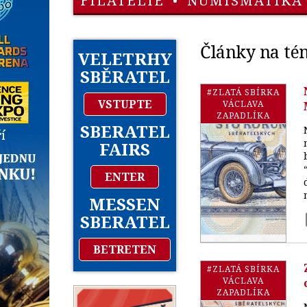
FILATELIE
•
NUMISMATIKA
Články na té
VELETRHY
SBĚRATEL
#ZLATÁ SBÍRKA
VSTUPTE
VÁCLAVA
ZAPADLÍKA
SBERATEL
FAIRS
ENTER
MESSEN
SBERATEL
BETRETEN
#ZLATÁ SBÍRKA
VÁCLAVA
ZAPADLÍKA