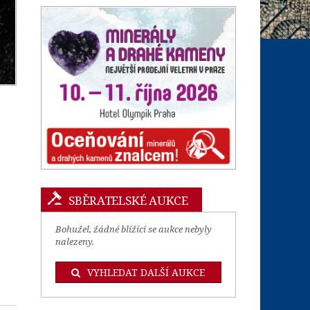
SBĚRATELSKÉ AUKCE
Bohužel, žádné blížící se aukce nebyly
nalezeny.
VYHLEDAT DALŠÍ AUKCE