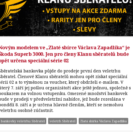
Novým modelem ve „Zlaté sbírce Václava Zapadlíka“ je
Škoda Superb 3000. Jen pro členy Klanu sběratelů bude
opět určena speciální série 02
Sběratelská bankovka půjde do prodeje první den veletrhu
Sběratel. Členové Klanu sběratelů mohou opět získat speciální
sérii 02 a to výměnou za voucher, který obdrželi e-mailem. V
úterý 7. září jej pošlou organizátoři akce ještě jednou, společně s
poukazem na volnou vstupenku. Omezené množství bankovek
bude v prodeji v předveletržní nabídce, jež bude rozeslána v
pondělí 8. září a je určena hlavně členům, kteří se nemohou
veletrhu osobně zúčastnit.
bankovky veletrhu Sběratel
veletrh Sběratel
Zlatá sbírka Václava Zapadlíka