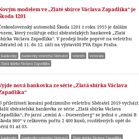
Novým modelem ve „Zlaté sbírce Václava Zapadlíka“ je
Škoda 1201
Československý automobil Škoda 1201 z roku 1955 je dalším
vozem, který rozšiřuje edici sběratelských bankovek „Zlatá
sbírka Václava Zapadlíka“. V prodeji bude poprvé na veletrhu
Sběratel od 11. do 12. září na výstavišti PVA Expo Praha.
bankovky
bankovky veletrhu Sběratel
veletrh
veteráni
Zlatá sbírka Václava Zapadlíka
Vyjde nová bankovka ze série „Zlatá sbírka Václava
Zapadlíka“
U příležitosti konání podzimního veletrhu Sběratel 2019 vychází
další sběratelská bankovka ze série „Zlatá sbírka Václava
Zapadlíka“, Po jarní „emisi A – Duesenberg“ se jedná o „emisi B
Škoda 860“ v celkovém počtu 2 400 kusů, rozdělených opět do
sérií 01 až 03.
bankovky
bankovky veletrhu Sběratel
Zlatá sbírka Václava Zapadlíka