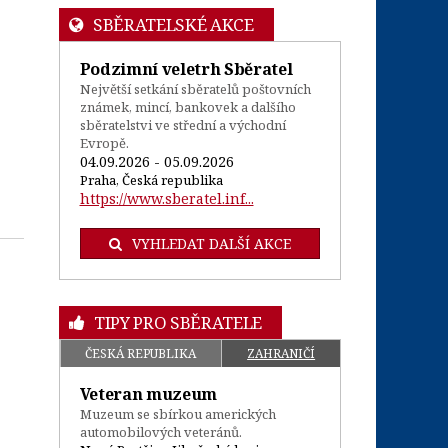
SBĚRATELSKÉ AKCE
Podzimní veletrh Sběratel
Největší setkání sběratelů poštovních
známek, mincí, bankovek a dalšího
sběratelstvi ve střední a východní
Evropě.
04.09.2026 - 05.09.2026
Praha, Česká republika
https://www.sberatel.inf...
VYHLEDAT DALŠÍ AKCE
TIPY PRO SBĚRATELE
ČESKÁ REPUBLIKA
ZAHRANIČÍ
Veteran muzeum
Muzeum se sbírkou amerických
automobilových veteránů.