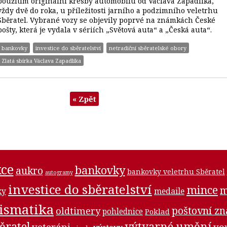
použitím originální kresby automobilu od Václava Zapadlíka,
vždy dvě do roka, u příležitosti jarního a podzimního veletrhu
Sběratel. Vybrané vozy se objevily poprvé na známkách České
pošty, která je vydala v sériích „Světová auta“ a „Česká auta“.
bankovky
investice do sběratelství
netradiční sběratelské obory
Zlatá sbírka Václava Zapadlíka
« Zpět
ce
bankovky
aukro
bankovky veletrhu Sběratel
autogramy
investice do sběratelství
mince
m
medaile
ky
ismatika
poštovní z
oldtimery
pohlednice
Poklad
ěratel
výtvarné umění
veteráni
yo