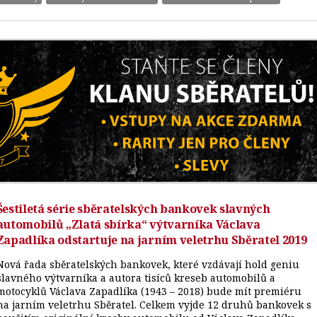
Šestiletá série sběratelských bankovek slavných
automobilů „Zlatá sbírka“ výtvarníka Václava
Zapadlíka odstartuje na jarním veletrhu Sběratel 2019
Nová řada sběratelských bankovek, které vzdávají hold geniu
slavného výtvarníka a autora tisíců kreseb automobilů a
motocyklů Václava Zapadlíka (1943 – 2018) bude mít premiéru
na jarním veletrhu Sběratel. Celkem vyjde 12 druhů bankovek s