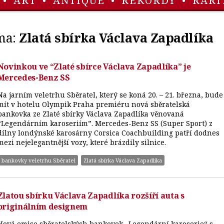
•
ART
•
ANTIQUE
•
REKORDY
•
RARI
ma:
Zlatá sbírka Václava Zapadlíka
Novinkou ve “Zlaté sbírce Václava Zapadlíka” je
Mercedes-Benz SS
Na jarním veletrhu Sběratel, který se koná 20. – 21. března, bude
mít v hotelu Olympik Praha premiéru nová sběratelská
bankovka ze Zlaté sbírky Václava Zapadlíka věnovaná
“Legendárním karoseriím”. Mercedes-Benz SS (Super Sport) z
dílny londýnské karosárny Corsica Coachbuilding patří dodnes
mezi nejelegantnější vozy, které brázdily silnice.
bankovky veletrhu Sběratel
Zlatá sbírka Václava Zapadlíka
Zlatou sbírku Václava Zapadlíka rozšíří auta s
originálním designem
Nová emise sběratelských bankovek „Legendární karoserie“ s