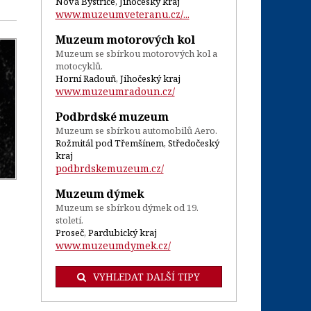
Nová Bystřice, Jihočeský kraj
www.muzeumveteranu.cz/...
Muzeum motorových kol
Muzeum se sbírkou motorových kol a
motocyklů.
Horní Radouň, Jihočeský kraj
www.muzeumradoun.cz/
Podbrdské muzeum
Muzeum se sbírkou automobilů Aero.
Rožmitál pod Třemšínem, Středočeský
kraj
podbrdskemuzeum.cz/
Muzeum dýmek
Muzeum se sbírkou dýmek od 19.
století.
Proseč, Pardubický kraj
www.muzeumdymek.cz/
VYHLEDAT DALŠÍ TIPY