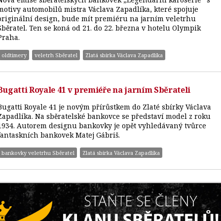
motivy automobilů mistra Václava Zapadlíka, které spojuje
originální design, bude mít premiéru na jarním veletrhu
Sběratel. Ten se koná od 21. do 22. března v hotelu Olympik
Praha.
oldtimery
veletrh Sběratel
Zlatá sbírka Václava Zapadlíka
Bugatti Royale 41 v premiéře na jarním Sběrateli
Bugatti Royale 41 je novým přírůstkem do Zlaté sbírky Václava
Zapadlíka. Na sběratelské bankovce se představí model z roku
1934. Autorem designu bankovky je opět vyhledávaný tvůrce
fantaskních bankovek Matej Gábriš.
bankovky veletrhu Sběratel
Zlatá sbírka Václava Zapadlíka