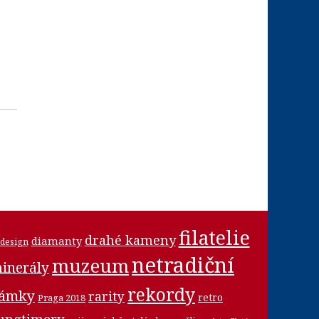
filatelie
drahé kameny
diamanty
design
netradiční
muzeum
inerály
rekordy
námky
rarity
retro
Praga 2018
ungtimery