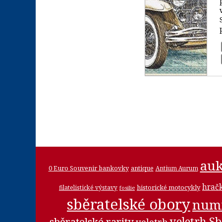
auk
0 Euro Souvenir bankovky
antique
Antium Aurum
hrač
historické motocykly
filatelistické výstavy
fosilie
sběratelské obory
num
veletrh Sb
sběratelské rarity
veletrh