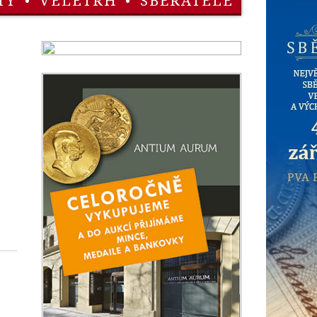
TY
•
VELETRH
•
SBĚRATELÉ