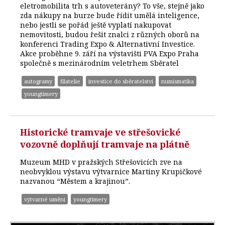
eletromobilita trh s autoveterány? To vše, stejně jako
zda nákupy na burze bude řídit umělá inteligence,
nebo jestli se pořád ještě vyplatí nakupovat
nemovitosti, budou řešit znalci z různých oborů na
konferenci Trading Expo & Alternativní Investice.
Akce proběhne 9. září na výstavišti PVA Expo Praha
společně s mezinárodním veletrhem Sběratel
autogramy
filatelie
investice do sběratelství
numismatika
youngtimery
Historické tramvaje ve střešovické
vozovně doplňují tramvaje na plátně
Muzeum MHD v pražských Střešovicích zve na
neobvyklou výstavu výtvarnice Martiny Krupičkové
nazvanou “Městem a krajinou”.
výtvarné umění
youngtimery