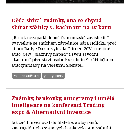
Děda sbíral známky, ona se chystá
sbírat zážitky s „kachnou“ na Dakaru
„Brouk nezapadá do mé francouzské závislosti,“
vysvětluje se smíchem závodnice Bára Holická, proč
si pro Rallye Dakar vybrala Citroën 2CV a ne jiné
auto. Celý „bláznivý nápad“ i svou závodní
„kachnu“ představí osobně v sobotu 9. září během
autogramiády na veletrhu Sběratel.
veletrh Sběratel
youngtimery
Známky, bankovky, autogramy i umělá
inteligence na konferenci Trading
expo & Alternativní investice
Jak začít investovat do filatelie, autogramů,
smaragdů nebo světových bankovek? A nezahubí