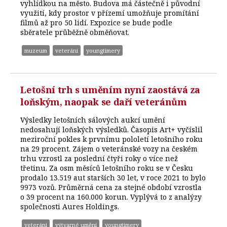
vyhlídkou na město. Budova má částečně i původní
využití, kdy prostor v přízemí umožňuje promítání
filmů až pro 50 lidí. Expozice se bude podle
sběratele průběžně obměňovat.
muzeum
veteráni
youngtimery
Letošní trh s uměním nyní zaostává za
loňským, naopak se daří veteránům
Výsledky letošních sálových aukcí umění
nedosahují loňských výsledků. Časopis Art+ vyčíslil
meziroční pokles k prvnímu pololetí letošního roku
na 29 procent. Zájem o veteránské vozy na českém
trhu vzrostl za poslední čtyři roky o více než
třetinu. Za osm měsíců letošního roku se v Česku
prodalo 13.519 aut starších 30 let, v roce 2021 to bylo
9973 vozů. Průměrná cena za stejné období vzrostla
o 39 procent na 160.000 korun. Vyplývá to z analýzy
společnosti Aures Holdings.
veteráni
výtvarné umění
youngtimery