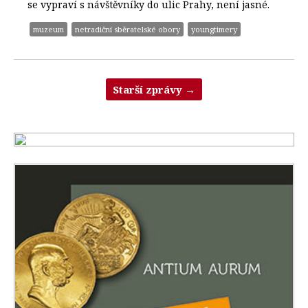
se vypraví s návštěvníky do ulic Prahy, není jasné.
muzeum
netradiční sběratelské obory
youngtimery
Starší zprávy
→