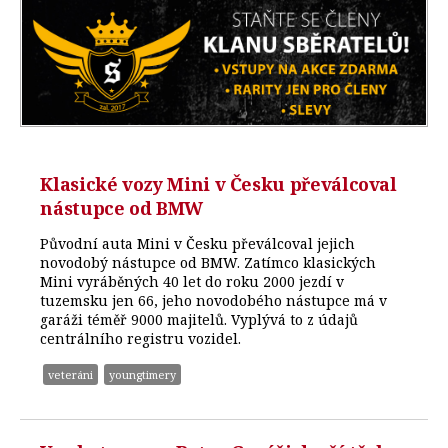
Klasické vozy Mini v Česku převálcoval
nástupce od BMW
Původní auta Mini v Česku převálcoval jejich
novodobý nástupce od BMW. Zatímco klasických
Mini vyráběných 40 let do roku 2000 jezdí v
tuzemsku jen 66, jeho novodobého nástupce má v
garáži téměř 9000 majitelů. Vyplývá to z údajů
centrálního registru vozidel.
veteráni
youngtimery