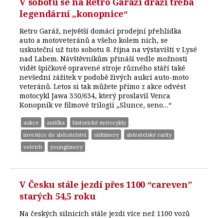
V sobotu se na Retro Garáži draží třeba
legendární „konopnice“
Retro Garáž, největší domácí prodejní přehlídka
auto a motoveteránů a všeho kolem nich, se
uskuteční už tuto sobotu 8. října na výstavišti v Lysé
nad Labem. Návštěvníkům přináší vedle možnosti
vidět špičkově opravené stroje různého stáří také
nevšední zážitek v podobě živých aukcí auto-moto
veteránů. Letos si tak můžete přímo z akce odvést
motocykl Jawa 350/634, který proslavil Venca
Konopník ve filmové trilogii „Slunce, seno…“
aukce
autíčka
historické motocykly
investice do sběratelství
oldtimery
sběratelské rarity
veletrh
youngtimery
V Česku stále jezdí přes 1100 “careven”
starých 54,5 roku
Na českých silnicích stále jezdí více než 1100 vozů