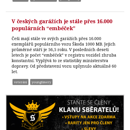
V českých garážích je stále přes 16.000
populárních “embéček”
Češi mají stále ve svých garážích přes 16.000
exemplářů populárního vozu Škoda 1000 MB. Jejich
průměrné stáří je 56,5 roku. V posledních deseti
letech je počet “embéček” v registru vozidel zhruba
konstantní. Vyplývá to ze statistiky ministerstva
dopravy. Od představení vozu uplynulo aktuálně 60
let.
veteráni
youngtimery