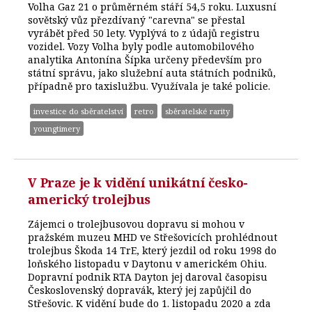
Volha Gaz 21 o průměrném stáří 54,5 roku. Luxusní
sovětský vůz přezdívaný "carevna" se přestal
vyrábět před 50 lety. Vyplývá to z údajů registru
vozidel. Vozy Volha byly podle automobilového
analytika Antonína Šípka určeny především pro
státní správu, jako služební auta státních podniků,
případně pro taxislužbu. Využívala je také policie.
investice do sběratelství
retro
sběratelské rarity
youngtimery
V Praze je k vidění unikátní česko-
americký trolejbus
Zájemci o trolejbusovou dopravu si mohou v
pražském muzeu MHD ve Střešovicích prohlédnout
trolejbus Škoda 14 TrE, který jezdil od roku 1998 do
loňského listopadu v Daytonu v americkém Ohiu.
Dopravní podnik RTA Dayton jej daroval časopisu
Československý dopravák, který jej zapůjčil do
Střešovic. K vidění bude do 1. listopadu 2020 a zda