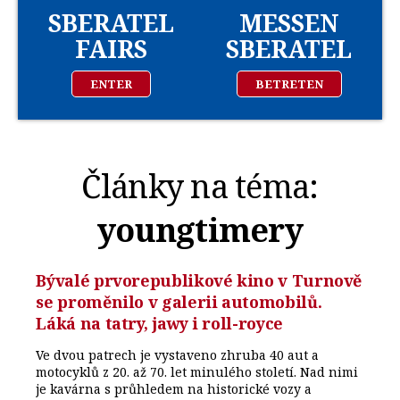
SBERATEL
MESSEN
FAIRS
SBERATEL
ENTER
BETRETEN
Články na téma:
youngtimery
Bývalé prvorepublikové kino v Turnově
se proměnilo v galerii automobilů.
Láká na tatry, jawy i roll-royce
Ve dvou patrech je vystaveno zhruba 40 aut a
motocyklů z 20. až 70. let minulého století. Nad nimi
je kavárna s průhledem na historické vozy a