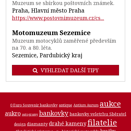
Muzeum se sbírkou poštovních známek.
Praha, Hlavní město Praha
https://www.postovnimuzeum.cz/cs...
Motomuzeum Sezemice
Muzeum motocyklů zaměřené především
na 70. a 80. léta.
Sezemice, Pardubický kraj
VYHLEDAT DALŠÍ TIPY
aukce
0 Euro Souvenir bankovky
antique
Antium Aurum
bankovky
aukro
bankovky veletrhu Sběratel
autogramy
filatelie
drahé kameny
diamanty
design