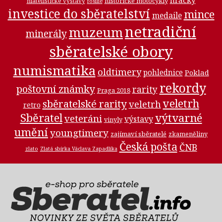
hračky
historické motocykly
filatelistické výstavy
fosilie
investice do sběratelství
mince
medaile
netradiční
muzeum
minerály
sběratelské obory
numismatika
oldtimery
pohlednice
Poklad
rekordy
poštovní známky
rarity
Praga 2018
veletrh
sběratelské rarity
veletrh
retro
Sběratel
výtvarné
veteráni
výstavy
vinyly
umění
youngtimery
zajímaví sběratelé
zkameněliny
Česká pošta
ČNB
zlato
Zlatá sbírka Václava Zapadlíka