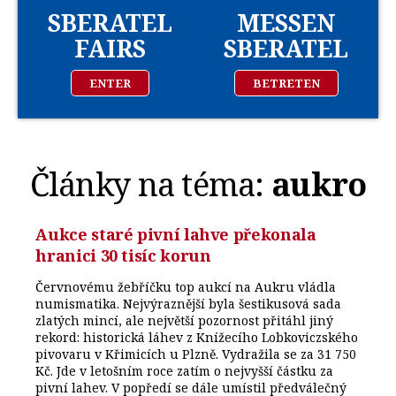
SBERATEL
MESSEN
FAIRS
SBERATEL
ENTER
BETRETEN
Články na téma:
aukro
Aukce staré pivní lahve překonala
hranici 30 tisíc korun
Červnovému žebříčku top aukcí na Aukru vládla
numismatika. Nejvýraznější byla šestikusová sada
zlatých mincí, ale největší pozornost přitáhl jiný
rekord: historická láhev z Knížecího Lobkoviczského
pivovaru v Křimicích u Plzně. Vydražila se za 31 750
Kč. Jde v letošním roce zatím o nejvyšší částku za
pivní lahev. V popředí se dále umístil předválečný