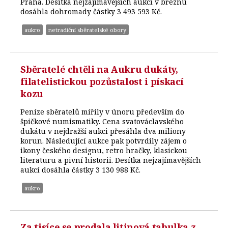
Praha. Desítka nejzajímavějších aukcí v březnu
dosáhla dohromady částky 3 493 593 Kč.
aukro
netradiční sběratelské obory
Sběratelé chtěli na Aukru dukáty,
filatelistickou pozůstalost i pískací
kozu
Peníze sběratelů mířily v únoru především do
špičkové numismatiky. Cena svatováclavského
dukátu v nejdražší aukci přesáhla dva miliony
korun. Následující aukce pak potvrdily zájem o
ikony českého designu, retro hračky, klasickou
literaturu a pivní historii. Desítka nejzajímavějších
aukcí dosáhla částky 3 130 988 Kč.
aukro
Za tisíce se prodala litinová tabulka z