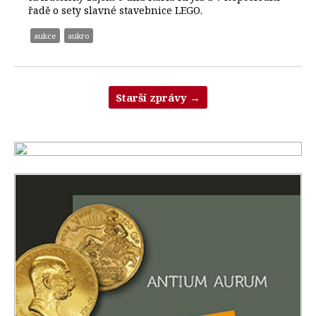
řadě o sety slavné stavebnice LEGO.
aukce
aukro
Starší zprávy
→