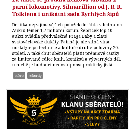
parní lokomotivy, Silmarillion od J. R. R.
Tolkiena i unikátní sada Rychlých šípů
Desítka nejzajímavějších položek dosáhla v lednu na
Aukru téměř 1,7 milionu korun. Žebříček top 10
aukcí ovládla předválečná Praga Baby a zlaté
svatováclavské dukáty. Patrná je ale silná vlna
nostalgie po technice a kultuře druhé poloviny 20.
století. A také chuť sběratelů platit prémiové částky
za limitované edice knih, komiksů a výtvarných děl,
u nichž je budoucí nedostupnost prakticky jistá.
aukro
rekordy