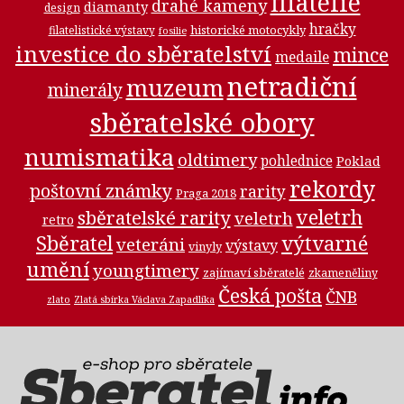
filatelie
drahé kameny
diamanty
design
hračky
historické motocykly
filatelistické výstavy
fosilie
investice do sběratelství
mince
medaile
netradiční
muzeum
minerály
sběratelské obory
numismatika
oldtimery
pohlednice
Poklad
rekordy
poštovní známky
rarity
Praga 2018
veletrh
sběratelské rarity
veletrh
retro
Sběratel
výtvarné
veteráni
výstavy
vinyly
umění
youngtimery
zajímaví sběratelé
zkameněliny
Česká pošta
ČNB
zlato
Zlatá sbírka Václava Zapadlíka