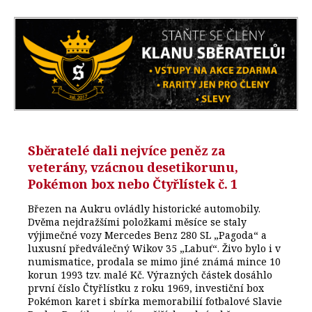
Sběratelé dali nejvíce peněz za
veterány, vzácnou desetikorunu,
Pokémon box nebo Čtyřlístek č. 1
Březen na Aukru ovládly historické automobily.
Dvěma nejdražšími položkami měsíce se staly
výjimečné vozy Mercedes Benz 280 SL „Pagoda“ a
luxusní předválečný Wikov 35 „Labuť“. Živo bylo i v
numismatice, prodala se mimo jiné známá mince 10
korun 1993 tzv. malé Kč. Výrazných částek dosáhlo
první číslo Čtyřlístku z roku 1969, investiční box
Pokémon karet i sbírka memorabilií fotbalové Slavie