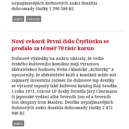
nejzajímavějších květnových aukcí dosáhla
dohromady částky 1 390 386 Kč.
aukro
rekordy
Nový rekord: První číslo Čtyřlístku se
prodalo za téměř 70 tisíc korun
Dubnové výsledky na Aukru ukázaly, že vedle
českého kultovního komiksu mají výraznou
sběratelskou hodnotu třeba i klasické „KODovky“ a
upozornily, že sběratelství knih a komiksů může mít
zajímavý investiční rozměr. Do dubnové top desítky
se výrazně zapsaly také kultovní katalog Káji Saudka
z roku 1971, vzácné LP desky Divadla Járy Cimrmana
či japonské vydání alba Seventh Son of a Seventh
Son skupiny Iron Maiden. Desítka nejzajímavějších
dubnových aukcí dosáhla dohromady částky 2 472
948 Kč.
aukro