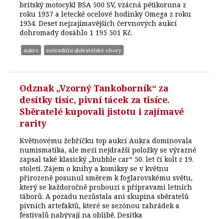
britský motocykl BSA 500 SV, vzácná pětikoruna z
roku 1937 a letecké ocelové hodinky Omega z roku
1934. Deset nejzajímavějších červnových aukcí
dohromady dosáhlo 1 195 501 Kč.
aukro
netradiční sběratelské obory
Odznak „Vzorný Tankoborník“ za
desítky tisíc, pivní tácek za tisíce.
Sběratelé kupovali jistotu i zajímavé
rarity
Květnovému žebříčku top aukcí Aukra dominovala
numismatika, ale mezi nejdražší položky se výrazně
zapsal také klasický „bubble car“ 50. let či kolt z 19.
století. Zájem o knihy a komiksy se v květnu
přirozeně posunul směrem k foglarovskému světu,
který se každoročně probouzí s přípravami letních
táborů. A pozadu nezůstala ani skupina sběratelů
pivních artefaktů, které se sezónou zahrádek a
festivalů nabývají na oblibě. Desítka