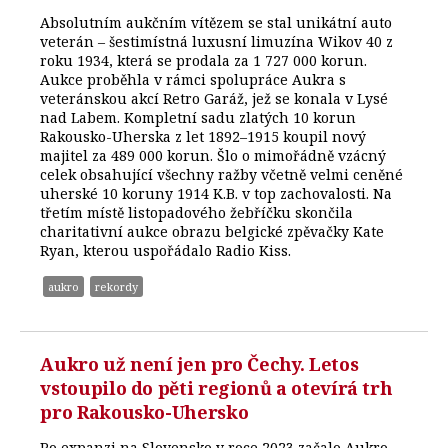
Absolutním aukčním vítězem se stal unikátní auto
veterán – šestimístná luxusní limuzína Wikov 40 z
roku 1934, která se prodala za 1 727 000 korun.
Aukce proběhla v rámci spolupráce Aukra s
veteránskou akcí Retro Garáž, jež se konala v Lysé
nad Labem. Kompletní sadu zlatých 10 korun
Rakousko-Uherska z let 1892–1915 koupil nový
majitel za 489 000 korun. Šlo o mimořádně vzácný
celek obsahující všechny ražby včetně velmi ceněné
uherské 10 koruny 1914 K.B. v top zachovalosti. Na
třetím místě listopadového žebříčku skončila
charitativní aukce obrazu belgické zpěvačky Kate
Ryan, kterou uspořádalo Radio Kiss.
aukro
rekordy
Aukro už není jen pro Čechy. Letos
vstoupilo do pěti regionů a otevírá trh
pro Rakousko-Uhersko
Po expanzi na Slovensko v roce 2023 začalo Aukro