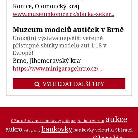
Konice, Olomoucký kraj
www.muzeumkonice.cz/sbirka-seker...
Muzeum modelů autíček v Brně
Unikátní výstava největší veřejně
přístupné sbírky modelů aut 1:18 v
Evropě!
Brno, Jihomoravský kraj
https://www.minigaragebrno.cz/...
VYHLEDAT DALŠÍ TIPY
aukce
0 Euro Souvenir bankovky
antique
Antium Aurum
bankovky
aukro
bankovky veletrhu Sběratel
autogramy