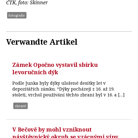
ČTK, foto: Skinner
fotografie
Verwandte Artikel
Zámek Opočno vystavil sbírku
levoručních dýk
Podle Junka byly dýky uložené desítky let v
depozitářích zámku. “Dýky pocházejí z 16. až 19.
století, vrchol používání těchto zbraní byl v 16. a […]
zbraně
V Bečově by mohl vzniknout
návštěvnický okruh se vzácnými víny