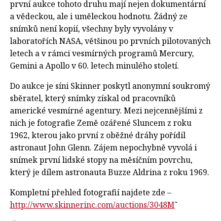
první aukce tohoto druhu mají nejen dokumentární
a vědeckou, ale i uměleckou hodnotu. Žádný ze
snímků není kopií, všechny byly vyvolány v
laboratořích NASA, většinou po prvních pilotovaných
letech a v rámci vesmírných programů Mercury,
Gemini a Apollo v 60. letech minulého století.
Do aukce je síni Skinner poskytl anonymní soukromý
sběratel, který snímky získal od pracovníků
americké vesmírné agentury. Mezi nejcennějšími z
nich je fotografie Země ozářené Sluncem z roku
1962, kterou jako první z oběžné dráhy pořídil
astronaut John Glenn. Zájem nepochybně vyvolá i
snímek první lidské stopy na měsíčním povrchu,
který je dílem astronauta Buzze Aldrina z roku 1969.
Kompletní přehled fotografií najdete zde –
http://www.skinnerinc.com/auctions/3048M
ˇ