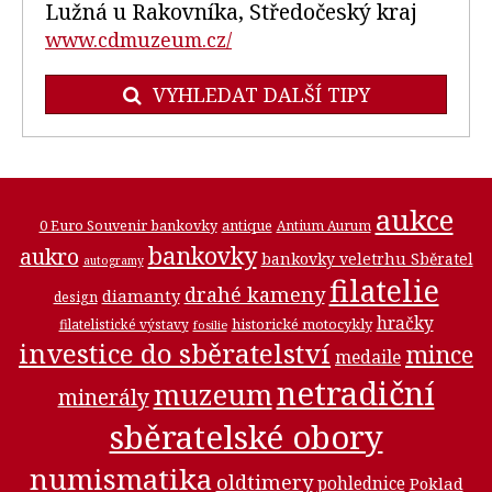
Lužná u Rakovníka, Středočeský kraj
www.cdmuzeum.cz/
VYHLEDAT DALŠÍ TIPY
aukce
0 Euro Souvenir bankovky
antique
Antium Aurum
bankovky
aukro
bankovky veletrhu Sběratel
autogramy
filatelie
drahé kameny
diamanty
design
hračky
historické motocykly
filatelistické výstavy
fosilie
investice do sběratelství
mince
medaile
netradiční
muzeum
minerály
sběratelské obory
numismatika
oldtimery
pohlednice
Poklad