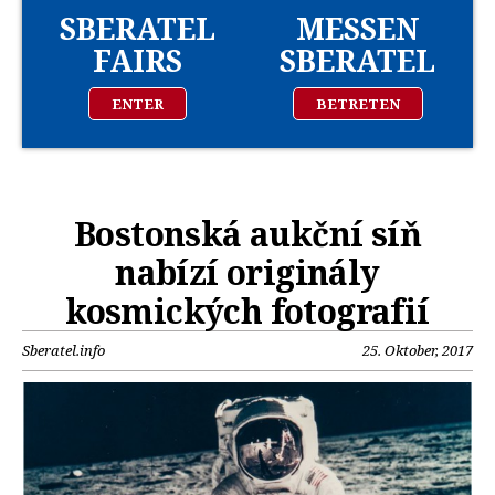
SBERATEL
MESSEN
FAIRS
SBERATEL
ENTER
BETRETEN
Bostonská aukční síň
nabízí originály
kosmických fotografií
Sberatel.info
25. Oktober, 2017