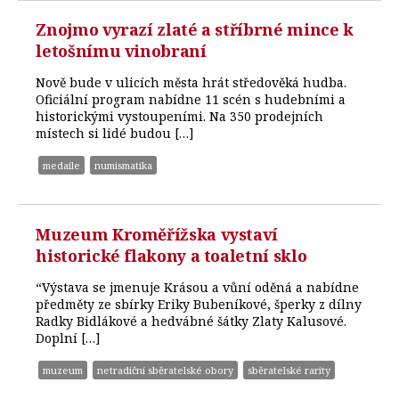
Znojmo vyrazí zlaté a stříbrné mince k
letošnímu vinobraní
Nově bude v ulicích města hrát středověká hudba.
Oficiální program nabídne 11 scén s hudebními a
historickými vystoupeními. Na 350 prodejních
místech si lidé budou […]
medaile
numismatika
Muzeum Kroměřížska vystaví
historické flakony a toaletní sklo
“Výstava se jmenuje Krásou a vůní oděná a nabídne
předměty ze sbírky Eriky Bubeníkové, šperky z dílny
Radky Bidlákové a hedvábné šátky Zlaty Kalusové.
Doplní […]
muzeum
netradiční sběratelské obory
sběratelské rarity