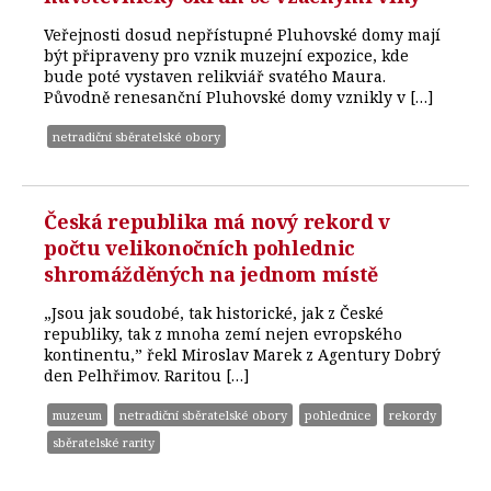
Veřejnosti dosud nepřístupné Pluhovské domy mají
být připraveny pro vznik muzejní expozice, kde
bude poté vystaven relikviář svatého Maura.
Původně renesanční Pluhovské domy vznikly v […]
netradiční sběratelské obory
Česká republika má nový rekord v
počtu velikonočních pohlednic
shromážděných na jednom místě
„Jsou jak soudobé, tak historické, jak z České
republiky, tak z mnoha zemí nejen evropského
kontinentu,” řekl Miroslav Marek z Agentury Dobrý
den Pelhřimov. Raritou […]
muzeum
netradiční sběratelské obory
pohlednice
rekordy
sběratelské rarity