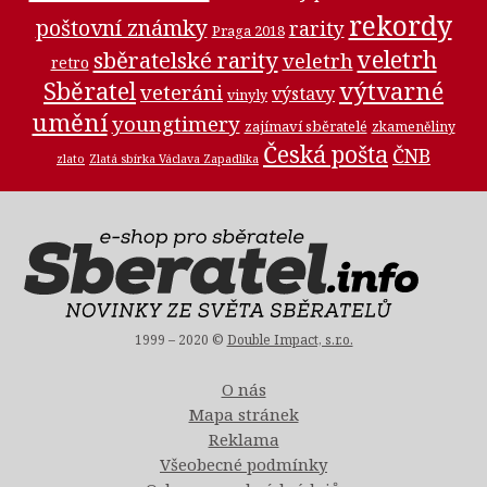
rekordy
poštovní známky
rarity
Praga 2018
veletrh
sběratelské rarity
veletrh
retro
Sběratel
výtvarné
veteráni
výstavy
vinyly
umění
youngtimery
zajímaví sběratelé
zkameněliny
Česká pošta
ČNB
zlato
Zlatá sbírka Václava Zapadlíka
1999 – 2020 ©
Double Impact, s.r.o.
O nás
Mapa stránek
Reklama
Všeobecné podmínky