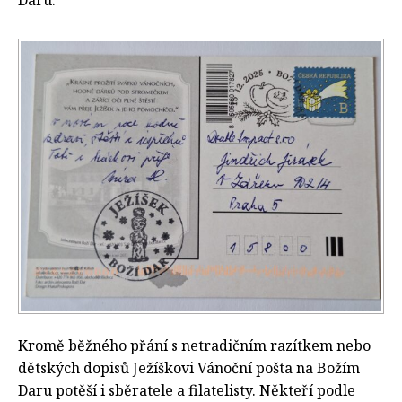
Kromě běžného přání s netradičním razítkem nebo
dětských dopisů Ježíškovi Vánoční pošta na Božím
Daru potěší i sběratele a filatelisty. Někteří podle