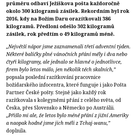
průměru odbaví Ježíškova pošta každoročně
okolo 300 kilogramů zásilek. Rekordním byl rok
2016, kdy na Božím Daru orazítkovali 386
kilogramů. Předloni odešlo 302 kilogramů
zásilek, rok předtím o 49 kilogramů méně.
„Největší nápor jsme zaznamenali třetí adventní týden.
Některé balíčky plné vánočních přání měly i dva nebo
čtyři kilogramy, ale jednalo se hlavně o jednotlivce,
firem bylo letos málo, jen několik těch skalních,”
popsala poslední razítkování pracovnice
božídarského infocentra, které funguje i jako Pošta
Partner České pošty. Stejně jako každý rok
razítkovala s kolegyněmi přání z celého světa, od
Česka, přes Slovensko a Německo po Austrálii.
„Přišlo mi ale, že letos bylo méně přání z jižní Ameriky
a naopak hodně jsme jich měli z Tchaj-wanu,”
doplnila.