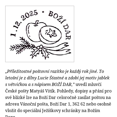
„Příležitostné poštovní razítko je každý rok jiné. To
letošní je z dílny Lucie Šťastné a zdobí jej motiv jablek
s větvičkou a s nápisem BOŽÍ DAR,”
uvedl mluvčí
České pošty Matyáš Vitík. Pohledy, dopisy a přání pro
své blízké lze na Boží Dar celoročně zasílat poštou na
adresu Vánoční pošta, Boží Dar 1, 362 62 nebo osobně
vložit do speciální Ježíškovy schránky na Božím
Daru.