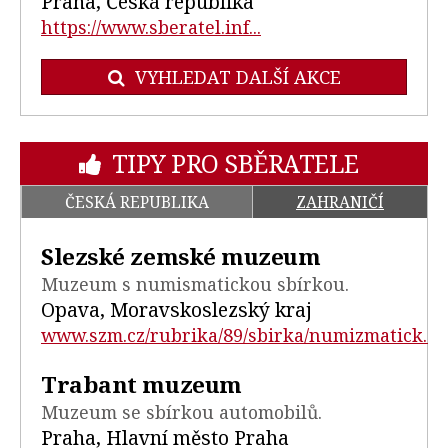
Praha, Česká republika
https://www.sberatel.inf...
VYHLEDAT DALŠÍ AKCE
TIPY PRO SBĚRATELE
ČESKÁ REPUBLIKA
ZAHRANIČÍ
Slezské zemské muzeum
Muzeum s numismatickou sbírkou.
Opava, Moravskoslezský kraj
www.szm.cz/rubrika/89/sbirka/numizmatick...
Trabant muzeum
Muzeum se sbírkou automobilů.
Praha, Hlavní město Praha