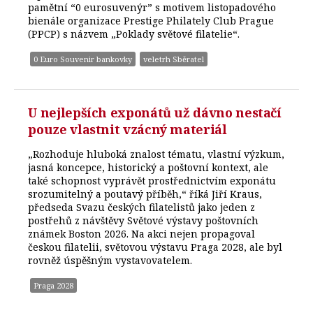
pamětní “0 eurosuvenýr” s motivem listopadového
bienále organizace Prestige Philately Club Prague
(PPCP) s názvem „Poklady světové filatelie“.
0 Euro Souvenir bankovky
veletrh Sběratel
U nejlepších exponátů už dávno nestačí
pouze vlastnit vzácný materiál
„Rozhoduje hluboká znalost tématu, vlastní výzkum,
jasná koncepce, historický a poštovní kontext, ale
také schopnost vyprávět prostřednictvím exponátu
srozumitelný a poutavý příběh,“ říká Jiří Kraus,
předseda Svazu českých filatelistů jako jeden z
postřehů z návštěvy Světové výstavy poštovních
známek Boston 2026. Na akci nejen propagoval
českou filatelii, světovou výstavu Praga 2028, ale byl
rovněž úspěšným vystavovatelem.
Praga 2028