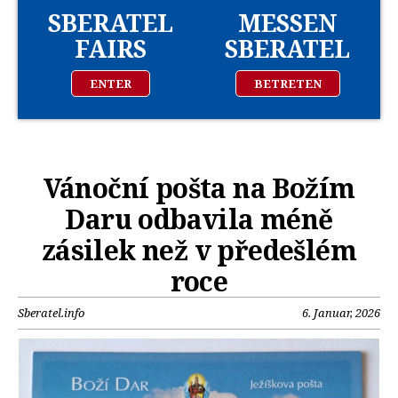
SBERATEL
MESSEN
FAIRS
SBERATEL
ENTER
BETRETEN
Vánoční pošta na Božím
Daru odbavila méně
zásilek než v předešlém
roce
Sberatel.info
6. Januar, 2026