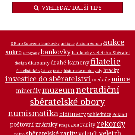
VYHLEDAT DALŠÍ TIPY
aukce
0 Euro Souvenir bankovky
antique
Antium Aurum
bankovky
aukro
bankovky veletrhu Sběratel
autogramy
filatelie
drahé kameny
diamanty
design
hračky
historické motocykly
filatelistické výstavy
fosilie
investice do sběratelství
mince
medaile
netradiční
muzeum
minerály
sběratelské obory
numismatika
oldtimery
pohlednice
Poklad
rekordy
poštovní známky
rarity
Praga 2018
veletrh
sběratelské rarity
veletrh
retro