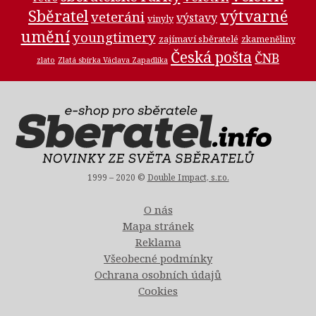
Sběratel
výtvarné
veteráni
výstavy
vinyly
umění
youngtimery
zajímaví sběratelé
zkameněliny
Česká pošta
ČNB
zlato
Zlatá sbírka Václava Zapadlíka
1999 – 2020 ©
Double Impact, s.r.o.
O nás
Mapa stránek
Reklama
Všeobecné podmínky
Ochrana osobních údajů
Cookies