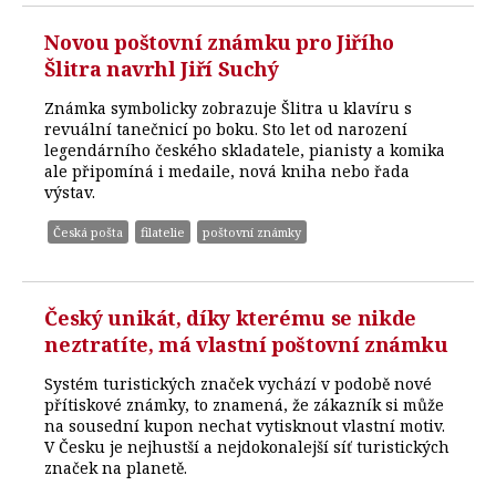
Novou poštovní známku pro Jiřího
Šlitra navrhl Jiří Suchý
Známka symbolicky zobrazuje Šlitra u klavíru s
revuální tanečnicí po boku. Sto let od narození
legendárního českého skladatele, pianisty a komika
ale připomíná i medaile, nová kniha nebo řada
výstav.
Česká pošta
filatelie
poštovní známky
Český unikát, díky kterému se nikde
neztratíte, má vlastní poštovní známku
Systém turistických značek vychází v podobě nové
přítiskové známky, to znamená, že zákazník si může
na sousední kupon nechat vytisknout vlastní motiv.
V Česku je nejhustší a nejdokonalejší síť turistických
značek na planetě.