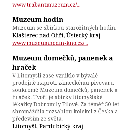
www.trabantmuzeum.cz/...
Muzeum hodin
Muzeum se sbírkou starožitných hodin.
Klášterec nad Ohří, Ústecký kraj
www.muzeumhodin-kno.cz/...
Muzeum domečků, panenek a
hraček
V Litomyšli zase vzniklo v bývalé
prodejně naproti zámeckému pivovaru
soukromé Muzeum domečků, panenek a
hraček. Tvoří je sbírky litomyšlské
lékařky Dobromily Filové. Za téměř 50 let
shromáždila rozsáhlou kolekci z Česka a
především ze světa.
Litomyšl, Pardubický kraj