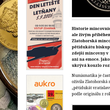
Historie mincovnic
ale živým příběhe
Zlatohorská minco
pětidukátu biskup
zdejší mincovny v 
ani na emoce. Jako
ukrývá kouzlo roz
Numismatika je často
oživila Zlatohorská 
„pětidukát vratisla
podle originálu z ro