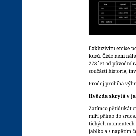
Exkluzivitu emise p
kusů. Číslo není ná
278 let od původní 
součástí historie, in
Prodej probíhá výhr
Hvězda skrytá v ja
Zatímco pětidukát c
míří přímo do srdce
tichých momentech so
jablko a s napětím č