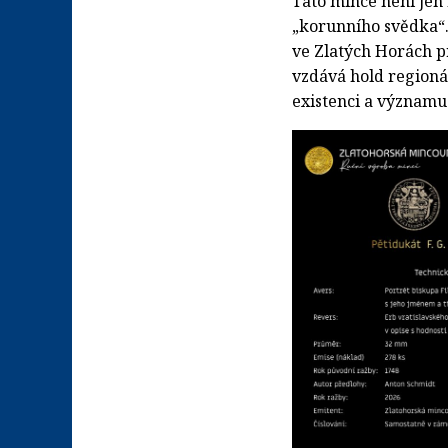
Tato mince není jen
„korunního svědka“.
ve Zlatých Horách 
vzdává hold regioná
existenci a významu 