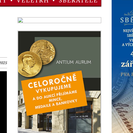
TY
•
VELETRH
•
SBĚRATELÉ
2025