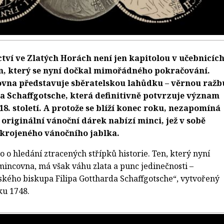
tví ve Zlatých Horách není jen kapitolou v učebnicích
m, který se nyní dočkal mimořádného pokračování.
vna představuje sběratelskou lahůdku – věrnou ražb
a Schaffgotsche, která definitivně potvrzuje význam
18. století. A protože se blíží konec roku, nezapomíná
 originální vánoční dárek nabízí minci, jež v sobě
krojeného vánočního jablka.
 o hledání ztracených střípků historie. Ten, který nyní
mincovna, má však váhu zlata a punc jedinečnosti –
vského biskupa Filipa Gottharda Schaffgotsche“, vytvořený
ku 1748.