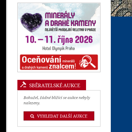
SBĚRATELSKÉ AUKCE
Bohužel, žádné blížící se aukce nebyly
nalezeny.
VYHLEDAT DALŠÍ AUKCE