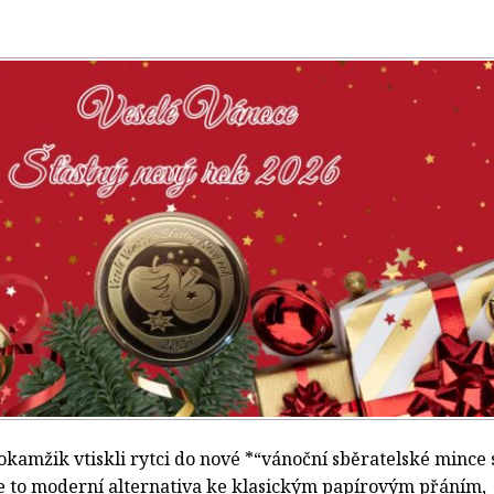
okamžik vtiskli rytci do nové *“vánoční sběratelské mince 
e to moderní alternativa ke klasickým papírovým přáním,