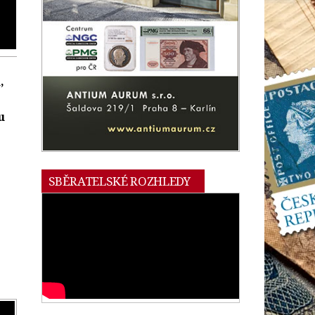
,
u
SBĚRATELSKÉ ROZHLEDY