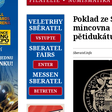
FILATELIE
•
NUMISMATIKA
Poklad ze 
VELETRHY
mincovna 
SBĚRATEL
pětidukátu
VSTUPTE
SBERATEL
FAIRS
Sberatel.info
ENTER
MESSEN
SBERATEL
BETRETEN