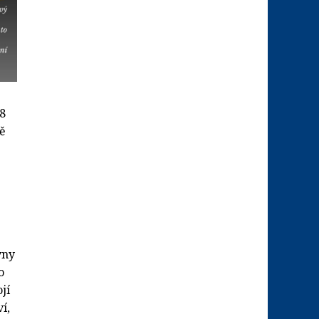
78
ně
vny
o
jí
í,