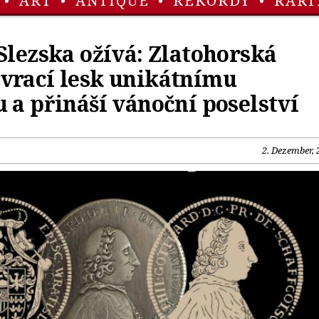
•
ART
•
ANTIQUE
•
REKORDY
•
RARI
Slezska ožívá: Zlatohorská
vrací lesk unikátnímu
 a přináší vánoční poselství
2. Dezember, 