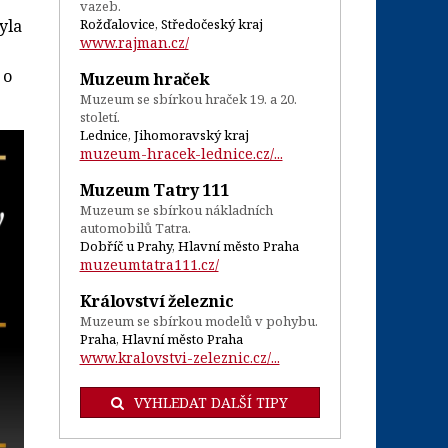
vazeb.
yla
Rožďalovice, Středočeský kraj
www.rajman.cz/
 o
Muzeum hraček
Muzeum se sbírkou hraček 19. a 20.
století.
Lednice, Jihomoravský kraj
muzeum-hracek-lednice.cz/...
Muzeum Tatry 111
Muzeum se sbírkou nákladních
automobilů Tatra.
Dobříč u Prahy, Hlavní město Praha
muzeumtatra111.cz/
Království železnic
Muzeum se sbírkou modelů v pohybu.
Praha, Hlavní město Praha
www.kralovstvi-zeleznic.cz/...
VYHLEDAT DALŠÍ TIPY