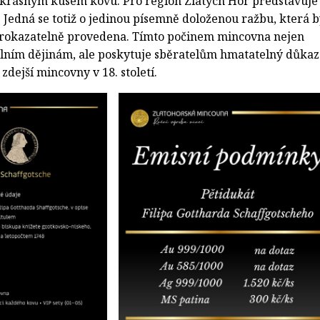
 krásným kusem kovu. Pro region Zlatých Hor představuje
 Jedná se totiž o jedinou písemně doloženou ražbu, která b
prokazatelně provedena. Tímto počinem mincovna nejen
lním dějinám, ale poskytuje sběratelům hmatatelný důkaz
zdejší mincovny v 18. století.