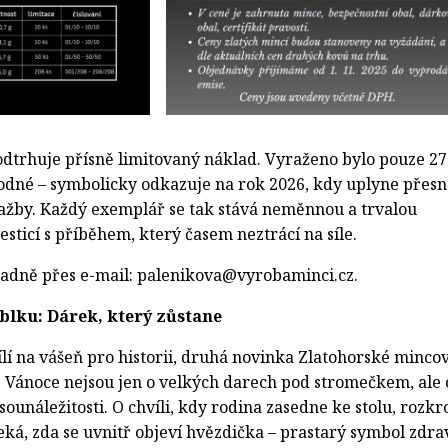
odtrhuje přísně limitovaný náklad. Vyraženo bylo pouze 2
hodné – symbolicky odkazuje na rok 2026, kdy uplyne přes
ražby. Každý exemplář se tak stává neměnnou a trvalou
vesticí s příběhem, který časem neztrácí na síle.
adně přes e-mail:
palenikova@vyrobaminci.cz
.
blku: Dárek, který zůstane
ílí na vášeň pro historii, druhá novinka Zlatohorské minco
. Vánoce nejsou jen o velkých darech pod stromečkem, ale 
unáležitosti. O chvíli, kdy rodina zasedne ke stolu, rozkro
eká, zda se uvnitř objeví hvězdička – prastarý symbol zdrav