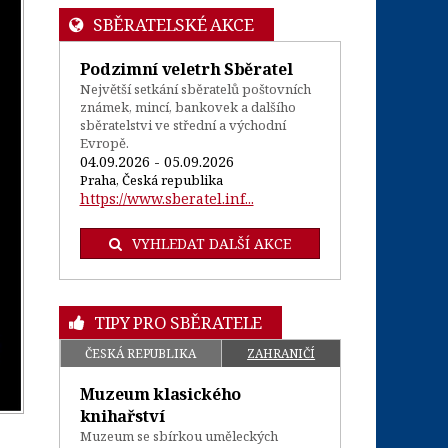
SBĚRATELSKÉ AKCE
Podzimní veletrh Sběratel
Největší setkání sběratelů poštovních
známek, mincí, bankovek a dalšího
sběratelstvi ve střední a východní
Evropě.
04.09.2026 - 05.09.2026
Praha, Česká republika
https://www.sberatel.inf...
VYHLEDAT DALŠÍ AKCE
TIPY PRO SBĚRATELE
ČESKÁ REPUBLIKA
ZAHRANIČÍ
Muzeum klasického
knihařství
Muzeum se sbírkou uměleckých