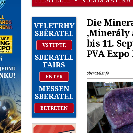
FILATELIE
•
NUMISMATIKA
Die Miner
VELETRHY
‚Minerály 
SBĚRATEL
bis 11. Se
VSTUPTE
PVA Expo P
SBERATEL
FAIRS
Sberatel.info
ENTER
MESSEN
SBERATEL
BETRETEN