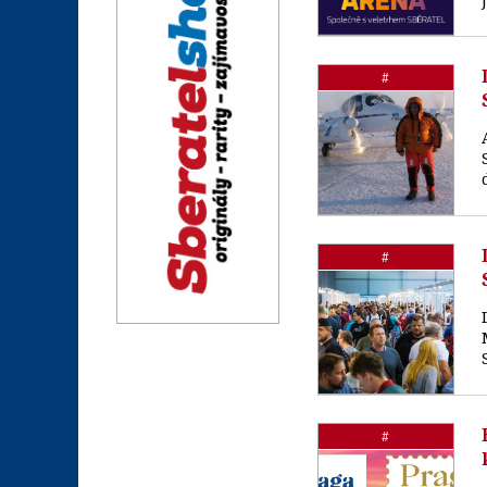
#
#
#