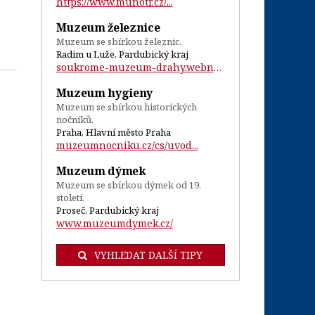
https://www.munotr.cz/...
Muzeum železnice
Muzeum se sbírkou železnic.
Radim u Luže, Pardubický kraj
soukrome-muzeum-drahy.webnode.cz/...
Muzeum hygieny
Muzeum se sbírkou historických
nočníků.
Praha, Hlavní město Praha
muzeumnocniku.cz/cs/uvod...
Muzeum dýmek
Muzeum se sbírkou dýmek od 19.
století.
Proseč, Pardubický kraj
www.muzeumdymek.cz/
VYHLEDAT DALŠÍ TIPY