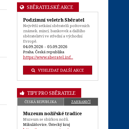
SBĚRATELSKÉ AKCE
Podzimní veletrh Sběratel
Největší setkání sběratelů poštovních
známek, mincí, bankovek a dalšího
sběratelstvi ve střední a východní
Evropě.
04.09.2026 - 05.09.2026
Praha, Česká republika
https://www.sberatel.inf...
VYHLEDAT DALŠÍ AKCE
TIPY PRO SBĚRATELE
ČESKÁ REPUBLIKA
ZAHRANIČÍ
Muzeum nožířské tradice
Muzeum se sbírkou nožů.
Mikulášovice, Ústecký kraj