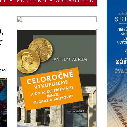
TY
•
VELETRH
•
SBĚRATELÉ
.
r
2021