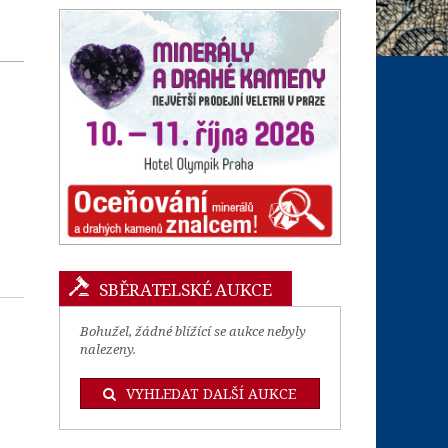
SBĚRATELSKÉ AUKCE
Bohužel, žádné blížící se aukce nebyly
nalezeny.
VYHLEDAT DALŠÍ AUKCE