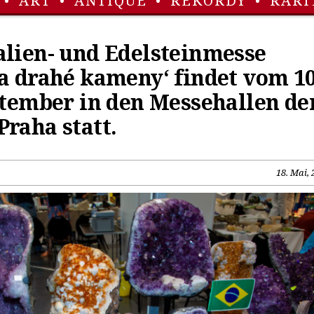
•
ART
•
ANTIQUE
•
REKORDY
•
RARI
alien- und Edelsteinmesse
a drahé kameny‘ findet vom 10
ptember in den Messehallen de
raha statt.
18. Mai, 