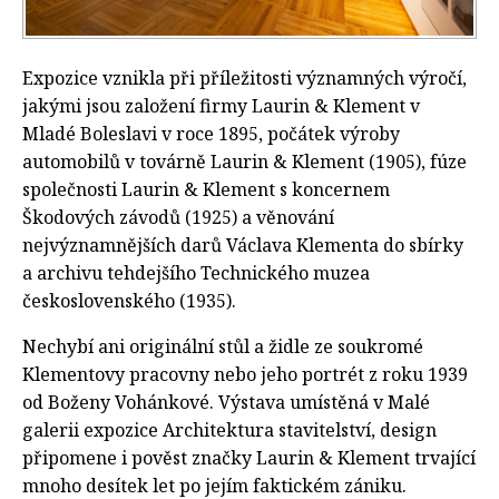
Expozice vznikla při příležitosti významných výročí,
jakými jsou založení firmy Laurin & Klement v
Mladé Boleslavi v roce 1895, počátek výroby
automobilů v továrně Laurin & Klement (1905), fúze
společnosti Laurin & Klement s koncernem
Škodových závodů (1925) a věnování
nejvýznamnějších darů Václava Klementa do sbírky
a archivu tehdejšího Technického muzea
československého (1935).
Nechybí ani originální stůl a židle ze soukromé
Klementovy pracovny nebo jeho portrét z roku 1939
od Boženy Vohánkové. Výstava umístěná v Malé
galerii expozice Architektura stavitelství, design
připomene i pověst značky Laurin & Klement trvající
mnoho desítek let po jejím faktickém zániku.