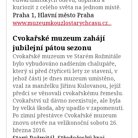
kuriozit z celého světa na jednom místě.
Praha 1, Hlavní město Praha
www.muzeumkouzlostarychcasu.cz...
Cvokařské muzeum zahájí
jubilejní pátou sezonu
Cvokařské muzeum ve Starém Rožmitále
bylo vybudováno nadšením chalupáře,
který si před čtyřiceti lety ze stavení, v
jehož části je dnes muzeum umístěno,
vzal za manželku Jiřinu Kulovanou, jejíž
předci se věnovali cvokařskému řemeslu.
Cvokařství už dávno neexistuje, ale byla
by velká škoda, aby upadlo v zapomenutí.
Po zimní přestávce Cvokařské muzeum
znovu otevře na velikonoční sobotu 26.
března 2016.
Starý Rožmitál, Středočeský kraj