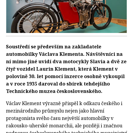
Soustředí se především na zakladatele
automobilky Václava Klementa. Návštěvníci na
ní mimo jiné uvidí dva motocykly Slavia a dvě ze
čtyř vozidel Laurin Klement, která Klement v
polovině 30. let pomocí inzerce osobně vykoupil
a v roce 1935 daroval do sbírek tehdejšího
Technického muzea československého.
Václav Klement výrazně přispěl k odkazu českého i
mezinárodního průmyslu nejen jako hlavní
protagonista svého času největší automobilky v
rakousko-uherské monarchii, ale později i značnou
podporou československého technického muzejnictví