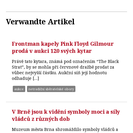
Verwandte Artikel
Frontman kapely Pink Floyd Gilmour
prodá v aukci 120 svých kytar
Právě tato kytara, známá pod označením “The Black
Strat”, by se mohla při červnové dražbě prodat za
vůbec nejvyšší částku. Aukční síň její hodnotu
odhaduje […]
aukce
netradiční sběratelské obory
V Brně jsou k vidění symboly moci a síly
vládců z různých dob
Muzeum města Brna shromáždilo symboly vládců a