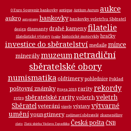
aukce
0 Euro Souvenir bankovky
antique
Antium Aurum
bankovky
aukro
bankovky veletrhu Sběratel
autogramy
filatelie
drahé kameny
diamanty
design
hračky
historické motocykly
filatelistické výstavy
fosilie
investice do sběratelství
mince
medaile
netradiční
muzeum
minerály
sběratelské obory
numismatika
oldtimery
pohlednice
Poklad
rekordy
poštovní známky
rarity
Praga 2018
veletrh
sběratelské rarity
veletrh
retro
Sběratel
výtvarné
veteráni
výstavy
vinyly
umění
youngtimery
zajímaví sběratelé
zkameněliny
Česká pošta
ČNB
zlato
Zlatá sbírka Václava Zapadlíka