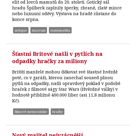
elit od lovců mamutů do 20. století. Gotický sál
hradu Špilberk zaplnily šperky, zbraně, zlaté mince
nebo luxusní oděvy. Výstava na hradě zůstane do
konce srpna.
antique
muzeum
numismatika
Šťastní Britové našli v pytlích na
odpadky hračky za miliony
Britští manželé mohou děkovat své šťastné hvězdě
poté, co v garáži, kterou zanechal soused plnou
pytlů na odpadky, našli opravdový poklad v podobě
hraček z filmové ságy Star Wars (Hvězdné války) v
hodnotě přibližně 400.000 liber (asi 11,8 milionu
Kč).
filmové memorabilie
hračky
Nový majitel nejvzácnější