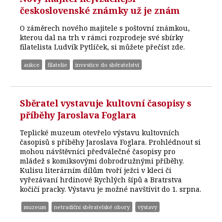
československé známky už je znám
O záměrech nového majitele s poštovní známkou,
kterou dal na trh v rámci rozprodeje své sbírky
filatelista Ludvík Pytlíček, si můžete přečíst zde.
aukce
filatelie
investice do sběratelství
Sběratel vystavuje kultovní časopisy s
příběhy Jaroslava Foglara
Teplické muzeum otevřelo výstavu kultovních
časopisů s příběhy Jaroslava Foglara. Prohlédnout si
mohou návštěvníci předválečné časopisy pro
mládež s komiksovými dobrodružnými příběhy.
Kulisu literárním dílům tvoří ježci v kleci či
vyřezávaní hrdinové Rychlých šípů a Bratrstva
kočičí pracky. Výstavu je možné navštívit do 1. srpna.
muzeum
netradiční sběratelské obory
výstavy