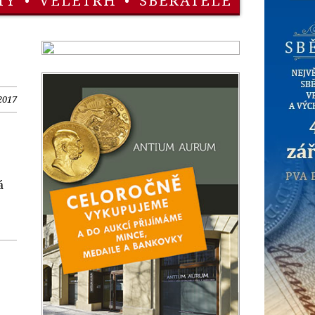
TY
•
VELETRH
•
SBĚRATELÉ
 2017
á