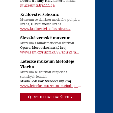
Dobříč u Prahy, Hlavní město Praha
muzeumtatra111.cz/
Království železnic
Muzeum se sbírkou modelů v pohybu.
Praha, Hlavní město Praha
www.kralovstvi-zeleznic.cz/...
Slezské zemské muzeum
Muzeum s numismatickou sbírkou.
Opava, Moravskoslezský kraj
www.szm.cz/rubrika/89/sbirka/numizmatick...
Letecké muzeum Metoděje
Vlacha
Muzeum se sbírkou létajících i
statických letadel.
Mladá Boleslav, Středočeský kraj
www.letecke-muzeum-metodeje-vlacha.cz/...
VYHLEDAT DALŠÍ TIPY