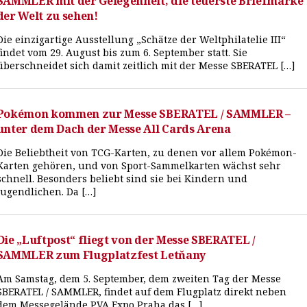
SAMMLER mit der Gelegenheit, die teuerste Briefmarke
der Welt zu sehen!
Die einzigartige Ausstellung „Schätze der Weltphilatelie III“
findet vom 29. August bis zum 6. September statt. Sie
überschneidet sich damit zeitlich mit der Messe SBERATEL […]
Pokémon kommen zur Messe SBERATEL / SAMMLER –
unter dem Dach der Messe All Cards Arena
Die Beliebtheit von TCG-Karten, zu denen vor allem Pokémon-
Karten gehören, und von Sport-Sammelkarten wächst sehr
schnell. Besonders beliebt sind sie bei Kindern und
Jugendlichen. Da […]
Die „Luftpost“ fliegt von der Messe SBERATEL /
SAMMLER zum Flugplatzfest Letňany
Am Samstag, dem 5. September, dem zweiten Tag der Messe
SBERATEL / SAMMLER, findet auf dem Flugplatz direkt neben
dem Messegelände PVA Expo Praha das […]