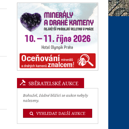
SBĚRATELSKÉ AUKCE
Bohužel, žádné blížící se aukce nebyly
nalezeny.
VYHLEDAT DALŠÍ AUKCE