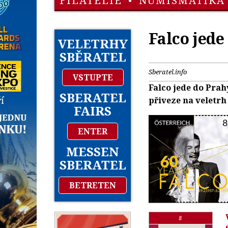
FILATELIE
•
NUMISMATIKA
Falco jede
VELETRHY
SBĚRATEL
Sberatel.info
VSTUPTE
Falco jede do Pra
SBERATEL
přiveze na veletrh
FAIRS
ENTER
MESSEN
SBERATEL
BETRETEN
#