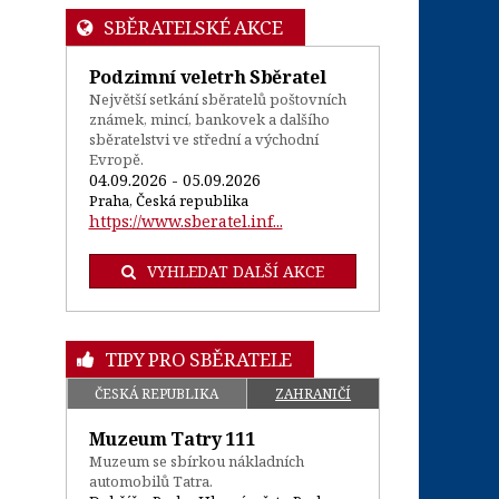
SBĚRATELSKÉ AKCE
Podzimní veletrh Sběratel
Největší setkání sběratelů poštovních
známek, mincí, bankovek a dalšího
sběratelstvi ve střední a východní
Evropě.
04.09.2026 - 05.09.2026
Praha, Česká republika
https://www.sberatel.inf...
VYHLEDAT DALŠÍ AKCE
TIPY PRO SBĚRATELE
ČESKÁ REPUBLIKA
ZAHRANIČÍ
Muzeum Tatry 111
Muzeum se sbírkou nákladních
automobilů Tatra.