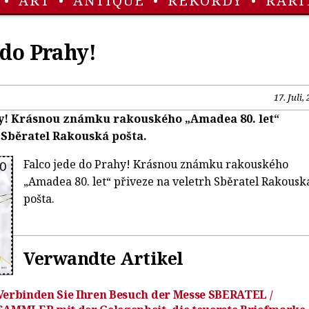
•
ART
•
ANTIQUE
•
REKORDY
•
RARI
 do Prahy!
17. Juli,
hy! Krásnou známku rakouského „Amadea 80. let“
 Sběratel Rakouská pošta.
Falco jede do Prahy! Krásnou známku rakouského
„Amadea 80. let“ přiveze na veletrh Sběratel Rakousk
pošta.
Verwandte Artikel
Verbinden Sie Ihren Besuch der Messe SBERATEL /