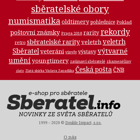
sběratelské obory
numismatika
oldtimery
pohlednice
Poklad
rekordy
poštovní známky
rarity
Praga 2018
veletrh
sběratelské rarity
veletrh
retro
výtvarné
Sběratel
veteráni
výstavy
vinyly
umění
youngtimery
zajímaví sběratelé
zkameněliny
Česká pošta
ČNB
zlato
Zlatá sbírka Václava Zapadlíka
1999 – 2020 ©
Double Impact, s.r.o.
O nás