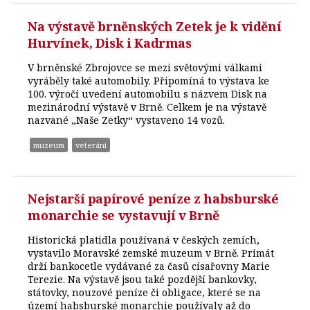
Na výstavě brněnských Zetek je k vidění
Hurvínek, Disk i Kadrmas
V brněnské Zbrojovce se mezi světovými válkami
vyráběly také automobily. Připomíná to výstava ke
100. výročí uvedení automobilu s názvem Disk na
mezinárodní výstavě v Brně. Celkem je na výstavě
nazvané „Naše Zetky“ vystaveno 14 vozů.
muzeum
veteráni
Nejstarší papírové peníze z habsburské
monarchie se vystavují v Brně
Historická platidla používaná v českých zemích,
vystavilo Moravské zemské muzeum v Brně. Primát
drží bankocetle vydávané za časů císařovny Marie
Terezie. Na výstavě jsou také pozdější bankovky,
státovky, nouzové peníze či obligace, které se na
území habsburské monarchie používaly až do