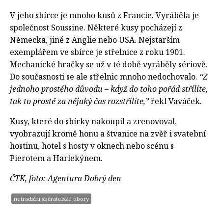
V jeho sbírce je mnoho kusů z Francie. Vyráběla je
společnost Soussine. Některé kusy pocházejí z
Německa, jiné z Anglie nebo USA. Nejstarším
exemplářem ve sbírce je střelnice z roku 1901.
Mechanické hračky se už v té době vyráběly sériově.
Do současnosti se ale střelnic mnoho nedochovalo.
“Z
jednoho prostého důvodu – když do toho pořád střílíte,
tak to prostě za nějaký čas rozstřílíte,”
řekl Vaváček.
Kusy, které do sbírky nakoupil a zrenovoval,
vyobrazují kromě honu a štvanice na zvěř i svatební
hostinu, hotel s hosty v oknech nebo scénu s
Pierotem a Harlekýnem.
ČTK, foto: Agentura Dobrý den
netradiční sběratelské obory