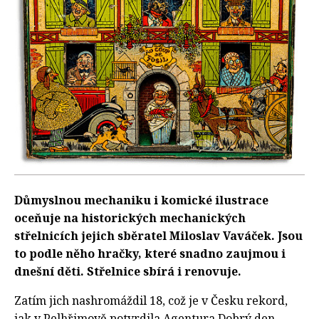
Důmyslnou mechaniku i komické ilustrace
oceňuje na historických mechanických
střelnicích jejich sběratel Miloslav Vaváček. Jsou
to podle něho hračky, které snadno zaujmou i
dnešní děti. Střelnice sbírá i renovuje.
Zatím jich nashromáždil 18, což je v Česku rekord,
jak v Pelhřimově potvrdila Agentura Dobrý den