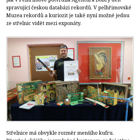
spravující českou databázi rekordů. V pelhřimovské
Muzea rekordů a kuriozit je také nyní možné jednu
ze střelnic vidět mezi exponáty.
Střelnice má obvykle rozměr menšího kufru.