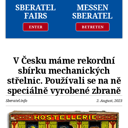
SBERATEL
MESSEN
FAIRS
SBERATEL
ENTER
BETRETEN
V Česku máme rekordní
sbírku mechanických
střelnic. Používali se na ně
speciálně vyrobené zbraně
Sberatel.info
2. August, 2023