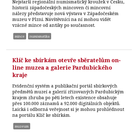
Nejstarší regionální numismatický kroužek v Česku,
historii západočeských mincoven či mincovní
nálezy představuje nová výstava v Západočeském
muzeu v Plzni. Návštěvníci na ní mohou vidět
vzácné mince od antiky po současnost.
mince
numismatika
Klíč ke sbírkám otevře sběratelům on-
line muzea a galerie Pardubického
kraje
Evidenční systém a publikační portál sbírkových
předmětů muzeí a galerií zřizovaných Pardubickým
krajem zhruba po pěti letech existence obsahuje
přes 100.000 záznamů a 92.000 digitálních objektů.
Laická i odborná veřejnost si je mohou prohlédnout
na portálu Klíč ke sbírkám.
muzeum