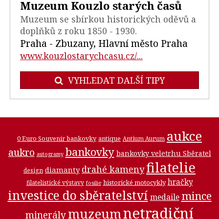
Muzeum Kouzlo starých časů
Muzeum se sbírkou historických oděvů a
doplňků z roku 1850 - 1930.
Praha - Zbuzany, Hlavní město Praha
www.kouzlostarychcasu.cz/...
VYHLEDAT DALŠÍ TIPY
aukce
0 Euro Souvenir bankovky
antique
Antium Aurum
bankovky
aukro
bankovky veletrhu Sběratel
autogramy
filatelie
drahé kameny
diamanty
design
hračky
historické motocykly
filatelistické výstavy
fosilie
investice do sběratelství
mince
medaile
netradiční
muzeum
minerály