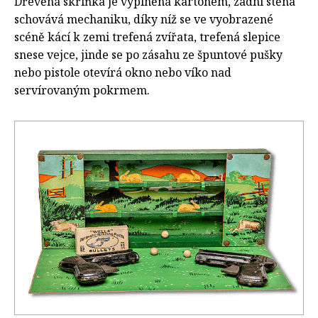
Dřevěná skříňka je vyplněná kartonem, zadní stěna
schovává mechaniku, díky níž se ve vyobrazené
scéně kácí k zemi trefená zvířata, trefená slepice
snese vejce, jinde se po zásahu ze špuntové pušky
nebo pistole otevírá okno nebo víko nad
servírovaným pokrmem.