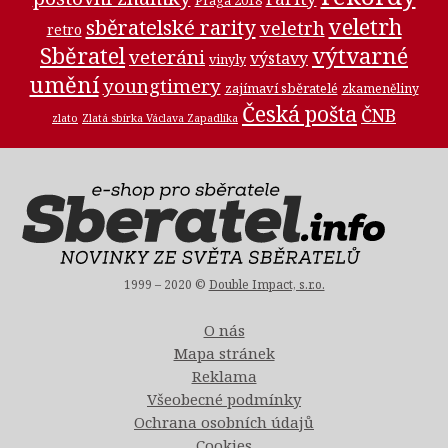
veletrh
sběratelské rarity
veletrh
retro
Sběratel
výtvarné
veteráni
výstavy
vinyly
umění
youngtimery
zajímaví sběratelé
zkameněliny
Česká pošta
ČNB
zlato
Zlatá sbírka Václava Zapadlíka
1999 – 2020 ©
Double Impact, s.r.o.
O nás
Mapa stránek
Reklama
Všeobecné podmínky
Ochrana osobních údajů
Cookies