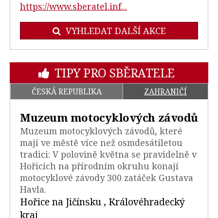
https://www.sberatel.inf...
VYHLEDAT DALŠÍ AKCE
TIPY PRO SBĚRATELE
ČESKÁ REPUBLIKA
ZAHRANIČÍ
Muzeum motocyklových závodů
Muzeum motocyklových závodů, které
mají ve městě více než osmdesátiletou
tradici: V polovině května se pravidelně v
Hořicích na přírodním okruhu konají
motocyklové závody 300 zatáček Gustava
Havla.
Hořice na Jičínsku , Královéhradecký
kraj