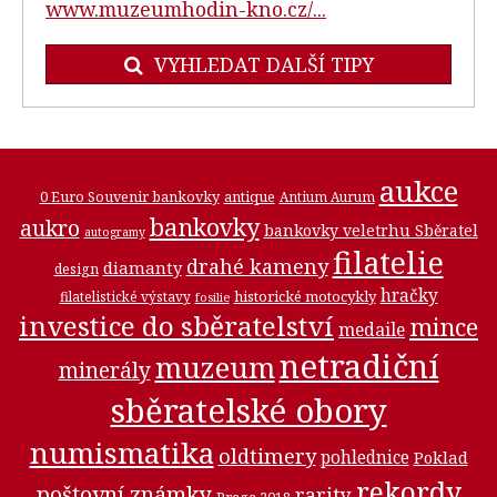
www.muzeumhodin-kno.cz/...
VYHLEDAT DALŠÍ TIPY
aukce
0 Euro Souvenir bankovky
antique
Antium Aurum
bankovky
aukro
bankovky veletrhu Sběratel
autogramy
filatelie
drahé kameny
diamanty
design
hračky
historické motocykly
filatelistické výstavy
fosilie
investice do sběratelství
mince
medaile
netradiční
muzeum
minerály
sběratelské obory
numismatika
oldtimery
pohlednice
Poklad
rekordy
poštovní známky
rarity
Praga 2018