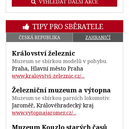
VYHLEDAT DALŠÍ AKCE
TIPY PRO SBĚRATELE
ČESKÁ REPUBLIKA
ZAHRANIČÍ
Království železnic
Muzeum se sbírkou modelů v pohybu.
Praha, Hlavní město Praha
www.kralovstvi-zeleznic.cz/...
Železniční muzeum a výtopna
Muzeum se sbírkou parních lokomotiv.
Jaroměř, Královéhradecký kraj
www.vytopnajaromer.cz/...
Muzeum Kouzlo starých časů