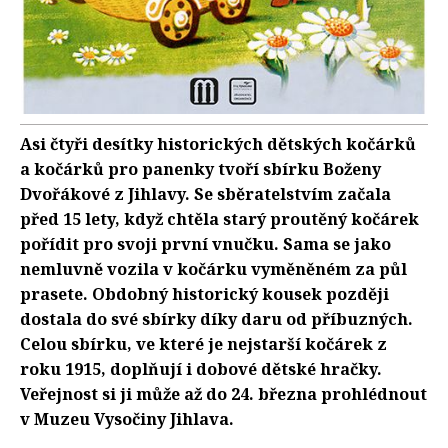
Asi čtyři desítky historických dětských kočárků
a kočárků pro panenky tvoří sbírku Boženy
Dvořákové z Jihlavy. Se sběratelstvím začala
před 15 lety, když chtěla starý proutěný kočárek
pořídit pro svoji první vnučku. Sama se jako
nemluvně vozila v kočárku vyměněném za půl
prasete. Obdobný historický kousek později
dostala do své sbírky díky daru od příbuzných.
Celou sbírku, ve které je nejstarší kočárek z
roku 1915, doplňují i dobové dětské hračky.
Veřejnost si ji může až do 24. března prohlédnout
v Muzeu Vysočiny Jihlava.