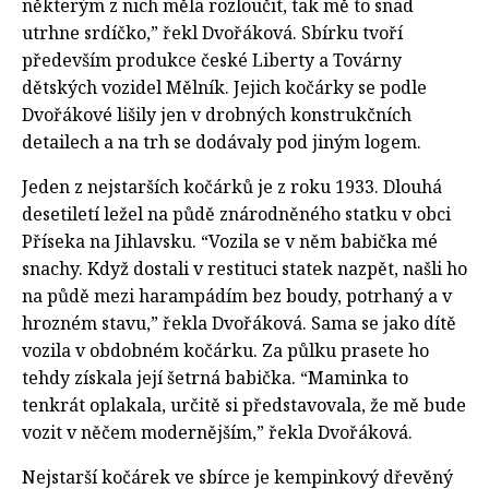
některým z nich měla rozloučit, tak mě to snad
utrhne srdíčko,” řekl Dvořáková. Sbírku tvoří
především produkce české Liberty a Továrny
dětských vozidel Mělník. Jejich kočárky se podle
Dvořákové lišily jen v drobných konstrukčních
detailech a na trh se dodávaly pod jiným logem.
Jeden z nejstarších kočárků je z roku 1933. Dlouhá
desetiletí ležel na půdě znárodněného statku v obci
Příseka na Jihlavsku. “Vozila se v něm babička mé
snachy. Když dostali v restituci statek nazpět, našli ho
na půdě mezi harampádím bez boudy, potrhaný a v
hrozném stavu,” řekla Dvořáková. Sama se jako dítě
vozila v obdobném kočárku. Za půlku prasete ho
tehdy získala její šetrná babička. “Maminka to
tenkrát oplakala, určitě si představovala, že mě bude
vozit v něčem modernějším,” řekla Dvořáková.
Nejstarší kočárek ve sbírce je kempinkový dřevěný