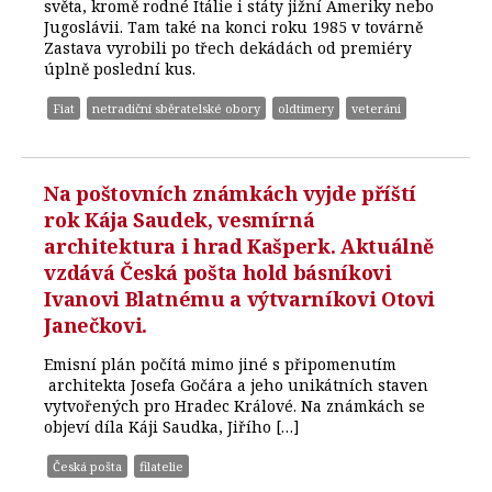
světa, kromě rodné Itálie i státy jižní Ameriky nebo
Jugoslávii. Tam také na konci roku 1985 v továrně
Zastava vyrobili po třech dekádách od premiéry
úplně poslední kus.
Fiat
netradiční sběratelské obory
oldtimery
veteráni
Na poštovních známkách vyjde příští
rok Kája Saudek, vesmírná
architektura i hrad Kašperk. Aktuálně
vzdává Česká pošta hold básníkovi
Ivanovi Blatnému a výtvarníkovi Otovi
Janečkovi.
Emisní plán počítá mimo jiné s připomenutím
architekta Josefa Gočára a jeho unikátních staven
vytvořených pro Hradec Králové. Na známkách se
objeví díla Káji Saudka, Jiřího […]
Česká pošta
filatelie