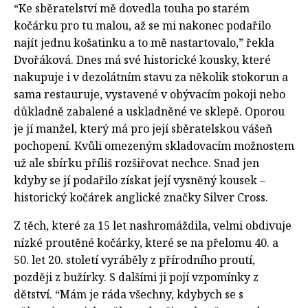
“Ke sběratelství mě dovedla touha po starém
kočárku pro tu malou, až se mi nakonec podařilo
najít jednu košatinku a to mě nastartovalo,” řekla
Dvořáková. Dnes má své historické kousky, které
nakupuje i v dezolátním stavu za několik stokorun a
sama restauruje, vystavené v obývacím pokoji nebo
důkladně zabalené a uskladněné ve sklepě. Oporou
je jí manžel, který má pro její sběratelskou vášeň
pochopení. Kvůli omezeným skladovacím možnostem
už ale sbírku příliš rozšiřovat nechce. Snad jen
kdyby se jí podařilo získat její vysněný kousek –
historický kočárek anglické značky Silver Cross.
Z těch, které za 15 let nashromáždila, velmi obdivuje
nízké proutěné kočárky, které se na přelomu 40. a
50. let 20. století vyráběly z přírodního proutí,
později z bužírky. S dalšími ji pojí vzpomínky z
dětství. “Mám je ráda všechny, kdybych se s