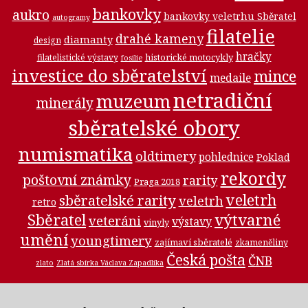
bankovky
aukro
bankovky veletrhu Sběratel
autogramy
filatelie
drahé kameny
diamanty
design
hračky
historické motocykly
filatelistické výstavy
fosilie
investice do sběratelství
mince
medaile
netradiční
muzeum
minerály
sběratelské obory
numismatika
oldtimery
pohlednice
Poklad
rekordy
poštovní známky
rarity
Praga 2018
veletrh
sběratelské rarity
veletrh
retro
Sběratel
výtvarné
veteráni
výstavy
vinyly
umění
youngtimery
zajímaví sběratelé
zkameněliny
Česká pošta
ČNB
zlato
Zlatá sbírka Václava Zapadlíka