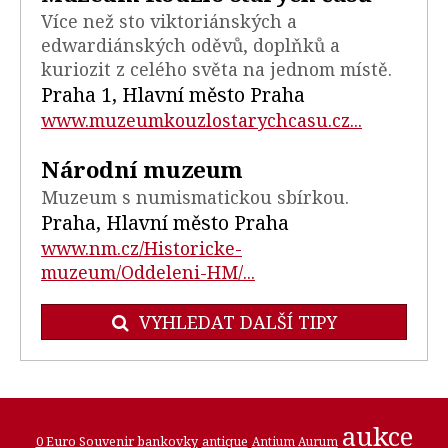
Více než sto viktoriánských a
edwardiánských oděvů, doplňků a
kuriozit z celého světa na jednom místě.
Praha 1, Hlavní město Praha
www.muzeumkouzlostarychcasu.cz...
Národní muzeum
Muzeum s numismatickou sbírkou.
Praha, Hlavní město Praha
www.nm.cz/Historicke-
muzeum/Oddeleni-HM/...
VYHLEDAT DALŠÍ TIPY
aukce
0 Euro Souvenir bankovky
antique
Antium Aurum