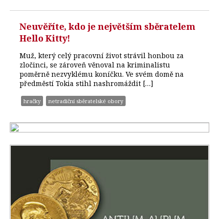
Neuvěříte, kdo je největším sběratelem
Hello Kitty!
Muž, který celý pracovní život strávil honbou za
zločinci, se zároveň věnoval na kriminalistu
poměrně nezvyklému koníčku. Ve svém domě na
předměstí Tokia stihl nashromáždit […]
hračky
netradiční sběratelské obory