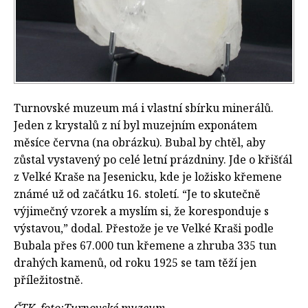
Turnovské muzeum má i vlastní sbírku minerálů.
Jeden z krystalů z ní byl muzejním exponátem
měsíce června (na obrázku). Bubal by chtěl, aby
zůstal vystavený po celé letní prázdniny. Jde o křišťál
z Velké Kraše na Jesenicku, kde je ložisko křemene
známé už od začátku 16. století. “Je to skutečně
výjimečný vzorek a myslím si, že koresponduje s
výstavou,” dodal. Přestože je ve Velké Kraši podle
Bubala přes 67.000 tun křemene a zhruba 335 tun
drahých kamenů, od roku 1925 se tam těží jen
příležitostně.
ČTK, foto:Turnovské muzeum