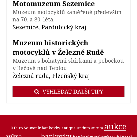
Motomuzeum Sezemice
Muzeum motocyklů zaměřené především
na 70. a 80. léta.
Sezemice, Pardubický kraj
Muzeum historických
motocyklů v Železné Rudě
Muzeum s bohatými sbírkami a pobočkou
v Bečově nad Teplou
Železná ruda, Plzeňský kraj
VYHLEDAT DALŠÍ TIPY
aukce
0 Euro Souvenir bankovky
antique
Antium Aurum
bankovky
aukro