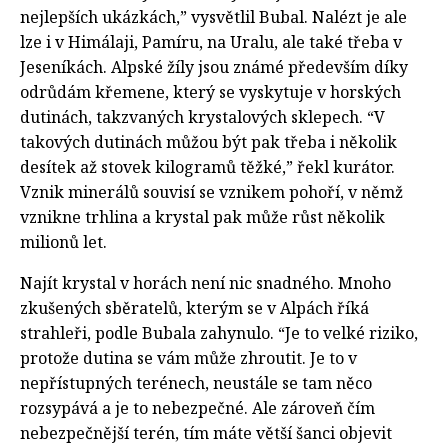
nejlepších ukázkách,” vysvětlil Bubal. Nalézt je ale
lze i v Himálaji, Pamíru, na Uralu, ale také třeba v
Jeseníkách. Alpské žíly jsou známé především díky
odrůdám křemene, který se vyskytuje v horských
dutinách, takzvaných krystalových sklepech. “V
takových dutinách můžou být pak třeba i několik
desítek až stovek kilogramů těžké,” řekl kurátor.
Vznik minerálů souvisí se vznikem pohoří, v němž
vznikne trhlina a krystal pak může růst několik
milionů let.
Najít krystal v horách není nic snadného. Mnoho
zkušených sběratelů, kterým se v Alpách říká
strahleři, podle Bubala zahynulo. “Je to velké riziko,
protože dutina se vám může zhroutit. Je to v
nepřístupných terénech, neustále se tam něco
rozsypává a je to nebezpečné. Ale zároveň čím
nebezpečnější terén, tím máte větší šanci objevit