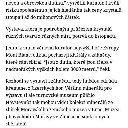
novou a obrovskou dutinu,” vysvětlil kurátor. I kvůli
riziku spojenému s jejich hledáním tak ceny krystalů
stoupají až do milionových částek.
Výstava, která je podrobným průřezem krystalů
různých tvarů z různých míst, potrvá do listopadu.
Jednu z vitrín věnoval kurátor nejvyšší hoře Evropy
Mont Blanc, odkud pocházejí křišťály a záhnědy,
které sám sbíral. “Jsou z dutin, které jsou třeba v
nadmořských výškách kolem 3000 metrů,” řekl.
Rozhodl se vystavit i záhnědu, tedy hnědou odrůdu
křemene, z Jizerských hor. Většinu minerálů pro
výstavu si ale turnovské muzeum půjčilo.
Návštěvníci tak mohou vidět kolekci minerálů ze
sbírek Moravského zemského muzea v Brně, Muzea
jihovýchodní Moravy ve Zlíně a od soukromých
sběratelů.