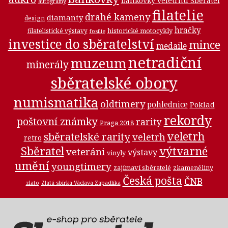
bankovky veletrhu Sběratel
autogramy
filatelie
drahé kameny
diamanty
design
hračky
historické motocykly
filatelistické výstavy
fosilie
investice do sběratelství
mince
medaile
netradiční
muzeum
minerály
sběratelské obory
numismatika
oldtimery
pohlednice
Poklad
rekordy
poštovní známky
rarity
Praga 2018
veletrh
sběratelské rarity
veletrh
retro
Sběratel
výtvarné
veteráni
výstavy
vinyly
umění
youngtimery
zajímaví sběratelé
zkameněliny
Česká pošta
ČNB
zlato
Zlatá sbírka Václava Zapadlíka