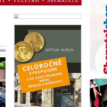
TY
•
VELETRH
•
SBĚRATELÉ
 2022