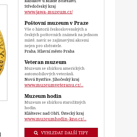
Rabakov u Mladé Boleslavi,
Středočeský kraj
www.jawa-muzeum.cz/
Poštovní muzeum v Praze
Vše o historii československých a
českých poštovních známek na jednom
místě, navíc se zajímavými akcemi
nejen pro sběratele.
Praha, Hlavní město Praha
Veteran muzeum
Muzeum se sbírkou amerických
automobilových veteránů.
Nová Bystřice, Jihočeský kraj
www.muzeumveteranu.cz/...
Muzeum hodin
Muzeum se sbírkou starožitných
hodin.
Klášterec nad Ohří, Ústecký kraj
www.muzeumhodin-kno.cz/...
VYHLEDAT DALŠÍ TIPY
l