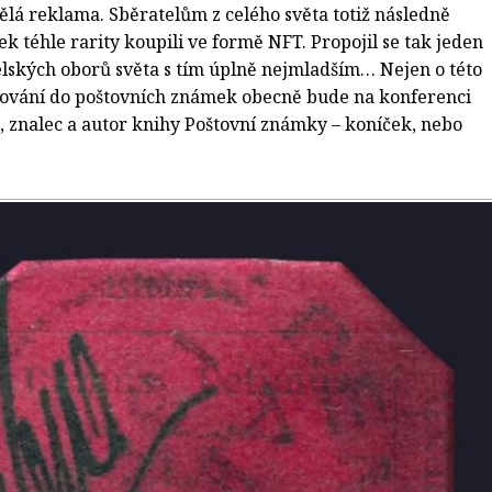
vělá reklama. Sběratelům z celého světa totiž následně
ek téhle rarity koupili ve formě NFT. Propojil se tak jeden
telských oborů světa s tím úplně nejmladším… Nejen o této
estování do poštovních známek obecně bude na konferenci
 znalec a autor knihy Poštovní známky – koníček, nebo