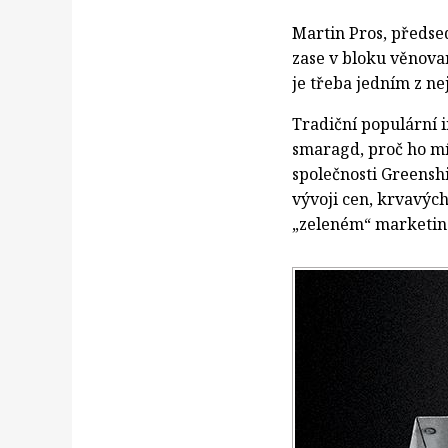
Martin Pros, předse
zase v bloku věnova
je třeba jedním z ne
Tradiční populární 
smaragd, proč ho mít 
společnosti Greensh
vývoji cen, krvavýc
„zeleném“ marketin