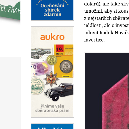
dolarů), ale také sk
umožnil, aby si kous
z nejstarších sběra
události, ale o inv
mluvit Radek Novák,
investice.