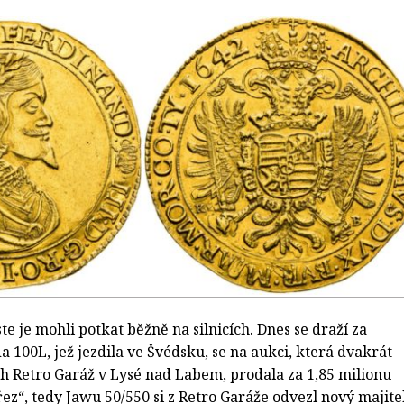
ste je mohli potkat běžně na silnicích. Dnes se draží za
da 100L, jež jezdila ve Švédsku, se na aukci, která dvakrát
rh Retro Garáž v Lysé nad Labem, prodala za 1,85 milionu
z“, tedy Jawu 50/550 si z Retro Garáže odvezl nový majite