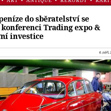
•
ART
•
ANTIQUE
•
REKORDY
•
RARI
 peníze do sběratelství se
 konferenci Trading expo &
ní investice
6. září,