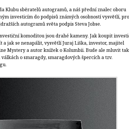
da Klubu sběratelů autogramů, a náš přední znalec oboru
ným investicím do podpisů známých osobností vysvětlí, pr
jdražších autogramů světa podpis Steva Jobse.
investiční komoditou jsou drahé kameny. Jak koupit investi
a jak se nenapálit, vysvětlí Juraj Liška, investor, majitel
ine Mystery a autor knížek o Kolumbii. Bude ale mluvit tak
h válkách o smaragdy, smaragdových špercích a tzv.
gu.