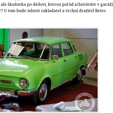
, ale škodovka po dědovi, kterou pořád schováváte v garáži
c? O tom bude mluvit zakladatel a vrchní dražitel Retro