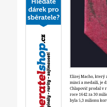
Elizej Macho, který
mincí a medailí, je
Chlapovič prodal v r
roce 1642 za 30 mil
byla 5,3 milionu kor