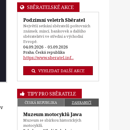
SBĚRATELSKÉ AKCE
Podzimní veletrh Sběratel
Největší setkání sběratelů poštovních
známek, mincí, bankovek a dalšího
sběratelstvi ve střední a východní
Evropě.
04.09.2026 - 05.09.2026
Praha, Česká republika
https://www.sberatel.inf...
VYHLEDAT DALŠÍ AKCE
TIPY PRO SBĚRATELE
ČESKÁ REPUBLIKA
ZAHRANIČÍ
 v
Muzeum motocyklů Jawa
Muzeum se sbírkou historických
motocyklů.