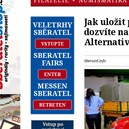
FILATELIE
•
NUMISMATIKA
Jak uložit
VELETRHY
dozvíte na
SBĚRATEL
Alternativ
VSTUPTE
SBERATEL
FAIRS
Sberatel.info
ENTER
MESSEN
SBERATEL
BETRETEN