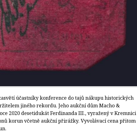
 zasvětí účastníky konference do tajů nákupu historických
 držitelem jiného rekordu. Jeho aukční dům Macho &
oce 2020 desetidukát Ferdinanda III., vyražený v Kremnici
ionů korun včetně aukční přirážky. Vyvolávací cena přitom
un.