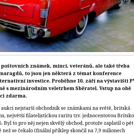
 poštovních známek, mincí, veteránů, ale také třeba
aragdů, to jsou jen některá z témat konference
ernativní investice. Proběhne 10. září na výstavišti 
ně s mezinárodním veletrhem Sběratel. Vstup na obě
aci zdarma.
 aukci nejstarší obchodník se známkami na světě, britská
s, největší filatelistickou raritu tzv. jednocentovou Britsk
 Byl to pro něj nejen skvělý obchod, protože zaplatil o pět
než se čekalo (finální příklep skončil na 7,9 milionech