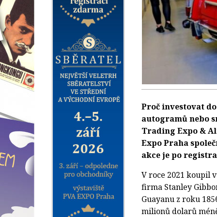
Proč investovat do
autogramů nebo sm
Trading Expo & Alt
Expo Praha společ
akce je po registr
V roce 2021 koupil v
firma Stanley Gibbon
Guayanu z roku 1856.
milionů dolarů méně 