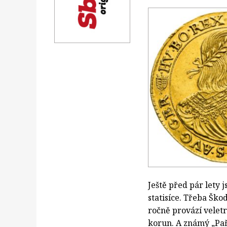
Ještě před pár lety j
statisíce. Třeba Ško
ročně provází velet
korun. A známý „Paře