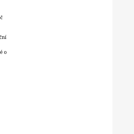
oč
ční
é o