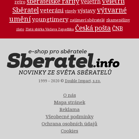
veletrh
sběratelské rarity
veletrh
retro
Sběratel
výtvarné
veteráni
výstavy
vinyly
umění
youngtimery
zajímaví sběratelé
zkameněliny
Česká pošta
ČNB
zlato
Zlatá sbírka Václava Zapadlíka
1999 – 2020 ©
Double Impact, s.r.o.
O nás
Mapa stránek
Reklama
Všeobecné podmínky
Ochrana osobních údajů
Cookies