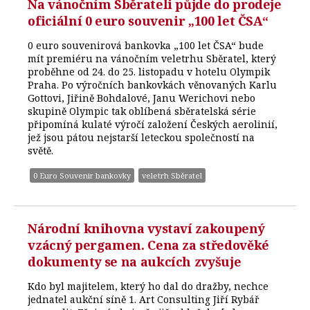
Na vánočním Sběrateli půjde do prodeje
oficiální 0 euro souvenir „100 let ČSA“
0 euro souvenirová bankovka „100 let ČSA“ bude
mít premiéru na vánočním veletrhu Sběratel, který
proběhne od 24. do 25. listopadu v hotelu Olympik
Praha. Po výročních bankovkách věnovaných Karlu
Gottovi, Jiřině Bohdalové, Janu Werichovi nebo
skupině Olympic tak oblíbená sběratelská série
připomíná kulaté výročí založení Českých aerolinií,
jež jsou pátou nejstarší leteckou společností na
světě.
0 Euro Souvenir bankovky
veletrh Sběratel
Národní knihovna vystaví zakoupený
vzácný pergamen. Cena za středověké
dokumenty se na aukcích zvyšuje
Kdo byl majitelem, který ho dal do dražby, nechce
jednatel aukční síně 1. Art Consulting Jiří Rybář