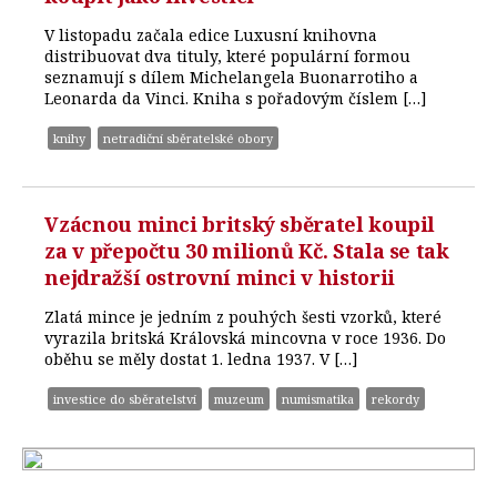
V listopadu začala edice Luxusní knihovna
distribuovat dva tituly, které populární formou
seznamují s dílem Michelangela Buonarrotiho a
Leonarda da Vinci. Kniha s pořadovým číslem […]
knihy
netradiční sběratelské obory
Vzácnou minci britský sběratel koupil
za v přepočtu 30 milionů Kč. Stala se tak
nejdražší ostrovní minci v historii
Zlatá mince je jedním z pouhých šesti vzorků, které
vyrazila britská Královská mincovna v roce 1936. Do
oběhu se měly dostat 1. ledna 1937. V […]
investice do sběratelství
muzeum
numismatika
rekordy