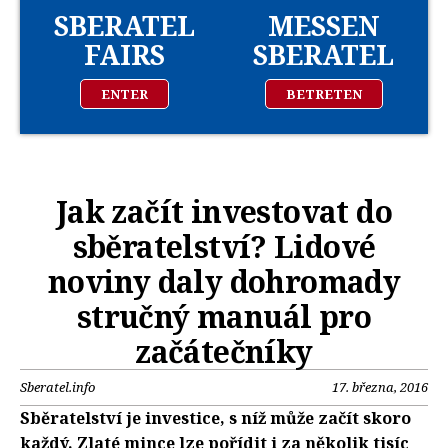
SBERATEL
MESSEN
FAIRS
SBERATEL
ENTER
BETRETEN
Jak začít investovat do
sběratelství? Lidové
noviny daly dohromady
stručný manuál pro
začátečníky
Sberatel.info
17. března, 2016
Sběratelství je investice, s níž může začít skoro
každý. Zlaté mince lze pořídit i za několik tisíc