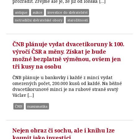
prozradit. Zřejmé ale je, že již od loňska […]
antique
aukce
investice do sběratelství
netradiční sběratelské obory
starožitnosti
ČNB plánuje vydat dvacetikoruny k 100.
výročí ČSR a měny. Získat je bude
možné bezplatně výměnou, ovšem jen
tři kusy na osobu
ČNB plánuje u bankovky i každé z mincí vydat
omezených počet, 200.000 kusů od každé. Na běžné
dvacetikorunové minci je na rubové straně svatý
Václav […]
ČNB
numismatika
Nejen obraz či sochu, ale i knihu lze
koupit jako investici