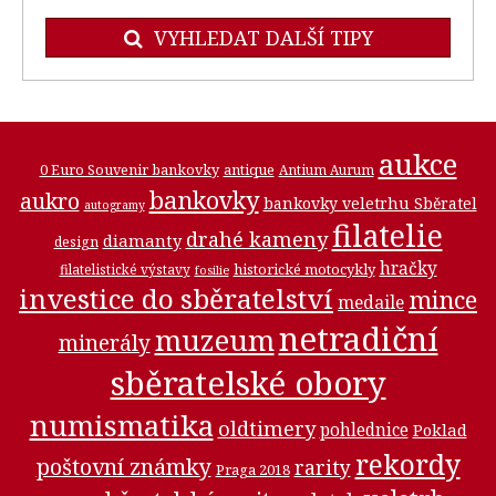
VYHLEDAT DALŠÍ TIPY
aukce
0 Euro Souvenir bankovky
antique
Antium Aurum
bankovky
aukro
bankovky veletrhu Sběratel
autogramy
filatelie
drahé kameny
diamanty
design
hračky
historické motocykly
filatelistické výstavy
fosilie
investice do sběratelství
mince
medaile
netradiční
muzeum
minerály
sběratelské obory
numismatika
oldtimery
pohlednice
Poklad
rekordy
poštovní známky
rarity
Praga 2018