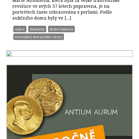
Marie Antoinetta, která byla za Velké francouzské
revoluce ve svých 37 letech popravena, je na
portrétech často zobrazována s perlami. Podle
aukčního domu byly ve […]
aukce
diamanty
drahé kameny
netradiční sběratelské obory