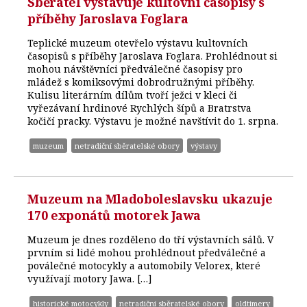
Sběratel vystavuje kultovní časopisy s
příběhy Jaroslava Foglara
Teplické muzeum otevřelo výstavu kultovních
časopisů s příběhy Jaroslava Foglara. Prohlédnout si
mohou návštěvníci předválečné časopisy pro
mládež s komiksovými dobrodružnými příběhy.
Kulisu literárním dílům tvoří ježci v kleci či
vyřezávaní hrdinové Rychlých šípů a Bratrstva
kočičí pracky. Výstavu je možné navštívit do 1. srpna.
muzeum
netradiční sběratelské obory
výstavy
Muzeum na Mladoboleslavsku ukazuje
170 exponátů motorek Jawa
Muzeum je dnes rozděleno do tří výstavních sálů. V
prvním si lidé mohou prohlédnout předválečné a
poválečné motocykly a automobily Velorex, které
využívají motory Jawa. […]
historické motocykly
netradiční sběratelské obory
oldtimery