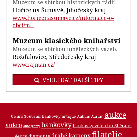
Muzeum se sbírkou historických rádií.
Hořice na Šumavě, Jihočeský kraj
www.horicenasumave.cz/informace-o-
obci/m...
Muzeum klasického knihařství
Muzeum se sbírkou uměleckých vazeb.
Rožďalovice, Středočeský kraj
www.rajman.cz/
VYHLEDAT DALŠÍ TIPY
aukce
0 Euro Souvenir bankovky
antique
Antium Aurum
bankovky
aukro
bankovky veletrhu Sběratel
autogramy
filatelie
drahé kameny
diamanty
design