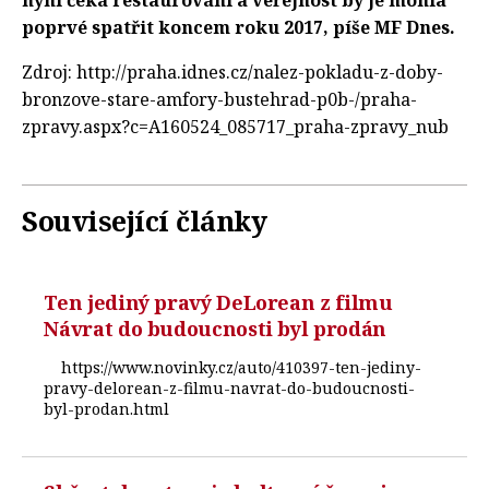
nyní čeká restaurování a veřejnost by je mohla
poprvé spatřit koncem roku 2017, píše MF Dnes.
Zdroj: http://praha.idnes.cz/nalez-pokladu-z-doby-
bronzove-stare-amfory-bustehrad-p0b-/praha-
zpravy.aspx?c=A160524_085717_praha-zpravy_nub
Související články
Ten jediný pravý DeLorean z filmu
Návrat do budoucnosti byl prodán
https://www.novinky.cz/auto/410397-ten-jediny-
pravy-delorean-z-filmu-navrat-do-budoucnosti-
byl-prodan.html