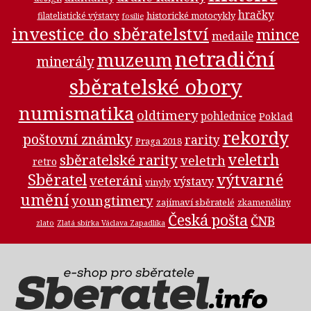
hračky
historické motocykly
filatelistické výstavy
fosilie
investice do sběratelství
mince
medaile
netradiční
muzeum
minerály
sběratelské obory
numismatika
oldtimery
pohlednice
Poklad
rekordy
poštovní známky
rarity
Praga 2018
veletrh
sběratelské rarity
veletrh
retro
Sběratel
výtvarné
veteráni
výstavy
vinyly
umění
youngtimery
zajímaví sběratelé
zkameněliny
Česká pošta
ČNB
zlato
Zlatá sbírka Václava Zapadlíka