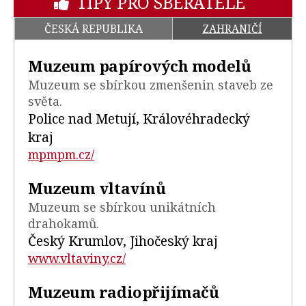
TIPY PRO SBĚRATELE
ČESKÁ REPUBLIKA
ZAHRANIČÍ
Muzeum papírových modelů
Muzeum se sbírkou zmenšenin staveb ze
světa.
Police nad Metují, Královéhradecký
kraj
mpmpm.cz/
Muzeum vltavínů
Muzeum se sbírkou unikátních
drahokamů.
Český Krumlov, Jihočeský kraj
www.vltaviny.cz/
Muzeum radiopřijímačů