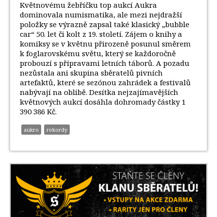
Květnovému žebříčku top aukcí Aukra
dominovala numismatika, ale mezi nejdražší
položky se výrazně zapsal také klasický „bubble
car“ 50. let či kolt z 19. století. Zájem o knihy a
komiksy se v květnu přirozeně posunul směrem
k foglarovskému světu, který se každoročně
probouzí s přípravami letních táborů. A pozadu
nezůstala ani skupina sběratelů pivních
artefaktů, které se sezónou zahrádek a festivalů
nabývají na oblibě. Desítka nejzajímavějších
květnových aukcí dosáhla dohromady částky 1
390 386 Kč.
aukro
rekordy