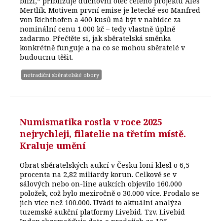
blíží,“ přibližuje duchovní otec celého projektu Aleš
Mertlík. Motivem první emise je letecké eso Manfred
von Richthofen a 400 kusů má být v nabídce za
nominální cenu 1.000 kč – tedy vlastně úplně
zadarmo. Přečtěte si, jak sběratelská směnka
konkrétně funguje a na co se mohou sběratelé v
budoucnu těšit.
netradiční sběratelské obory
Numismatika rostla v roce 2025
nejrychleji, filatelie na třetím místě.
Kraluje umění
Obrat sběratelských aukcí v Česku loni klesl o 6,5
procenta na 2,82 miliardy korun. Celkově se v
sálových nebo on-line aukcích objevilo 160.000
položek, což bylo meziročně o 30.000 více. Prodalo se
jich více než 100.000. Uvádí to aktuální analýza
tuzemské aukční platformy Livebid. Tzv. Livebid