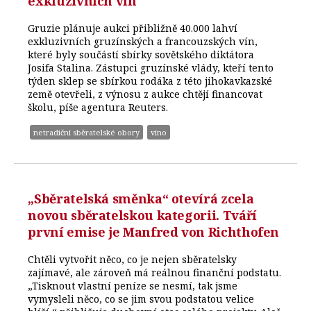
exkluzivních vín
Gruzie plánuje aukci přibližně 40.000 lahví
exkluzivních gruzínských a francouzských vín,
které byly součástí sbírky sovětského diktátora
Josifa Stalina. Zástupci gruzínské vlády, kteří tento
týden sklep se sbírkou rodáka z této jihokavkazské
země otevřeli, z výnosu z aukce chtějí financovat
školu, píše agentura Reuters.
netradiční sběratelské obory
víno
„Sběratelská směnka“ otevírá zcela
novou sběratelskou kategorii. Tváří
první emise je Manfred von Richthofen
Chtěli vytvořit něco, co je nejen sběratelsky
zajímavé, ale zároveň má reálnou finanční podstatu.
„Tisknout vlastní peníze se nesmí, tak jsme
vymysleli něco, co se jim svou podstatou velice