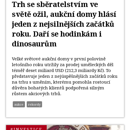
Trh se sběratelstvím ve
světě ožil, aukční domy hlásí
jeden z nejsilnějších začátků
roku. Daří se hodinkám i
dinosaurům
Velké světové aukční domy v první polovině
letošního roku utržily za prodej uměleckých děl
téměř deset miliard USD (212,3 miliardy Kč). To
představuje jeden z nejúspěšnějších začátků roku
na trhu s uměním, kterému pomohla rostoucí
důvěra bohatých klientů podpořená silným
růstem akciových trhů.
aukce
rekordy
#INVESTICE