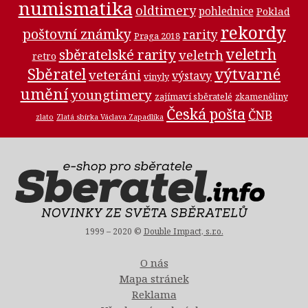
numismatika
oldtimery
pohlednice
Poklad
rekordy
poštovní známky
rarity
Praga 2018
veletrh
sběratelské rarity
veletrh
retro
Sběratel
výtvarné
veteráni
výstavy
vinyly
umění
youngtimery
zajímaví sběratelé
zkameněliny
Česká pošta
ČNB
zlato
Zlatá sbírka Václava Zapadlíka
1999 – 2020 ©
Double Impact, s.r.o.
O nás
Mapa stránek
Reklama