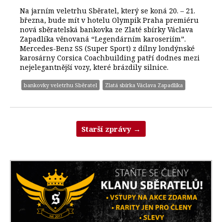
Na jarním veletrhu Sběratel, který se koná 20. – 21.
března, bude mít v hotelu Olympik Praha premiéru
nová sběratelská bankovka ze Zlaté sbírky Václava
Zapadlíka věnovaná “Legendárním karoseriím”.
Mercedes-Benz SS (Super Sport) z dílny londýnské
karosárny Corsica Coachbuilding patří dodnes mezi
nejelegantnější vozy, které brázdily silnice.
bankovky veletrhu Sběratel
Zlatá sbírka Václava Zapadlíka
Starší zprávy
→