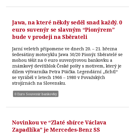
Jawa, na které někdy seděl snad každý. 0
euro suvenýr se slavným “Pionýrem”
bude v prodeji na Sběrateli
Jarní veletrh připomene ve dnech 20. – 21. března
šedesátiny motocyklu Jawa 50/20 Pionýr. Sběratelé se
mohou těšit na 0 euro suvenýrovou bankovku a
známkový devítiblok České pošty s motivem, který je
dílem výtvarníka Petra Ptáčka. Legendární „fichtl“
se vyráběl v letech 1966 – 1980 v Považských
strojírnách na Slovensku.
0 Euro Souvenir bankovky
Novinkou ve “Zlaté sbírce Václava
Zapadlíka” je Mercedes-Benz SS