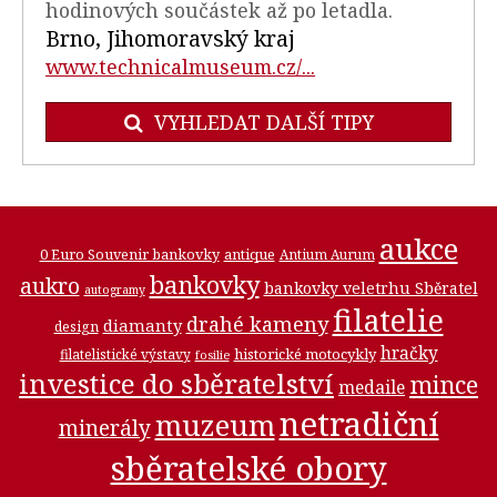
hodinových součástek až po letadla.
Brno, Jihomoravský kraj
www.technicalmuseum.cz/...
VYHLEDAT DALŠÍ TIPY
aukce
0 Euro Souvenir bankovky
antique
Antium Aurum
bankovky
aukro
bankovky veletrhu Sběratel
autogramy
filatelie
drahé kameny
diamanty
design
hračky
historické motocykly
filatelistické výstavy
fosilie
investice do sběratelství
mince
medaile
netradiční
muzeum
minerály
sběratelské obory