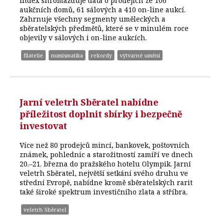
Index shromažďuje data o prodejích ze 106
aukčních domů, 61 sálových a 410 on-line aukcí.
Zahrnuje všechny segmenty uměleckých a
sběratelských předmětů, které se v minulém roce
objevily v sálových i on-line aukcích.
filatelie
numismatika
rekordy
výtvarné umění
Jarní veletrh Sběratel nabídne
příležitost doplnit sbírky i bezpečně
investovat
Více než 80 prodejců mincí, bankovek, poštovních
známek, pohlednic a starožitností zamíří ve dnech
20.–21. března do pražského hotelu Olympik. Jarní
veletrh Sběratel, největší setkání svého druhu ve
střední Evropě, nabídne kromě sběratelských rarit
také široké spektrum investičního zlata a stříbra.
veletrh Sběratel