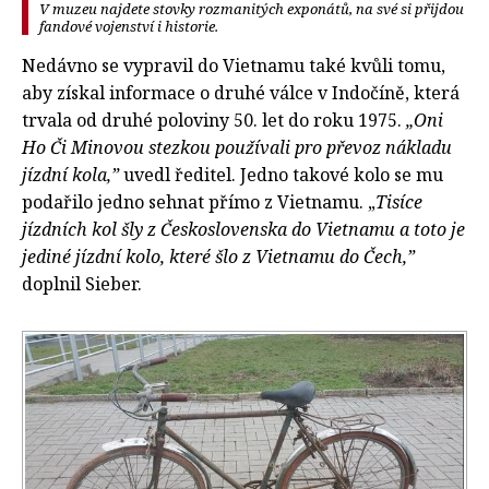
V muzeu najdete stovky rozmanitých exponátů, na své si přijdou
fandové vojenství i historie.
Nedávno se vypravil do Vietnamu také kvůli tomu,
aby získal informace o druhé válce v Indočíně, která
trvala od druhé poloviny 50. let do roku 1975.
„Oni
Ho Či Minovou stezkou používali pro převoz nákladu
jízdní kola,”
uvedl ředitel. Jedno takové kolo se mu
podařilo jedno sehnat přímo z Vietnamu. „
Tisíce
jízdních kol šly z Československa do Vietnamu a toto je
jediné jízdní kolo, které šlo z Vietnamu do Čech,”
doplnil Sieber.