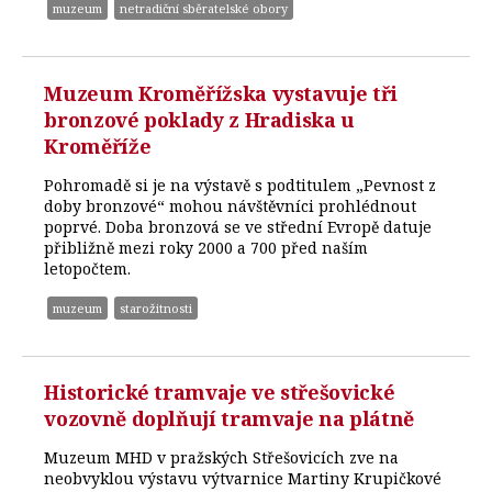
muzeum
netradiční sběratelské obory
Muzeum Kroměřížska vystavuje tři
bronzové poklady z Hradiska u
Kroměříže
Pohromadě si je na výstavě s podtitulem „Pevnost z
doby bronzové“ mohou návštěvníci prohlédnout
poprvé. Doba bronzová se ve střední Evropě datuje
přibližně mezi roky 2000 a 700 před naším
letopočtem.
muzeum
starožitnosti
Historické tramvaje ve střešovické
vozovně doplňují tramvaje na plátně
Muzeum MHD v pražských Střešovicích zve na
neobvyklou výstavu výtvarnice Martiny Krupičkové