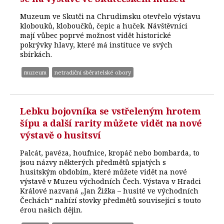
Muzeum ve Skutči na Chrudimsku otevřelo výstavu
klobouků, kloboučků, čepic a huček. Návštěvníci
mají vůbec poprvé možnost vidět historické
pokrývky hlavy, které má instituce ve svých
sbírkách.
muzeum
netradiční sběratelské obory
Lebku bojovníka se vstřeleným hrotem
šípu a další rarity můžete vidět na nové
výstavě o husitsví
Palcát, pavéza, houfnice, kropáč nebo bombarda, to
jsou názvy některých předmětů spjatých s
husitským obdobím, které můžete vidět na nové
výstavě v Muzeu východních Čech. Výstava v Hradci
Králové nazvaná „Jan Žižka – husité ve východních
Čechách“ nabízí stovky předmětů související s touto
érou našich dějin.