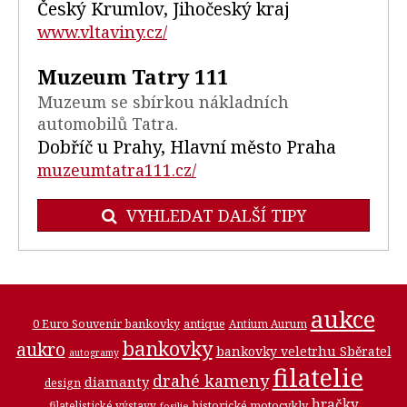
Český Krumlov, Jihočeský kraj
www.vltaviny.cz/
Muzeum Tatry 111
Muzeum se sbírkou nákladních
automobilů Tatra.
Dobříč u Prahy, Hlavní město Praha
muzeumtatra111.cz/
VYHLEDAT DALŠÍ TIPY
aukce
0 Euro Souvenir bankovky
antique
Antium Aurum
bankovky
aukro
bankovky veletrhu Sběratel
autogramy
filatelie
drahé kameny
diamanty
design
hračky
historické motocykly
filatelistické výstavy
fosilie