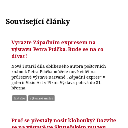
Související články
Vyrazte Západním expresem na
výstavu Petra Ptáčka. Bude se na co
dívat!
Nová i starší díla oblíbeného autora poštovních
známek Petra Ptáčka můžete nově vidět na
průřezové výstavě nazvané „Západní expres“ v
galerii Visio Art v Plzni. Výstava potrvá do 31.
března.
filatelie
výtvarné umění
Proč se přestaly nosit klobouky? Dozvíte
se na výstavě ve Skutečském muzeu