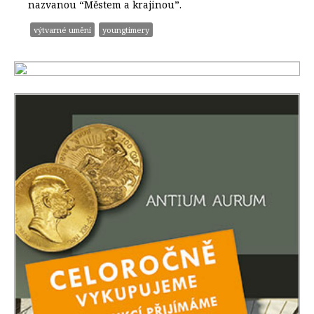
nazvanou “Městem a krajinou”.
výtvarné umění
youngtimery