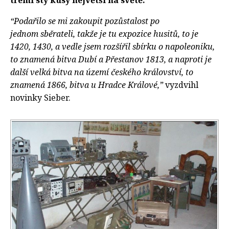
třemi sty kusy největší na světě.
“Podařilo se mi zakoupit pozůstalost po
jednom sběrateli, takže je tu expozice husitů, to je
1420, 1430, a vedle jsem rozšířil sbírku o napoleoniku,
to znamená bitva Dubí a Přestanov 1813, a naproti je
další velká bitva na území českého království, to
znamená 1866, bitva u Hradce Králové,”
vyzdvihl
novinky Sieber.