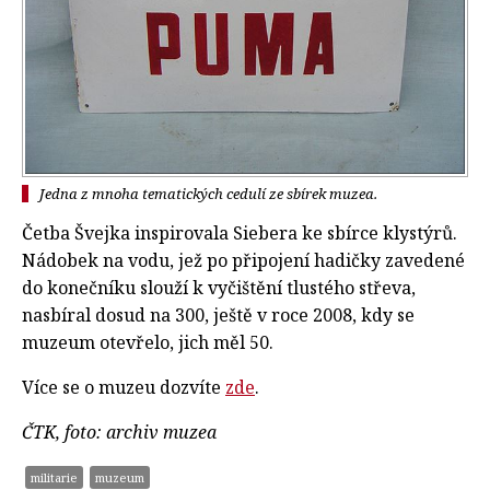
Jedna z mnoha tematických cedulí ze sbírek muzea.
Četba Švejka inspirovala Siebera ke sbírce klystýrů.
Nádobek na vodu, jež po připojení hadičky zavedené
do konečníku slouží k vyčištění tlustého střeva,
nasbíral dosud na 300, ještě v roce 2008, kdy se
muzeum otevřelo, jich měl 50.
Více se o muzeu dozvíte
zde
.
ČTK, foto: archiv muzea
militarie
muzeum