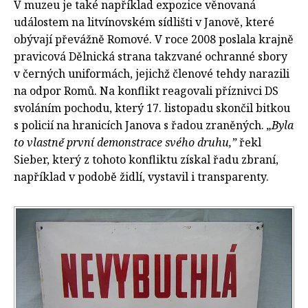
V muzeu je také například expozice věnovaná
událostem na litvínovském sídlišti v Janově, které
obývají převážně Romové. V roce 2008 poslala krajně
pravicová Dělnická strana takzvané ochranné sbory
v černých uniformách, jejichž členové tehdy narazili
na odpor Romů. Na konflikt reagovali příznivci DS
svoláním pochodu, který 17. listopadu skončil bitkou
s policií na hranicích Janova s řadou zraněných.
„Byla
to vlastně první demonstrace svého druhu,”
řekl
Sieber, který z tohoto konfliktu získal řadu zbraní,
například v podobě židlí, vystavil i transparenty.