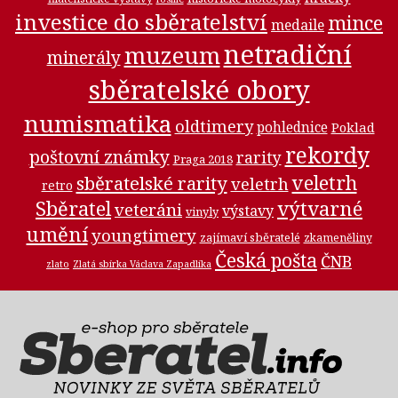
investice do sběratelství
mince
medaile
netradiční
muzeum
minerály
sběratelské obory
numismatika
oldtimery
pohlednice
Poklad
rekordy
poštovní známky
rarity
Praga 2018
veletrh
sběratelské rarity
veletrh
retro
Sběratel
výtvarné
veteráni
výstavy
vinyly
umění
youngtimery
zajímaví sběratelé
zkameněliny
Česká pošta
ČNB
zlato
Zlatá sbírka Václava Zapadlíka