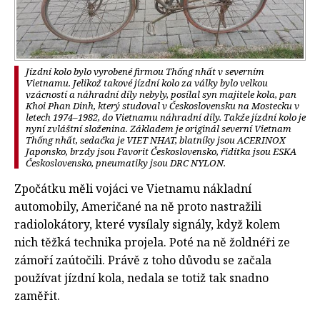
Jízdní kolo bylo vyrobené firmou Thống nhất v severním
Vietnamu. Jelikož takové jízdní kolo za války bylo velkou
vzácností a náhradní díly nebyly, posílal syn majitele kola, pan
Khoi Phan Dinh, který studoval v Československu na Mostecku v
letech 1974–1982, do Vietnamu náhradní díly. Takže jízdní kolo je
nyní zvláštní složenina. Základem je originál severní Vietnam
Thống nhất, sedačka je VIET NHAT, blatníky jsou ACERINOX
Japonsko, brzdy jsou Favorit Československo, řidítka jsou ESKA
Československo, pneumatiky jsou DRC NYLON.
Zpočátku měli vojáci ve Vietnamu nákladní
automobily, Američané na ně proto nastražili
radiolokátory, které vysílaly signály, když kolem
nich těžká technika projela. Poté na ně žoldnéři ze
zámoří zaútočili. Právě z toho důvodu se začala
používat jízdní kola, nedala se totiž tak snadno
zaměřit.