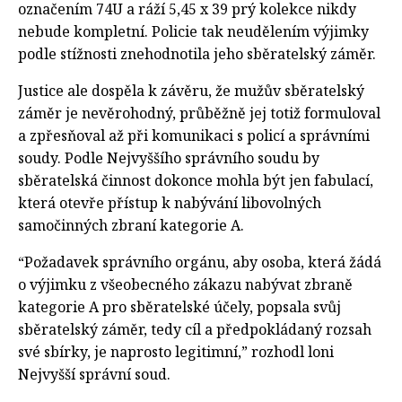
označením 74U a ráží 5,45 x 39 prý kolekce nikdy
nebude kompletní. Policie tak neudělením výjimky
podle stížnosti znehodnotila jeho sběratelský záměr.
Justice ale dospěla k závěru, že mužův sběratelský
záměr je nevěrohodný, průběžně jej totiž formuloval
a zpřesňoval až při komunikaci s policí a správními
soudy. Podle Nejvyššího správního soudu by
sběratelská činnost dokonce mohla být jen fabulací,
která otevře přístup k nabývání libovolných
samočinných zbraní kategorie A.
“Požadavek správního orgánu, aby osoba, která žádá
o výjimku z všeobecného zákazu nabývat zbraně
kategorie A pro sběratelské účely, popsala svůj
sběratelský záměr, tedy cíl a předpokládaný rozsah
své sbírky, je naprosto legitimní,” rozhodl loni
Nejvyšší správní soud.