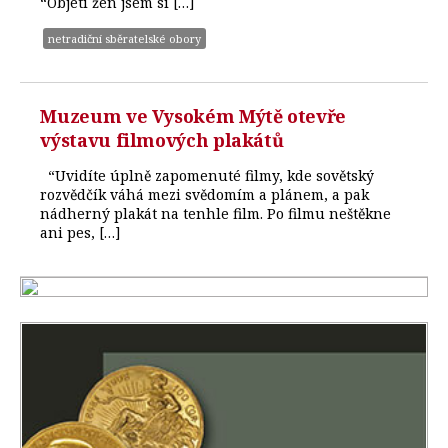
“Objetí žen jsem si […]
netradiční sběratelské obory
Muzeum ve Vysokém Mýtě otevře
výstavu filmových plakátů
“Uvidíte úplně zapomenuté filmy, kde sovětský
rozvědčík váhá mezi svědomím a plánem, a pak
nádherný plakát na tenhle film. Po filmu neštěkne
ani pes, […]