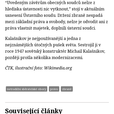
“Uvedeným závěrům obecných soudců nelze z
hlediska ústavnosti nic vytknout,” stojí v aktuálním
usnesení Ústavního soudu. Držení zbraně nespadá
mezi základní práva a svobody, nelze je odvodit ani z
práva vlastnit majetek, doplnili ústavní soudci.
Kalašnikov je nejpoužívanější a jedna z
nejznámějších útočných pušek světa. Sestrojil ji v
roce 1947 sovětský konstruktér Michail Kalašnikov,
později prošla několika modernizacemi.
ČTK, ilustrační foto: Wikimedia.org
netradiční sběratelské obory
právo
zbraně
Související články