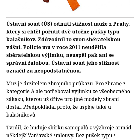
Ústavní soud (ÚS) odmítl stížnost muže z Prahy,
který si chtěl pořídit dvě útočné pušky typu
kalašnikov. Zdůvodnil to svou sběratelskou
vášní. Policie mu v roce 2011 neudělila
sběratelskou výjimku, neuspěl pak ani se
správní žalobou. Ústavní soud jeho stížnost
označil za neopodstatněnou.
Muž je držitelem zbrojního průkazu. Pro zbraně z
kategorie A ale potřeboval výjimku ze všeobecného
zákazu, kterou už dříve pro jiné modely zbraní
dostal. Předpokládal proto, že uspěje také u
kalašnikovů.
Tvrdil, že buduje sbírku samopalů z výzbroje armád
někdejší Varšavské smlouvy. Bez pušek typu s