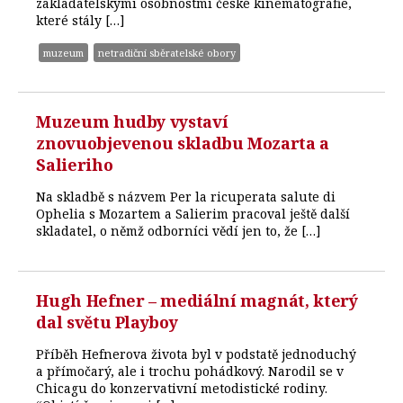
zakladatelskými osobnostmi české kinematografie,
které stály […]
muzeum
netradiční sběratelské obory
Muzeum hudby vystaví
znovuobjevenou skladbu Mozarta a
Salieriho
Na skladbě s názvem Per la ricuperata salute di
Ophelia s Mozartem a Salierim pracoval ještě další
skladatel, o němž odborníci vědí jen to, že […]
Hugh Hefner – mediální magnát, který
dal světu Playboy
Příběh Hefnerova života byl v podstatě jednoduchý
a přímočarý, ale i trochu pohádkový. Narodil se v
Chicagu do konzervativní metodistické rodiny.