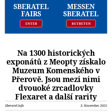
SBERATEL
MESSEN
FAIRS
SBERATEL
ENTER
BETRETEN
Na 1300 historických
exponátů z Meopty získalo
Muzeum Komenského v
Přerově. Jsou mezi nimi
dvouoké zrcadlovky
Flexaret a další rarity
Sberatel.info
3. November, 2025