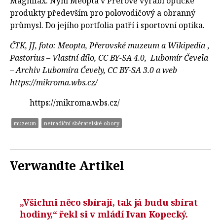
Magnifax. Nyní Meopta v Přerově vyrábí optické
produkty především pro polovodičový a obranný
průmysl. Do jejího portfolia patří i sportovní optika.
ČTK, JJ, foto: Meopta, Přerovské muzeum a Wikipedia
,
Pastorius – Vlastní dílo, CC BY-SA 4.0, Lubomír Čevela
– Archiv Lubomíra Čevely, CC BY-SA 3.0
a web
https://mikroma.wbs.cz/
https://mikroma.wbs.cz/
muzeum
netradiční sběratelské obory
Verwandte Artikel
„Všichni něco sbírají, tak já budu sbírat
hodiny,“ řekl si v mládí Ivan Kopecký.