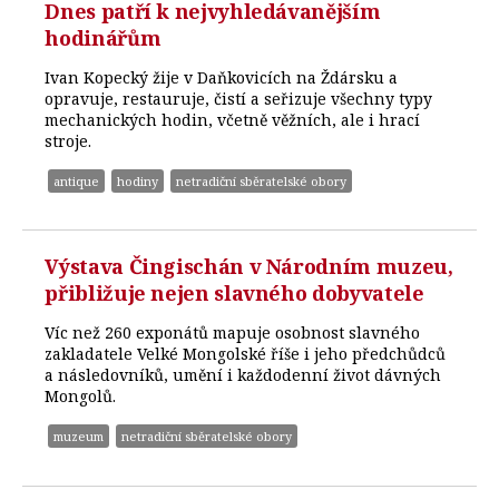
Dnes patří k nejvyhledávanějším
hodinářům
Ivan Kopecký žije v Daňkovicích na Ždársku a
opravuje, restauruje, čistí a seřizuje všechny typy
mechanických hodin, včetně věžních, ale i hrací
stroje.
antique
hodiny
netradiční sběratelské obory
Výstava Čingischán v Národním muzeu,
přibližuje nejen slavného dobyvatele
Víc než 260 exponátů mapuje osobnost slavného
zakladatele Velké Mongolské říše i jeho předchůdců
a následovníků, umění i každodenní život dávných
Mongolů.
muzeum
netradiční sběratelské obory