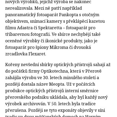
nových výrobků, jejichž výroba se nakonec
nerealizovala. Mezi ně patří například
panoramatický fotoaparát Pankopta s otočným
objektivem, snímací kamery s překlápěcí kazetou
filmu Adastra či Spektaretta – fotoaparát pro
tříbarevnou fotografii. Ve sbírce nechybějí také
oceněné výrobky či ikonické produkty, jako je
fotoaparát pro špiony Mikroma či dvouoká
zrcadlovka Flexaret.
Kořeny nevšední sbírky optických přístrojů sahají až
do počátků firmy Optikotechna, která v Přerově
zahájila výrobu ve 30. letech minulého století a
později dostala název Meopta. Už v počátcích
produkce optických přístrojů interní směrnice
přerovského podniku ukládala, aby byl každý nový
výrobek archivován. V 50. letech byla tradice
přerušena. Později se tyto exponáty objevily v síni
tradic ve dvou měšťanských domech na Horním