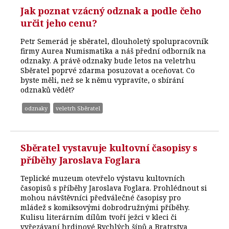
Jak poznat vzácný odznak a podle čeho
určit jeho cenu?
Petr Semerád je sběratel, dlouholetý spolupracovník
firmy Aurea Numismatika a náš přední odborník na
odznaky. A právě odznaky bude letos na veletrhu
Sběratel poprvé zdarma posuzovat a oceňovat. Co
byste měli, než se k němu vypravíte, o sbírání
odznaků vědět?
odznaky
veletrh Sběratel
Sběratel vystavuje kultovní časopisy s
příběhy Jaroslava Foglara
Teplické muzeum otevřelo výstavu kultovních
časopisů s příběhy Jaroslava Foglara. Prohlédnout si
mohou návštěvníci předválečné časopisy pro
mládež s komiksovými dobrodružnými příběhy.
Kulisu literárním dílům tvoří ježci v kleci či
vyřezávaní hrdinové Rychlých šípů a Bratrstva