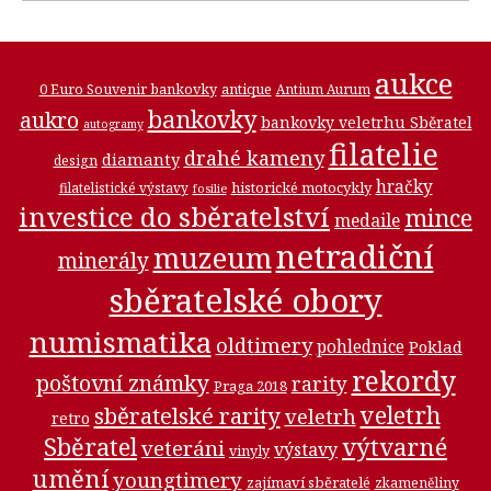
aukce
0 Euro Souvenir bankovky
antique
Antium Aurum
bankovky
aukro
bankovky veletrhu Sběratel
autogramy
filatelie
drahé kameny
diamanty
design
hračky
historické motocykly
filatelistické výstavy
fosilie
investice do sběratelství
mince
medaile
netradiční
muzeum
minerály
sběratelské obory
numismatika
oldtimery
pohlednice
Poklad
rekordy
poštovní známky
rarity
Praga 2018
veletrh
sběratelské rarity
veletrh
retro
Sběratel
výtvarné
veteráni
výstavy
vinyly
umění
youngtimery
zajímaví sběratelé
zkameněliny