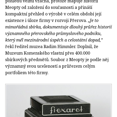
pohledu velmi vzácná, protože mapuje historii
Meopty od založení do současnosti a přináší
kompaktní přehled o výrobě v celém období její
existence i úloze firmy v rozvoji Přerova.
„Je to
mimořádná sbírka, dokumentuje dlouhý průřez historií
významného přerovského průmyslového podniku,
který měl mezinárodní úspěch a celostátní dopad,”
řekl ředitel muzea Radim Himmler. Doplnil, že
Muzeum Komenského vlastní přes 400.000
sbírkových předmětů. Soubor z Meopty je podle něj
významný svou uceleností a průřezem celým
portfoliem této firmy.