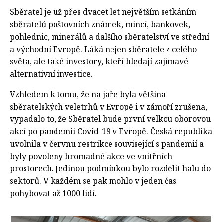
Sběratel je už přes dvacet let největším setkáním
sběratelů poštovních známek, mincí, bankovek,
pohlednic, minerálů a dalšího sběratelství ve střední
a východní Evropě. Láká nejen sběratele z celého
světa, ale také investory, kteří hledají zajímavé
alternativní investice.
Vzhledem k tomu, že na jaře byla většina
sběratelských veletrhů v Evropě i v zámoří zrušena,
vypadalo to, že Sběratel bude první velkou oborovou
akcí po pandemii Covid-19 v Evropě. Česká republika
uvolnila v červnu restrikce související s pandemií a
byly povoleny hromadné akce ve vnitřních
prostorech. Jedinou podmínkou bylo rozdělit halu do
sektorů. V každém se pak mohlo v jeden čas
pohybovat až 1000 lidí.