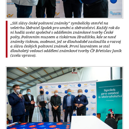
„Síň slávy české poštovní známky“ symbolicky otevřel na
veletrhu Sběratel Spolek pro umění a sběratelství. Každý rok do
ní hodlá uvést společně s oddělením známkové tvorby České
pošty, Poštovním muzeem a tiskárnou Hradištko, kde se nově
známky tisknou, osobnost, jež se dlouhodobě zasloužila o rozvoj
a slávu českých poštovní známek. První laureátem se stal
dlouholetý vedoucí oddělení známkové tvorby ČP Břetislav Janík
(zcela vpravo).