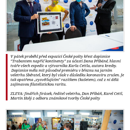
V pátek proběhl před expozicí České pošty křest dopisnice
“Trabantem napříč kontinenty” za účasti Dana Přibáně, hlavní
tváře všech expedic a výtvarníka Karla Cettla, autora kresby.
Dopisnice měla mít původně premiéru v březnu na jarním
veletrhu Sběratel, který byl však v důsledku koronaviru zrušen. Je
tak opatřena „vysvětlujícím“ razítkem (kašetem), což z ní dělá
zajímavou filatelistickou raritu.
ZLEVA: Jindřich Jirásek, ředitel veletrhu, Dan Přibáň, Karel Cettl,
Martin Holý z odboru známkové tvorby České pošty