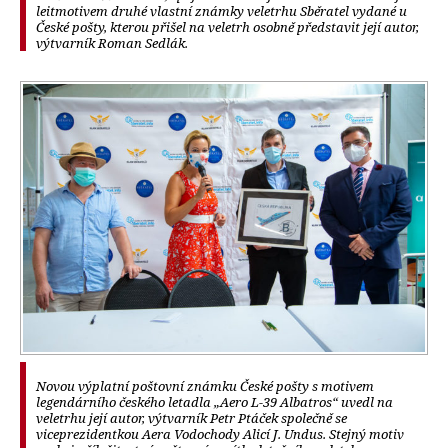
leitmotivem druhé vlastní známky veletrhu Sběratel vydané u
České pošty, kterou přišel na veletrh osobně představit její autor,
výtvarník Roman Sedlák.
Novou výplatní poštovní známku České pošty s motivem
legendárního českého letadla „Aero L-39 Albatros“ uvedl na
veletrhu její autor, výtvarník Petr Ptáček společně se
viceprezidentkou Aera Vodochody Alicí J. Undus. Stejný motiv