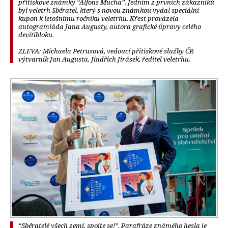
přítiskové známky “Alfons Mucha”. Jedním z prvních zákazníků
byl veletrh Sběratel, který s novou známkou vydal speciální
kupon k letošnímu ročníku veletrhu. Křest provázela
autogramiáda Jana Augusty, autora grafické úpravy celého
devítibloku.
ZLEVA: Michaela Petrusová, vedoucí přítiskové služby ČP,
výtvarník Jan Augusta, Jindřich Jirásek, ředitel veletrhu.
“Sběratelé všech zemí, spojte se!”. Parafráze známého hesla je