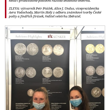
neslo i příležitostné poštovní razítko letošního veletrhu.
ZLEVA: výtvarník Petr Ptáček, Alice J. Undus, viceprezidentka
Aera Vodochody, Martin Holý z odboru známkové tvorby České
pošty a Jindřich Jirásek, ředitel veletrhu Sběratel.