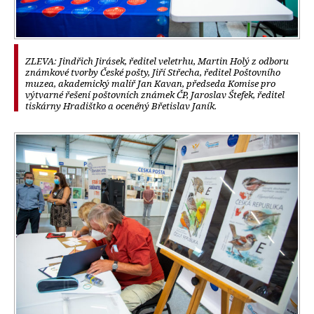
ZLEVA: Jindřich Jirásek, ředitel veletrhu, Martin Holý z odboru
známkové tvorby České pošty, Jiří Střecha, ředitel Poštovního
muzea, akademický malíř Jan Kavan, předseda Komise pro
výtvarné řešení poštovních známek ČP, Jaroslav Štefek, ředitel
tiskárny Hradištko a oceněný Břetislav Janík.