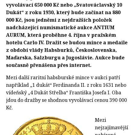
vyvolávací 650 000 Kč nebo „Svatováclavský 10
Dukát“ z roku 1930, který bude začínat na 880
000 Kč, jsou jedněmi z nejdražších položek
nadcházející numismatické aukce ANTIUM
AURUM, která proběhne 4. října v pražském
hotelu Carlo IV. Dražit se budou mince a medaile
z období vlády Habsburků, Československa,
Maďarska, Salzburgu a Jugoslávie. Aukce bude
současně přenášena přes internet.
Mezi další raritní habsburské mince v aukci patří
například „1 dukát“ Ferdinanda II. z roku 1631 nebo
vídeňský „4 Dukát Střelba“ Františka Josefa I. Oba
jdou do dražby se shodnou vyvolávací cenou 390 000
Kč.
Mezi
nejzajímavější