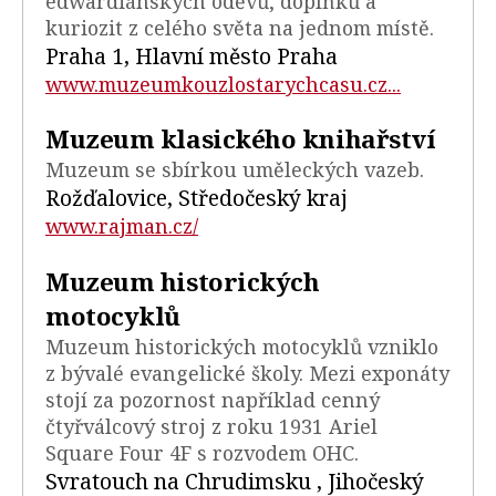
edwardiánských oděvů, doplňků a
kuriozit z celého světa na jednom místě.
Praha 1, Hlavní město Praha
www.muzeumkouzlostarychcasu.cz...
Muzeum klasického knihařství
Muzeum se sbírkou uměleckých vazeb.
Rožďalovice, Středočeský kraj
www.rajman.cz/
Muzeum historických
motocyklů
Muzeum historických motocyklů vzniklo
z bývalé evangelické školy. Mezi exponáty
stojí za pozornost například cenný
čtyřválcový stroj z roku 1931 Ariel
Square Four 4F s rozvodem OHC.
Svratouch na Chrudimsku , Jihočeský