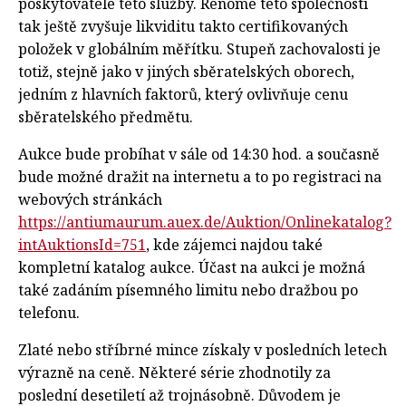
poskytovatele této služby. Renomé této společnosti
tak ještě zvyšuje likviditu takto certifikovaných
položek v globálním měřítku. Stupeň zachovalosti je
totiž, stejně jako v jiných sběratelských oborech,
jedním z hlavních faktorů, který ovlivňuje cenu
sběratelského předmětu.
Aukce bude probíhat v sále od 14:30 hod. a současně
bude možné dražit na internetu a to po registraci na
webových stránkách
https://antiumaurum.auex.de/Auktion/Onlinekatalog?
intAuktionsId=751
, kde zájemci najdou také
kompletní katalog aukce. Účast na aukci je možná
také zadáním písemného limitu nebo dražbou po
telefonu.
Zlaté nebo stříbrné mince získaly v posledních letech
výrazně na ceně. Některé série zhodnotily za
poslední desetiletí až trojnásobně. Důvodem je