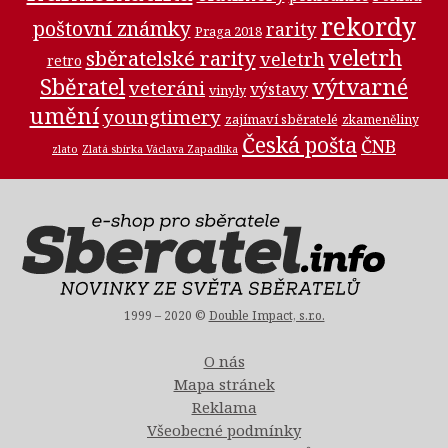
rekordy
poštovní známky
rarity
Praga 2018
veletrh
sběratelské rarity
veletrh
retro
Sběratel
výtvarné
veteráni
výstavy
vinyly
umění
youngtimery
zajímaví sběratelé
zkameněliny
Česká pošta
ČNB
zlato
Zlatá sbírka Václava Zapadlíka
1999 – 2020 ©
Double Impact, s.r.o.
O nás
Mapa stránek
Reklama
Všeobecné podmínky