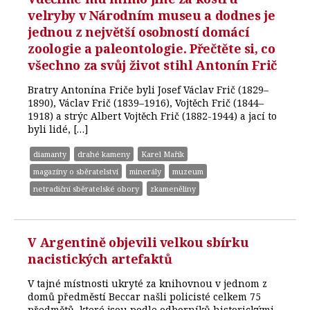
velryby v Národním museu a dodnes je
jednou z největší osobností domácí
zoologie a paleontologie. Přečtěte si, co
všechno za svůj život stihl Antonín Frič
Bratry Antonína Friče byli Josef Václav Frič (1829–
1890), Václav Frič (1839–1916), Vojtěch Frič (1844–
1918) a strýc Albert Vojtěch Frič (1882-1944) a jací to
byli lidé, […]
diamanty
drahé kameny
Karel Mařík
magazíny o sběratelství
minerály
muzeum
netradiční sběratelské obory
zkameněliny
V Argentině objevili velkou sbírku
nacistických artefaktů
V tajné místnosti ukryté za knihovnou v jednom z
domů předměstí Beccar našli policisté celkem 75
předmětů, které jsou podle odborníků historickými