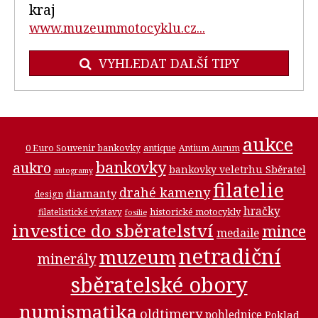
kraj
www.muzeummotocyklu.cz...
VYHLEDAT DALŠÍ TIPY
aukce
0 Euro Souvenir bankovky
antique
Antium Aurum
bankovky
aukro
bankovky veletrhu Sběratel
autogramy
filatelie
drahé kameny
diamanty
design
hračky
historické motocykly
filatelistické výstavy
fosilie
investice do sběratelství
mince
medaile
netradiční
muzeum
minerály
sběratelské obory
numismatika
oldtimery
pohlednice
Poklad