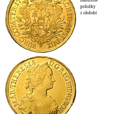
nabízené
položky
z období