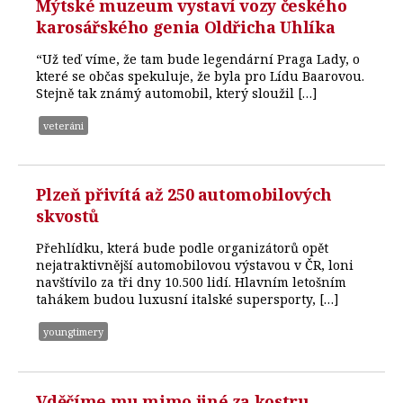
Mýtské muzeum vystaví vozy českého
karosářského genia Oldřicha Uhlíka
“Už teď víme, že tam bude legendární Praga Lady, o
které se občas spekuluje, že byla pro Lídu Baarovou.
Stejně tak známý automobil, který sloužil […]
veteráni
Plzeň přivítá až 250 automobilových
skvostů
Přehlídku, která bude podle organizátorů opět
nejatraktivnější automobilovou výstavou v ČR, loni
navštívilo za tři dny 10.500 lidí. Hlavním letošním
tahákem budou luxusní italské supersporty, […]
youngtimery
Vděčíme mu mimo jiné za kostru