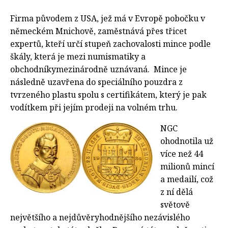
Firma původem z USA, jež má v Evropě pobočku v
německém Mnichově, zaměstnává přes třicet
expertů, kteří určí stupeň zachovalosti mince podle
škály, která je mezi numismatiky a
obchodníkymezinárodně uznávaná. Mince je
následně uzavřena do speciálního pouzdra z
tvrzeného plastu spolu s certifikátem, který je pak
vodítkem při jejím prodeji na volném trhu.
NGC
ohodnotila už
více než 44
milionů mincí
a medailí, což
z ní dělá
světově
největšího a nejdůvěryhodnějšího nezávislého