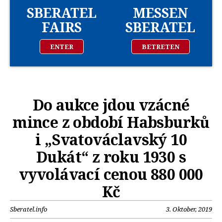
SBERATEL
MESSEN
FAIRS
SBERATEL
ENTER
BETRETEN
Do aukce jdou vzácné
mince z období Habsburků
i „Svatováclavský 10
Dukát“ z roku 1930 s
vyvolávací cenou 880 000
Kč
Sberatel.info
3. Oktober, 2019