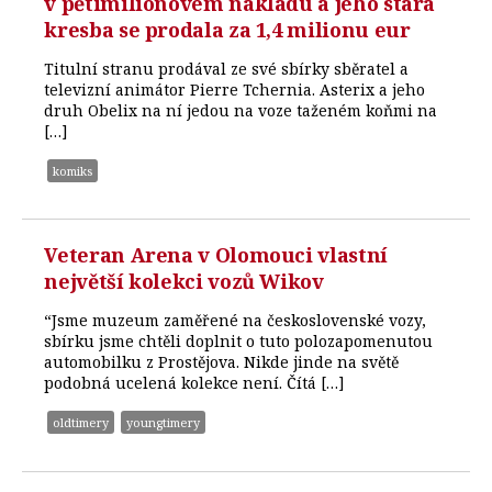
v pětimilionovém nákladu a jeho stará
kresba se prodala za 1,4 milionu eur
Titulní stranu prodával ze své sbírky sběratel a
televizní animátor Pierre Tchernia. Asterix a jeho
druh Obelix na ní jedou na voze taženém koňmi na
[…]
komiks
Veteran Arena v Olomouci vlastní
největší kolekci vozů Wikov
“Jsme muzeum zaměřené na československé vozy,
sbírku jsme chtěli doplnit o tuto polozapomenutou
automobilku z Prostějova. Nikde jinde na světě
podobná ucelená kolekce není. Čítá […]
oldtimery
youngtimery