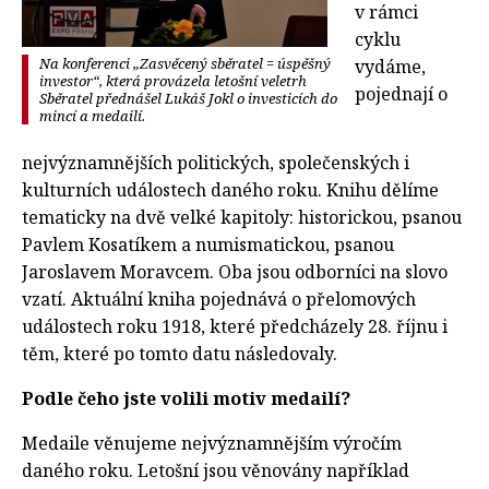
v rámci
cyklu
Na konferenci „Zasvěcený sběratel = úspěšný
vydáme,
investor“, která provázela letošní veletrh
pojednají o
Sběratel přednášel Lukáš Jokl o investicích do
mincí a medailí.
nejvýznamnějších politických, společenských i
kulturních událostech daného roku. Knihu dělíme
tematicky na dvě velké kapitoly: historickou, psanou
Pavlem Kosatíkem a numismatickou, psanou
Jaroslavem Moravcem. Oba jsou odborníci na slovo
vzatí. Aktuální kniha pojednává o přelomových
událostech roku 1918, které předcházely 28. říjnu i
těm, které po tomto datu následovaly.
Podle čeho jste volili motiv medailí?
Medaile věnujeme nejvýznamnějším výročím
daného roku. Letošní jsou věnovány například