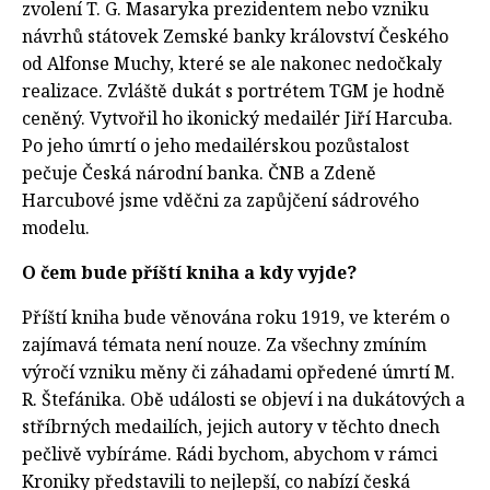
zvolení T. G. Masaryka prezidentem nebo vzniku
návrhů státovek Zemské banky království Českého
od Alfonse Muchy, které se ale nakonec nedočkaly
realizace. Zvláště dukát s portrétem TGM je hodně
ceněný. Vytvořil ho ikonický medailér Jiří Harcuba.
Po jeho úmrtí o jeho medailérskou pozůstalost
pečuje Česká národní banka. ČNB a Zdeně
Harcubové jsme vděčni za zapůjčení sádrového
modelu.
O čem bude příští kniha a kdy vyjde?
Příští kniha bude věnována roku 1919, ve kterém o
zajímavá témata není nouze. Za všechny zmíním
výročí vzniku měny či záhadami opředené úmrtí M.
R. Štefánika. Obě události se objeví i na dukátových a
stříbrných medailích, jejich autory v těchto dnech
pečlivě vybíráme. Rádi bychom, abychom v rámci
Kroniky představili to nejlepší, co nabízí česká