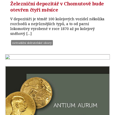
Železniční depozitář v Chomutově bude
otevřen čtyři měsíce
V depozitáři je téměř 100 kolejových vozidel několika
rozchodů a nejrůznějších typů, a to od parní
lokomotivy vyrobené v roce 1870 až po kolejový
sněhový […]
netradiční sběratelské obory