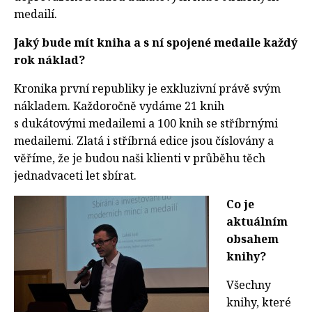
medailí.
Jaký bude mít kniha a s ní spojené medaile každý
rok náklad?
Kronika první republiky je exkluzivní právě svým
nákladem. Každoročně vydáme 21 knih
s dukátovými medailemi a 100 knih se stříbrnými
medailemi. Zlatá i stříbrná edice jsou číslovány a
věříme, že je budou naši klienti v průběhu těch
jednadvaceti let sbírat.
Co je
aktuálním
obsahem
knihy?
Všechny
knihy, které