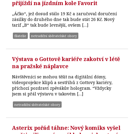
přijíždí na jízdním kole Favorit
„Áčko“, jež dosud stálo 19 Kč a zaručoval doručení
zásilky do druhého dne tak bude stát 26 Kč. Nový
tarif „B“ tak bude levnější, ovšem […]
filatelie
netradiční sběratelské obory
Výstava o Gottově kariéře zakotví v létě
na pražské náplavce
Návštěvníci se mohou těšit na digitální dómy,
videoprojekce klipů a sestřihů z Gottovy kariéry,
příchozí pozdraví zpěvákův hologram. “Vždycky
jsem si přál výstavu v takovém […]
netradiční sběratelské obory
Asterix pořád táhne: Nový komiks vyšel