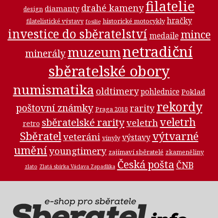
filatelie
drahé kameny
diamanty
design
hračky
historické motocykly
filatelistické výstavy
fosilie
investice do sběratelství
mince
medaile
netradiční
muzeum
minerály
sběratelské obory
numismatika
oldtimery
pohlednice
Poklad
rekordy
poštovní známky
rarity
Praga 2018
veletrh
sběratelské rarity
veletrh
retro
Sběratel
výtvarné
veteráni
výstavy
vinyly
umění
youngtimery
zajímaví sběratelé
zkameněliny
Česká pošta
ČNB
zlato
Zlatá sbírka Václava Zapadlíka