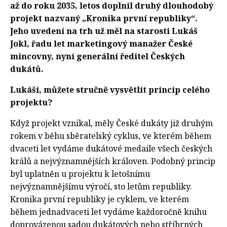
až do roku 2035, letos doplnil druhý dlouhodobý
projekt nazvaný „Kronika první republiky“.
Jeho uvedení na trh už měl na starosti Lukáš
Jokl, řadu let marketingový manažer České
mincovny, nyní generální ředitel Českých
dukátů.
Lukáši, můžete stručně vysvětlit princip celého
projektu?
Když projekt vznikal, měly České dukáty již druhým
rokem v běhu sběratelský cyklus, ve kterém během
dvaceti let vydáme dukátové medaile všech českých
králů a nejvýznamnějších královen. Podobný princip
byl uplatněn u projektu k letošnímu
nejvýznamnějšímu výročí, sto letům republiky.
Kronika první republiky je cyklem, ve kterém
během jednadvaceti let vydáme každoročně knihu
doprovázenou sadou dukátových nebo stříbrných