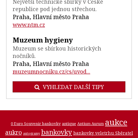
Největší technické sbírky v České
republice pod jednou střechou.
Praha, Hlavní město Praha
www.ntm.cz
Muzeum hygieny
Muzeum se sbírkou historických
nočníků.
Praha, Hlavní město Praha
muzeumnocniku.cz/cs/uvod...
VYHLEDAT DALŠÍ TIPY
aukce
0 Euro Souvenir bankovky
antique
Antium Aurum
bankovky
aukro
bankovky veletrhu Sběratel
autogramy