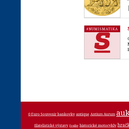
#NUMISMATIKA
auk
0 Euro Souvenir bankovky
antique
Antium Aurum
hrač
historické motocykly
filatelistické výstavy
fosilie