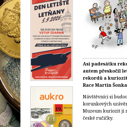
Asi padesátku rek
autem přeskočil le
rekordů a kuriozit.
Race Martin Šonka,
Návštěvníci si budo
korunkových uzávěrů
Muzeum kuriozit ji z
české ručičky.