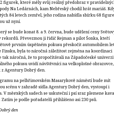
 22 figurek, které měly svůj reálný předobraz v pravidelný
spody Na Ledárnách, kam Nebřeský chodil hrát mariáš. Kd
tých 84 letech zemřel, jeho rodina nabídla sbírku 68 figur
ou už nyní.
který se bude konat 8. a 9. června, bude udělení ceny Světov
 rekordů. Převezmou ji řidič Rejman a pilot Šonka, kteří
větově prvním úspěšném pokusu přeskočit automobilem let
 ve Finsku, byla to náročná záležitost zejména na koordinaci
e tak náročná, že to propočítávali na Západočeské univerzi
eálného pokusu uvidí návštěvníci na velkoplošné obrazovce,
 z Agentury Dobrý den.
ogramu na pelhřimovském Masarykově náměstí bude mít
ovou scénu v zahradě sídla Agentury Dobrý den, vystoupí i
a. V městských sadech se uskuteční i psí sraz plemene kava
. Zatím je podle pořadatelů přihlášeno asi 230 psů.
 Dobrý den