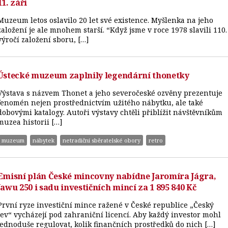
11. září
Muzeum letos oslavilo 20 let své existence. Myšlenka na jeho
založení je ale mnohem starší. “Když jsme v roce 1978 slavili 110.
výročí založení sboru, […]
Ústecké muzeum zaplnily legendární thonetky
Výstava s názvem Thonet a jeho severočeské ozvěny prezentuje
fenomén nejen prostřednictvím užitého nábytku, ale také
dobovými katalogy. Autoři výstavy chtěli přiblížit návštěvníkům
muzea historii […]
muzeum
nábytek
netradiční sběratelské obory
retro
Emisní plán České mincovny nabídne Jaromíra Jágra,
Jawu 250 i sadu investičních mincí za 1 895 840 Kč
První ryze investiční mince ražené v České republice „Český
lev“ vycházejí pod zahraniční licencí. Aby každý investor mohl
jednoduše regulovat, kolik finančních prostředků do nich […]