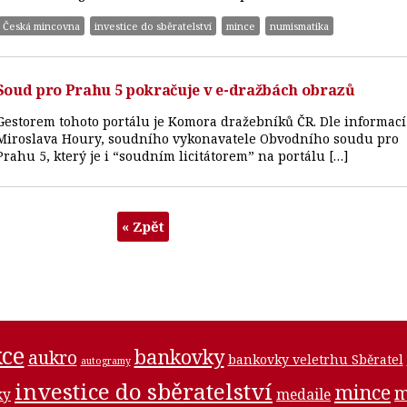
Česká mincovna
investice do sběratelství
mince
numismatika
Soud pro Prahu 5 pokračuje v e-dražbách obrazů
Gestorem tohoto portálu je Komora dražebníků ČR. Dle informací
Miroslava Houry, soudního vykonavatele Obvodního soudu pro
Prahu 5, který je i “soudním licitátorem” na portálu […]
« Zpět
ce
bankovky
aukro
bankovky veletrhu Sběratel
autogramy
investice do sběratelství
mince
m
medaile
ky