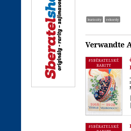
kuriozity
rekordy
Verwandte A
#SBĚRATELSKÉ
RARITY
#SBĚRATELSKÉ