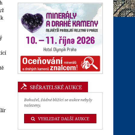
ch
yž
ek
ý
ící
tě
SBĚRATELSKÉ AUKCE
Bohužel, žádné blížící se aukce nebyly
nalezeny.
lír
VYHLEDAT DALŠÍ AUKCE