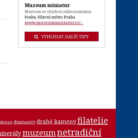
Muzeum miniatur
Muzeum se sbírkou mikrominiatur.
Praha, Hlavní město Praha
www.muzeumminiatur.cz/...
VYHLEDAT DALŠÍ TIPY
filatelie
drahé kameny
diamanty
design
netradiční
muzeum
inerály