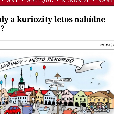
•
ART
•
ANTIQUE
•
REKORDY
•
RARI
dy a kuriozity letos nabídne
v?
29. Mai, 