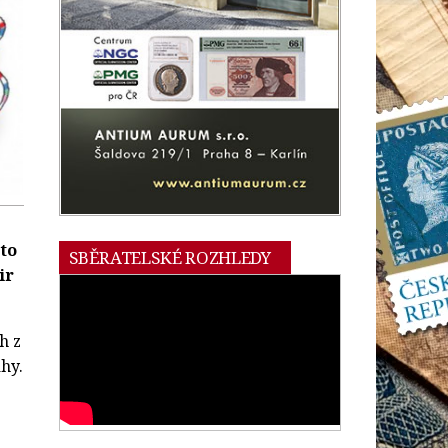
sto
SBĚRATELSKÉ ROZHLEDY
ir
h z
hy.