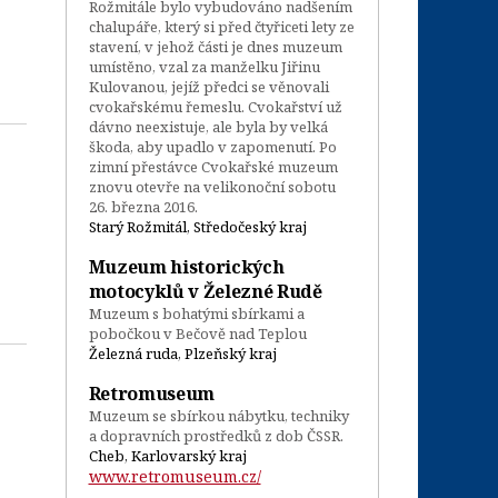
Rožmitále bylo vybudováno nadšením
chalupáře, který si před čtyřiceti lety ze
stavení, v jehož části je dnes muzeum
umístěno, vzal za manželku Jiřinu
Kulovanou, jejíž předci se věnovali
cvokařskému řemeslu. Cvokařství už
dávno neexistuje, ale byla by velká
škoda, aby upadlo v zapomenutí. Po
zimní přestávce Cvokařské muzeum
znovu otevře na velikonoční sobotu
26. března 2016.
Starý Rožmitál, Středočeský kraj
Muzeum historických
motocyklů v Železné Rudě
Muzeum s bohatými sbírkami a
pobočkou v Bečově nad Teplou
Železná ruda, Plzeňský kraj
Retromuseum
Muzeum se sbírkou nábytku, techniky
a dopravních prostředků z dob ČSSR.
Cheb, Karlovarský kraj
www.retromuseum.cz/