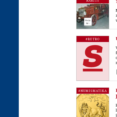
RARITY
#RETRO
#NUMISMATIKA