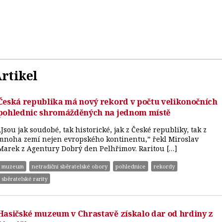
rtikel
Česká republika má nový rekord v počtu velikonočních
pohlednic shromážděných na jednom místě
„Jsou jak soudobé, tak historické, jak z České republiky, tak z
mnoha zemí nejen evropského kontinentu,” řekl Miroslav
Marek z Agentury Dobrý den Pelhřimov. Raritou […]
muzeum
netradiční sběratelské obory
pohlednice
rekordy
sběratelské rarity
Hasičské muzeum v Chrastavě získalo dar od hrdiny z