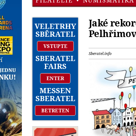
FILATELIE
•
NUMISMATIKA
Jaké rekor
VELETRHY
Pelhřimo
SBĚRATEL
VSTUPTE
Sberatel.info
SBERATEL
FAIRS
ENTER
MESSEN
SBERATEL
BETRETEN