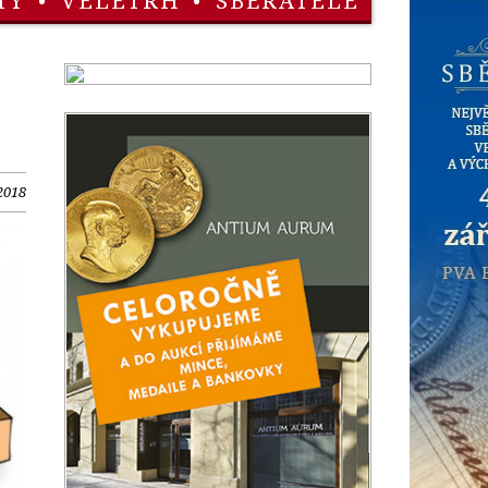
TY
•
VELETRH
•
SBĚRATELÉ
2018