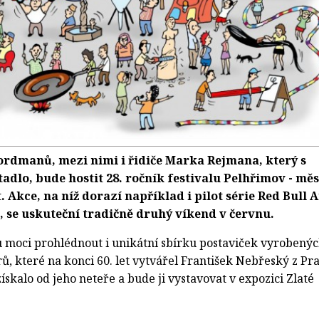
ordmanů, mezi nimi i řidiče Marka Rejmana, který s
tadlo, bude hostit 28. ročník festivalu Pelhřimov - mě
 Akce, na níž dorazí například i pilot série Red Bull A
 se uskuteční tradičně druhý víkend v červnu.
u moci prohlédnout i unikátní sbírku postaviček vyrobenýc
, které na konci 60. let vytvářel František Nebřeský z Pra
ískalo od jeho neteře a bude ji vystavovat v expozici Zlaté