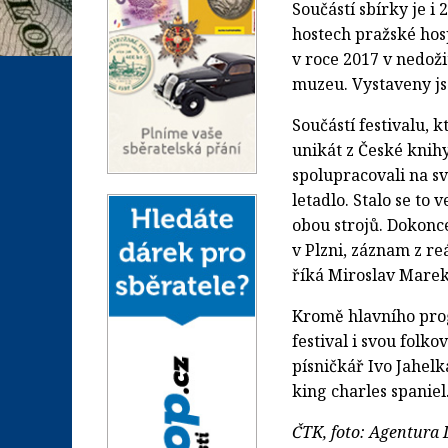
Součástí sbírky je i
hostech pražské ho
v roce 2017 v nedoži
muzeu. Vystaveny js
Součástí festivalu, 
unikát z České knihy
spolupracovali na s
letadlo. Stalo se to
obou strojů. Dokonc
v Plzni, záznam z r
říká Miroslav Marek
Kromě hlavního pr
festival i svou folk
písničkář Ivo Jahelk
king charles spaniel
ČTK, foto: Agentura