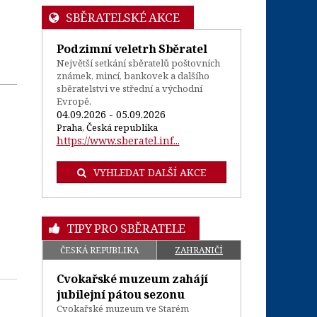
SBĚRATELSKÉ AKCE
Podzimní veletrh Sběratel
Největší setkání sběratelů poštovních
známek, mincí, bankovek a dalšího
sběratelstvi ve střední a východní
Evropě.
04.09.2026 - 05.09.2026
Praha, Česká republika
https://www.sberatel.inf...
VYHLEDAT DALŠÍ AKCE
TIPY PRO SBĚRATELE
ČESKÁ REPUBLIKA
ZAHRANIČÍ
Cvokařské muzeum zahájí
jubilejní pátou sezonu
Cvokařské muzeum ve Starém