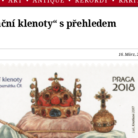
•
ART
•
ANTIQUE
•
REKORDY
•
RARI
ční klenoty“ s přehledem
16. März, 