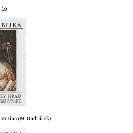
 10
 Kateřina (M. Ondráček)