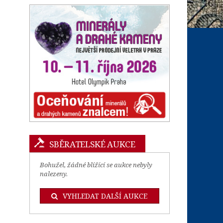
SBĚRATELSKÉ AUKCE
Bohužel, žádné blížící se aukce nebyly
nalezeny.
VYHLEDAT DALŠÍ AUKCE