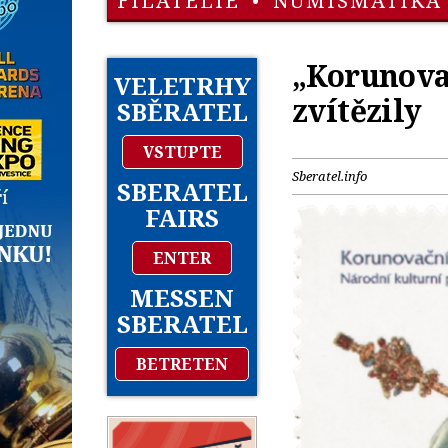
FILATELIE
•
NUMISMATIKA
„Korunova
VELETRHY
zvítězily
SBĚRATEL
VSTUPTE
Sberatel.info
SBERATEL
FAIRS
ENTER
MESSEN
SBERATEL
BETRETEN