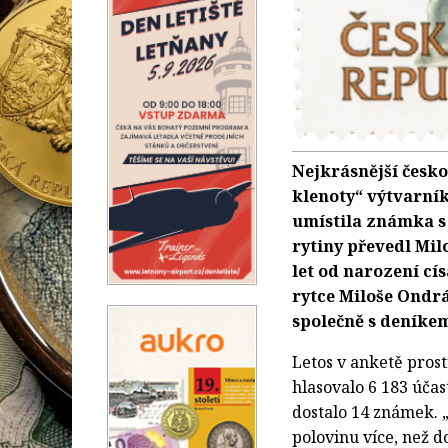
Nejkrásnější česk
klenoty“ výtvarní
umístila známka s
rytiny převedl Mil
let od narození cí
rytce Miloše Ondrá
společně s deníke
Letos v anketě pros
hlasovalo 6 183 účast
dostalo 14 známek. „
polovinu více, než 