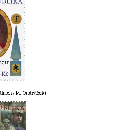
 Ulrich / M. Ondráček)