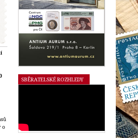
í
0
SBĚRATELSKÉ ROZHLEDY
asů
ř o