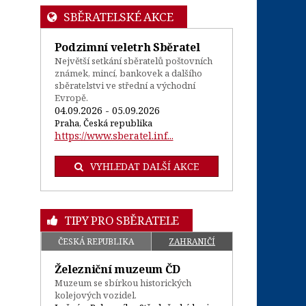
SBĚRATELSKÉ AKCE
Podzimní veletrh Sběratel
Největší setkání sběratelů poštovních
známek, mincí, bankovek a dalšího
sběratelstvi ve střední a východní
Evropě.
04.09.2026 - 05.09.2026
Praha, Česká republika
https://www.sberatel.inf...
VYHLEDAT DALŠÍ AKCE
TIPY PRO SBĚRATELE
ČESKÁ REPUBLIKA
ZAHRANIČÍ
Železniční muzeum ČD
Muzeum se sbírkou historických
kolejových vozidel.