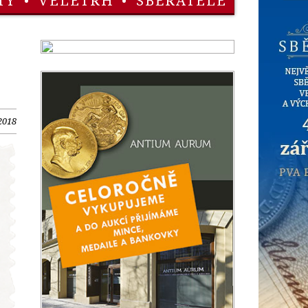
TY
•
VELETRH
•
SBĚRATELÉ
2018