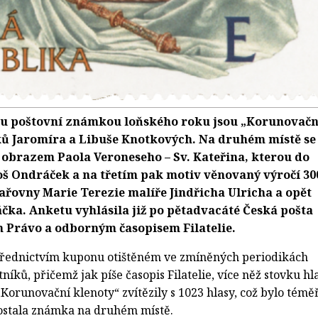
ou poštovní známkou loňského roku jsou „Korunovačn
ků Jaromíra a Libuše Knotkových. Na druhém místě se
 obrazem Paola Veroneseho – Sv. Kateřina, kterou do
oš Ondráček a na třetím pak motiv věnovaný výročí 30
sařovny Marie Terezie malíře Jindřicha Ulricha a opět
čka. Anketu vyhlásila již po pětadvacáté Česká pošta
m Právo a odborným časopisem Filatelie.
třednictvím kuponu otištěném ve zmíněných periodikách
níků, přičemž jak píše časopis Filatelie, více něž stovku hl
Korunovační klenoty“ zvítězily s 1023 hlasy, což bylo témě
dostala známka na druhém místě.