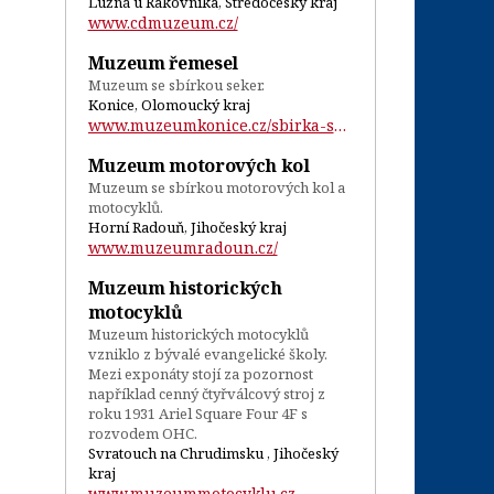
Lužná u Rakovníka, Středočeský kraj
www.cdmuzeum.cz/
Muzeum řemesel
Muzeum se sbírkou seker.
Konice, Olomoucký kraj
www.muzeumkonice.cz/sbirka-seker...
Muzeum motorových kol
Muzeum se sbírkou motorových kol a
motocyklů.
Horní Radouň, Jihočeský kraj
www.muzeumradoun.cz/
Muzeum historických
motocyklů
Muzeum historických motocyklů
vzniklo z bývalé evangelické školy.
Mezi exponáty stojí za pozornost
například cenný čtyřválcový stroj z
roku 1931 Ariel Square Four 4F s
rozvodem OHC.
Svratouch na Chrudimsku , Jihočeský
kraj
www.muzeummotocyklu.cz...