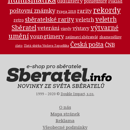
oldtimery
pohlednice
Poklad
rekordy
poštovní známky
rarity
Praga 2018
veletrh
sběratelské rarity
veletrh
retro
Sběratel
výtvarné
veteráni
výstavy
vinyly
umění
youngtimery
zajímaví sběratelé
zkameněliny
Česká pošta
ČNB
zlato
Zlatá sbírka Václava Zapadlíka
1999 – 2020 ©
Double Impact, s.r.o.
O nás
Mapa stránek
Reklama
Všeobecné podmínky