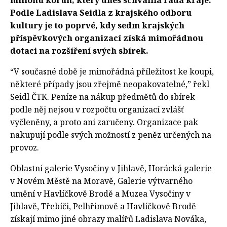
milionu korun, který dnes schválila rada kraje.
Podle Ladislava Seidla z krajského odboru
kultury je to poprvé, kdy sedm krajských
příspěvkových organizací získá mimořádnou
dotaci na rozšíření svých sbírek.
“V současné době je mimořádná příležitost ke koupi,
některé případy jsou zřejmě neopakovatelné,” řekl
Seidl ČTK. Peníze na nákup předmětů do sbírek
podle něj nejsou v rozpočtu organizací zvlášť
vyčleněny, a proto ani zaručeny. Organizace pak
nakupují podle svých možností z peněz určených na
provoz.
Oblastní galerie Vysočiny v Jihlavě, Horácká galerie
v Novém Městě na Moravě, Galerie výtvarného
umění v Havlíčkově Brodě a Muzea Vysočiny v
Jihlavě, Třebíči, Pelhřimově a Havlíčkově Brodě
získají mimo jiné obrazy malířů Ladislava Nováka,