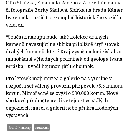
Otto Stritzka, Emanuela Raného a Aloise Pitrmanna
či fotografie Zorky Sádlové. Sbírka na hradu Kámen
by se měla rozšířit o exemplář historického vozidla
velorex.
“Součástí nákupu bude také kolekce drahých
kamenů navazující na sbírku přibližně čtyř stovek
drahých kamenů, které Kraj Vysočina loni získal za
mimořádně výhodných podmínek od geologa Ivana
Mrázka,” uvedl hejtman Jiří Běhounek.
Pro letošek mají muzea a galerie na Vysočině v
rozpočtu schválený provozní příspěvek 76,5 milionu
korun. Mimořádně se zvýši o 990.000 korun. Nové
sbírkové předměty uvidí veřejnost ve stálých
expozicích muzeí a galerií nebo při krátkodobých
výstavách.
drahé kameny
muzeum