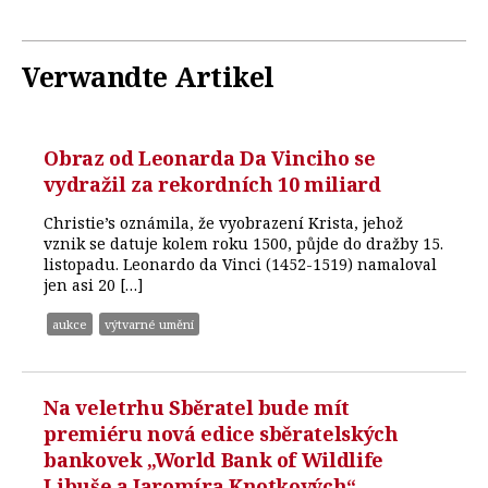
Verwandte Artikel
Obraz od Leonarda Da Vinciho se
vydražil za rekordních 10 miliard
Christie’s oznámila, že vyobrazení Krista, jehož
vznik se datuje kolem roku 1500, půjde do dražby 15.
listopadu. Leonardo da Vinci (1452-1519) namaloval
jen asi 20 […]
aukce
výtvarné umění
Na veletrhu Sběratel bude mít
premiéru nová edice sběratelských
bankovek „World Bank of Wildlife
Libuše a Jaromíra Knotkových“