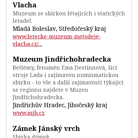
Vlacha
Muzeum se sbírkou létajících i statických
letadel.
Mladá Boleslav, Středočeský kraj
www.letecke-muzeum-metodeje-
vlacha.cz/...
Muzeum Jindřichohradecka
Betlémy, fenomén Ema Destinnová, šicí
stroje Lada i zajímavou numismatickou
sbírku - to vše a další zajímavosti týkající
se regionu najdete v Muzeu
Jindřichohradecka.
Jindřichův Hradec, Jihočeský kraj
www.mjh.cz
Zámek Jánský vrch
Sbírka dýmek