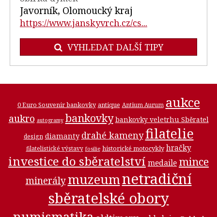
Javorník, Olomoucký kraj
https://www.janskyvrch.cz/cs...
VYHLEDAT DALŠÍ TIPY
aukce
0 Euro Souvenir bankovky
antique
Antium Aurum
bankovky
aukro
bankovky veletrhu Sběratel
autogramy
filatelie
drahé kameny
diamanty
design
hračky
historické motocykly
filatelistické výstavy
fosilie
investice do sběratelství
mince
medaile
netradiční
muzeum
minerály
sběratelské obory
numismatika