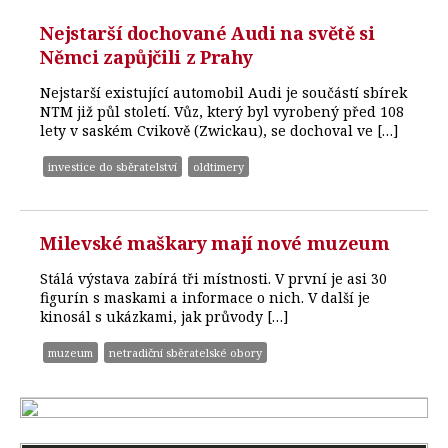
Nejstarší dochované Audi na světě si
Němci zapůjčili z Prahy
Nejstarší existující automobil Audi je součástí sbírek
NTM již půl století. Vůz, který byl vyrobený před 108
lety v saském Cvikově (Zwickau), se dochoval ve […]
investice do sběratelství
oldtimery
Milevské maškary mají nové muzeum
Stálá výstava zabírá tři místnosti. V první je asi 30
figurín s maskami a informace o nich. V další je
kinosál s ukázkami, jak průvody […]
muzeum
netradiční sběratelské obory