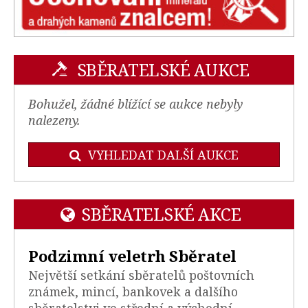
SBĚRATELSKÉ AUKCE
Bohužel, žádné blížící se aukce nebyly
nalezeny.
VYHLEDAT DALŠÍ AUKCE
SBĚRATELSKÉ AKCE
Podzimní veletrh Sběratel
Největší setkání sběratelů poštovních
známek, mincí, bankovek a dalšího
sběratelstvi ve střední a východní