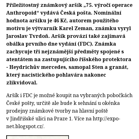
Příležitostný známkový aršík „75. výročí operace
Anthropoid“ vydává Česká pošta. Nominální
hodnota aršíku je 46 Kč, autorem použitého
motivu je výtvarník Karel Zeman, známku vyryl
Jaroslav Tvrdoň. Aršík provází také zajímavá
obálka prvního dne vydání (FDC). Známka
zachycuje tři nejznámější předměty spojené s
atentátem na zastupujícího říšského protektora
- Heydrichův mercedes, samopal Sten a granát,
který nacistického pohlavára nakonec
zlikvidoval.
Aršík i FDC je možné koupit na vybraných pobočkách
České pošty, určitě ale bude k sehnání u okénka
prodejny známkové tvorby na hlavní poště
v Jindřišské ulici na Praze 1. Více na http://expo-
net.blogspot.cz/.