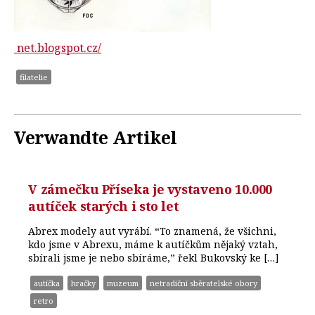
net.blogspot.cz/
filatelie
Verwandte Artikel
V zámečku Příseka je vystaveno 10.000
autíček starých i sto let
Abrex modely aut vyrábí. “To znamená, že všichni,
kdo jsme v Abrexu, máme k autíčkům nějaký vztah,
sbírali jsme je nebo sbíráme,” řekl Bukovský ke […]
autíčka
hračky
muzeum
netradiční sběratelské obory
retro