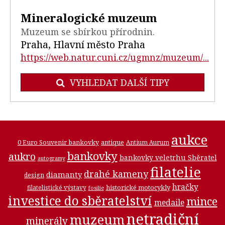
Mineralogické muzeum
Muzeum se sbírkou přírodnin.
Praha, Hlavní město Praha
https://web.natur.cuni.cz/ugmnz/muzeum/...
VYHLEDAT DALŠÍ TIPY
aukce
0 Euro Souvenir bankovky
antique
Antium Aurum
bankovky
aukro
bankovky veletrhu Sběratel
autogramy
filatelie
drahé kameny
diamanty
design
hračky
historické motocykly
filatelistické výstavy
fosilie
investice do sběratelství
mince
medaile
netradiční
muzeum
minerály