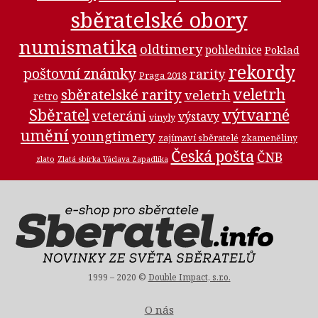
sběratelské obory
numismatika
oldtimery
pohlednice
Poklad
rekordy
poštovní známky
rarity
Praga 2018
veletrh
sběratelské rarity
veletrh
retro
Sběratel
výtvarné
veteráni
výstavy
vinyly
umění
youngtimery
zajímaví sběratelé
zkameněliny
Česká pošta
ČNB
zlato
Zlatá sbírka Václava Zapadlíka
1999 – 2020 ©
Double Impact, s.r.o.
O nás