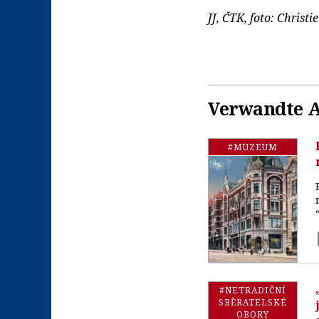
JJ, ČTK, foto: Christi
Verwandte A
#MUZEUM
#NETRADIČNÍ
SBĚRATELSKÉ
OBORY