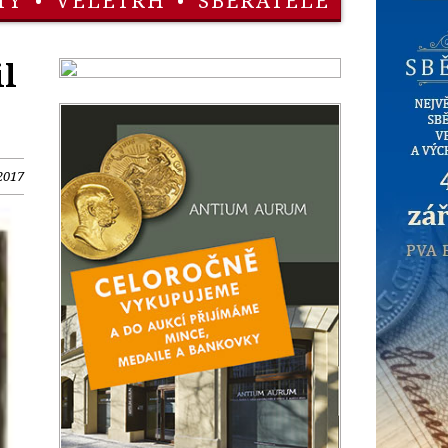
TY
•
VELETRH
•
SBĚRATELÉ
il
2017