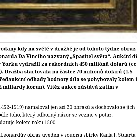
odaný kdy na světě v dražbě je od tohoto týdne obraz
eonarda Da Vinciho nazvaný „Spasitel světa“. Aukční 
ew Yorku vydražil za rekordních 450 miliónů dolarů (cc
). Dražba startovala na částce 70 miliónů dolarů (1,5
předaukční odhady hodnoty díla se pohybovaly kolem 
2 miliardy korun). Vítěz aukce zůstává zatím v
452-1519) namaloval jen asi 20 obrazů a dochovalo se jich
odle toho, který odborný názor se vezme v potaz.
 datuje kolem roku 1500.
Leonardův obraz uveden v soupisu sbírky Karla I. Stuarta