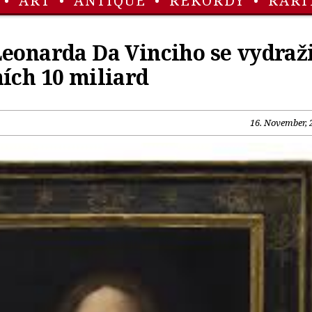
•
ART
•
ANTIQUE
•
REKORDY
•
RARI
eonarda Da Vinciho se vydraž
ích 10 miliard
16. November, 