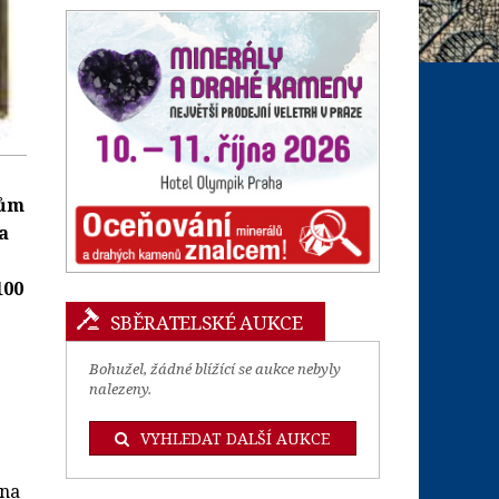
dům
a
100
SBĚRATELSKÉ AUKCE
Bohužel, žádné blížící se aukce nebyly
nalezeny.
VYHLEDAT DALŠÍ AUKCE
 na