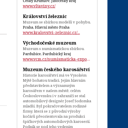
Český Krumlov, Jihočeský kraj
www.vltaviny.cz/
Království železnic
Muzeum se sbírkou modelů v pohybu.
Praha, Hlavní město Praha
www.kralovstvi-zeleznic.cz/...
Východočeské muzeum
Muzeum s numismatickou sbírkou.
Pardubice, Pardubický kraj
www.vcm.cz/numismaticka-expozice-a-kabin...
Muzeum českého karosářství
Historie karosářství má ve Vysokém
Mýtě bohatou tradici. Jejím hlavním
představitelem a významným
karosářem v našem městě, celém
Československu i v zahraničí se stal
automobilový designér Josef Sodomka
mladší. Byl pokračovatelem rodinné
firmy, která se z původní výroby
kočárů přeorientovala na produkci
špičkových automobilových karoserií.
Podnik se pod jeho vedením