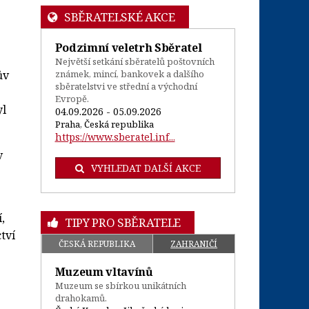
SBĚRATELSKÉ AKCE
Podzimní veletrh Sběratel
Největší setkání sběratelů poštovních
známek, mincí, bankovek a dalšího
ův
sběratelstvi ve střední a východní
Evropě.
yl
04.09.2026 - 05.09.2026
Praha, Česká republika
https://www.sberatel.inf...
v
VYHLEDAT DALŠÍ AKCE
,
TIPY PRO SBĚRATELE
tví
ČESKÁ REPUBLIKA
ZAHRANIČÍ
Muzeum vltavínů
Muzeum se sbírkou unikátních
drahokamů.