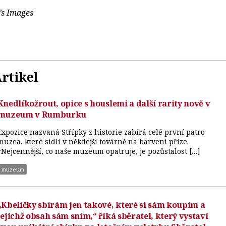
e’s Images
rtikel
Knedlíkožrout, opice s houslemi a další rarity nově v
muzeum v Rumburku
Expozice nazvaná Střípky z historie zabírá celé první patro
muzea, které sídlí v někdejší továrně na barvení příze.
“Nejcennější, co naše muzeum opatruje, je pozůstalost […]
muzeum
„Kbelíčky sbírám jen takové, které si sám koupím a
jejichž obsah sám sním,“ říká sběratel, který vystaví