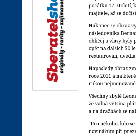
počátku 17. století,
majitele, až se doči
Nakonec se obraz vyn
následovníka Bernard
obličej a vlasy byly
opět na dalších 50 le
restaurován, uvedla
Naposledy obraz změn
roce 2011 a na které
rukou nejmenovanéh
Všechny zbylé Leona
že valná většina plá
a na dražbách se nab
“Pro někoho, kdo se 
novinářům při prezen