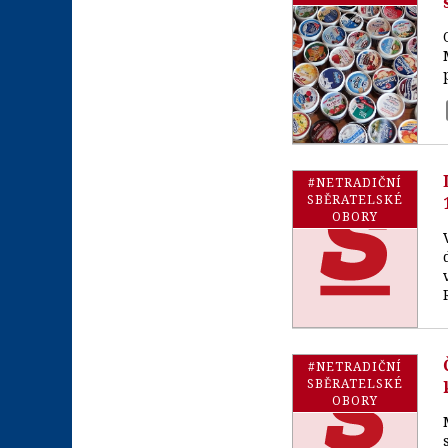
#NETRADIČNÍ
SBĚRATELSKÉ
OBORY
#NETRADIČNÍ
SBĚRATELSKÉ
OBORY