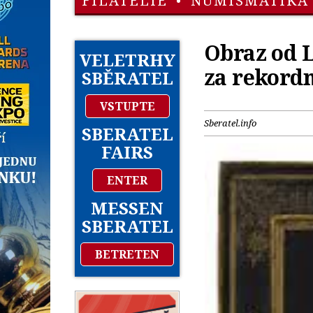
FILATELIE
•
NUMISMATIKA
Obraz od L
VELETRHY
za rekordn
SBĚRATEL
VSTUPTE
Sberatel.info
SBERATEL
FAIRS
ENTER
MESSEN
SBERATEL
BETRETEN