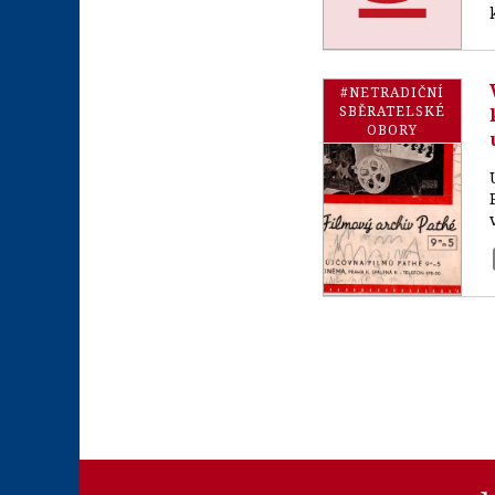
#NETRADIČNÍ
SBĚRATELSKÉ
OBORY