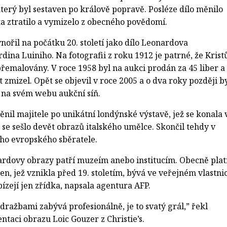
 který byl sestaven po králově popravě. Posléze dílo měnilo
sta ztratilo a vymizelo z obecného povědomí.
ořil na počátku 20. století jako dílo Leonardova
ina Luiniho. Na fotografii z roku 1912 je patrné, že Krist
 přemalovány. V roce 1958 byl na aukci prodán za 45 liber a
t zmizel. Opět se objevil v roce 2005 a o dva roky později b
 na svém webu aukční síň.
il majitele po unikátní londýnské výstavě, jež se konala 
 se sešlo devět obrazů italského umělce. Skončil tehdy v
o evropského sběratele.
rdovy obrazy patří muzeím anebo institucím. Obecně platí
ten, jež vznikla před 19. stoletím, bývá ve veřejném vlastnic
ízejí jen zřídka, napsala agentura AFP.
dražbami zabývá profesionálně, je to svatý grál,” řekl
taci obrazu Loic Gouzer z Christie’s.