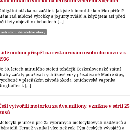
svou unikátní sbírku na letošním veletrhu Sběratel
Obligátní otázka na začátek. Jak jste k tomuhle koníčku přišel?
Mám rád mléčné výrobky a jogurty zvlášť. A když jsem asi před
pěti lety objevil v obchodech […]
netradiční sběratelské obory
Lidé mohou přispět na restaurování osobního vozu z r.
1936
Ve 30. letech minulého století tehdejší Československé státní
dráhy začaly používat rychlíkové vozy přezdívané Modré šípy,
vyrobené v plzeňském závodě Škoda. Smíchovská vagónka
Ringhoffer k […]
Češi vytvořili motorku za dva miliony, vznikne v sérii 25
kusů
Motocykl je určen pro 25 vybraných motocyklových nadšenců a
sběratelů. Ferat 2 vznikal více než rok. Tým českých vývojářů a