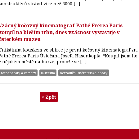
konstruktérů strávil více než 5000 […]
Vzácný kočovný kinematograf Pathé Frérea Paris
koupil na bleším trhu, dnes vzácnost vystavuje v
ústeckém muzeu
Unikátním kouskem ve sbírce je první kočovný kinematograf zn.
Pathé Frérea Paris Ústečana Josefa Hasenkopfa. “Koupil jsem ho
v nějakém městě na burze, protože se […]
fotoaparáty a kamery
muzeum
netradiční sběratelské obory
« Zpět