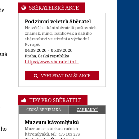
SBĚRATELSKÉ AKCE
de
Podzimní veletrh Sběratel
Největší setkání sběratelů poštovních
známek, mincí, bankovek a dalšího
sběratelstvi ve střední a východní
Evropě.
04.09.2026 - 05.09.2026
ená
Praha, Česká republika
https://www.sberatel.inf...
u
VYHLEDAT DALŠÍ AKCE
TIPY PRO SBĚRATELE
u
ČESKÁ REPUBLIKA
ZAHRANIČÍ
Muzeum kávomlýnků
ého
Muzeum se sbírkou ručních
kávomlýnků. tel.: 475 103 278