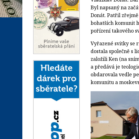
Byl napsaný na začát
Donát. Patřil zřejm
bohatších komunit b
pořízení takového sv
Vyřazené svitky se r
dostala společně s l
založili Ken (na sní
a předává je teolog
obdarovala vedle p
komunitu a moskevs