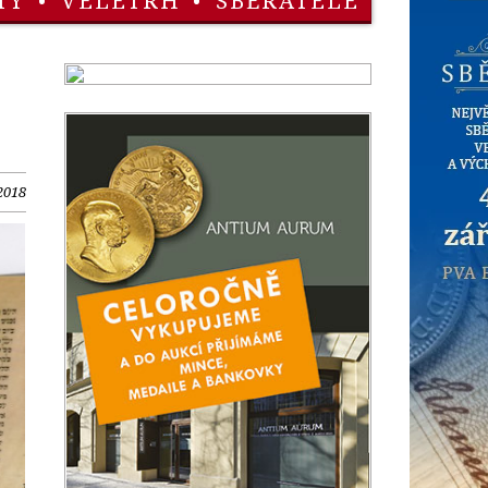
TY
•
VELETRH
•
SBĚRATELÉ
 2018