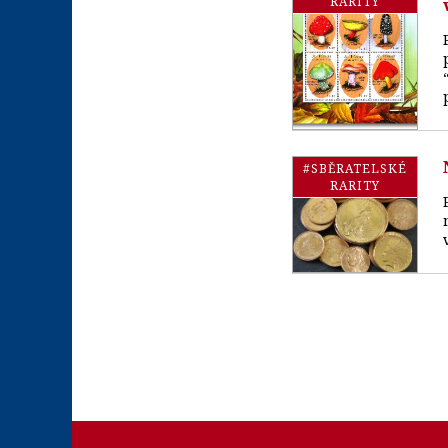
RARITY
#SBĚRATELSKÉ
RARITY