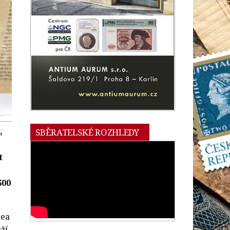
,
SBĚRATELSKÉ ROZHLEDY
t
600
zea
ží.