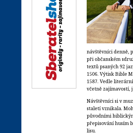
návštěvníci denně, 
při občanském sdruž
textů psaných 92 jaz
1506. Výtisk Bible M
1587. Vedle literár
včetně zajímavostí, 
Návštěvníci si v mu
staletí vznikala. Moh
původními biblickými
přepisování husím b
lisu.