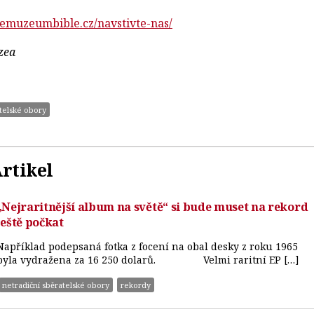
lemuzeumbible.cz/navstivte-nas/
zea
atelské obory
rtikel
„Nejraritnější album na světě“ si bude muset na rekord
ještě počkat
Například podepsaná fotka z focení na obal desky z roku 1965
byla vydražena za 16 250 dolarů. Velmi raritní EP […]
netradiční sběratelské obory
rekordy