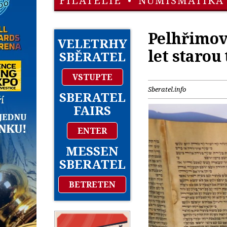
FILATELIE
•
NUMISMATIKA
Pelhřimov
VELETRHY
let starou
SBĚRATEL
VSTUPTE
Sberatel.info
SBERATEL
FAIRS
ENTER
MESSEN
SBERATEL
BETRETEN