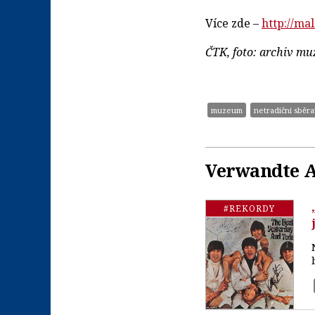
Více zde –
http://ma
ČTK, foto: archiv mu
muzeum
netradiční sběr
Verwandte A
#REKORDY