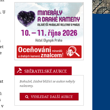
. U
u
et
e
SBĚRATELSKÉ AUKCE
st
Bohužel, žádné blížící se aukce nebyly
nalezeny.
0.
VYHLEDAT DALŠÍ AUKCE
s
 v