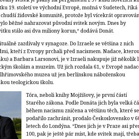
ku 19. století ve východní Evropě, možná v Sudetech, říká
ě chudší židovské komunitě, protože byl vícekrát opravován
ylo běžné nahrazovat původní svitek novým. Dnes by
itku stálo asi dva miliony korun,“ dodává Donát.
ituálně zazdívaly v synagoze. Do Izraele se většina z nich
idmi, kteří z Evropy prchali před nacismem. Nadace, ktero
mku) a Barbara Larsonovi, je v Izraeli nakupuje již několik l
ickým školám a muzeím. Už jich rozdala 61, v Evropě nadac
elhřimovského muzea už jen berlínskou náboženskou
kou teologickou školu.
Tóra, neboli knihy Mojžíšovy, je první částí
Starého zákona. Podle Donáta jich byla velká čá
během nacismu zničena a většinu těch, které se
podařilo zachránit, prodalo Československo v 6
letech do Londýna. “Dnes jich je v Praze asi pře
100, pak je ještě pár míst, kde svitek mají, třeba