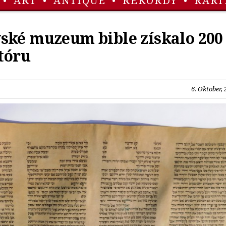
•
ART
•
ANTIQUE
•
REKORDY
•
RARI
ské muzeum bible získalo 200
 tóru
6. Oktober,