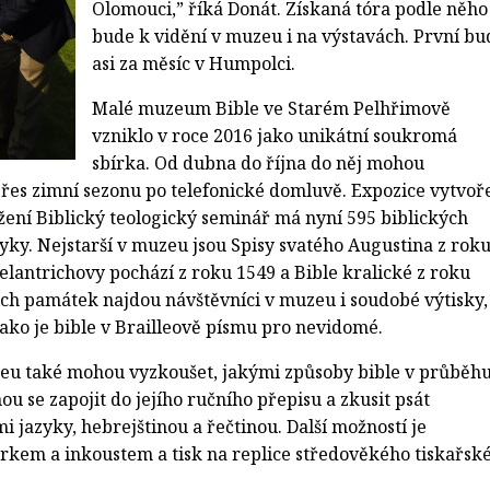
Olomouci,” říká Donát. Získaná tóra podle něho
bude k vidění v muzeu i na výstavách. První bu
asi za měsíc v Humpolci.
Malé muzeum Bible ve Starém Pelhřimově
vzniklo v roce 2016 jako unikátní soukromá
sbírka. Od dubna do října do něj mohou
přes zimní sezonu po telefonické domluvě. Expozice vytvoř
ení Biblický teologický seminář má nyní 595 biblických
yky. Nejstarší v muzeu jsou Spisy svatého Augustina z rok
elantrichovy pochází z roku 1549 a Bible kralické z roku
ních památek najdou návštěvníci v muzeu i soudobé výtisky,
jako je bible v Brailleově písmu pro nevidomé.
zeu také mohou vyzkoušet, jakými způsoby bible v průběh
ou se zapojit do jejího ručního přepisu a zkusit psát
 jazyky, hebrejštinou a řečtinou. Další možností je
rkem a inkoustem a tisk na replice středověkého tiskařsk