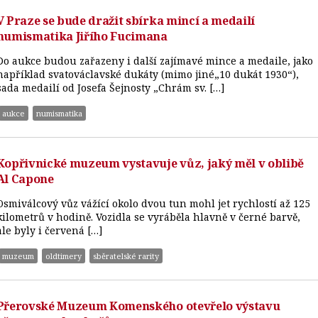
V Praze se bude dražit sbírka mincí a medailí
numismatika Jiřího Fucimana
Do aukce budou zařazeny i další zajímavé mince a medaile, jako
například svatováclavské dukáty (mimo jiné„10 dukát 1930“),
sada medailí od Josefa Šejnosty „Chrám sv. […]
aukce
numismatika
Kopřivnické muzeum vystavuje vůz, jaký měl v oblibě
Al Capone
Osmiválcový vůz vážící okolo dvou tun mohl jet rychlostí až 125
kilometrů v hodině. Vozidla se vyráběla hlavně v černé barvě,
ale byly i červená […]
muzeum
oldtimery
sběratelské rarity
Přerovské Muzeum Komenského otevřelo výstavu