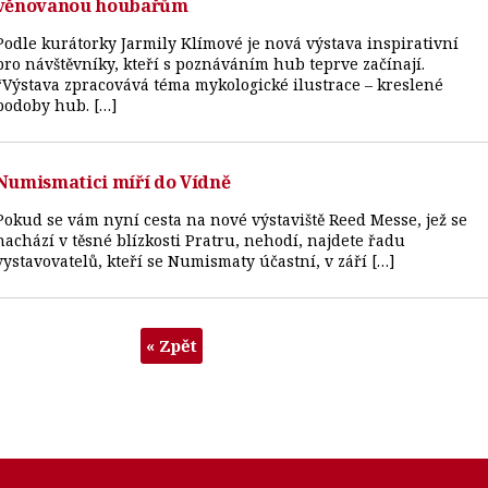
věnovanou houbařům
Podle kurátorky Jarmily Klímové je nová výstava inspirativní
pro návštěvníky, kteří s poznáváním hub teprve začínají.
“Výstava zpracovává téma mykologické ilustrace – kreslené
podoby hub. […]
Numismatici míří do Vídně
Pokud se vám nyní cesta na nové výstaviště Reed Messe, jež se
nachází v těsné blízkosti Pratru, nehodí, najdete řadu
vystavovatelů, kteří se Numismaty účastní, v září […]
« Zpět