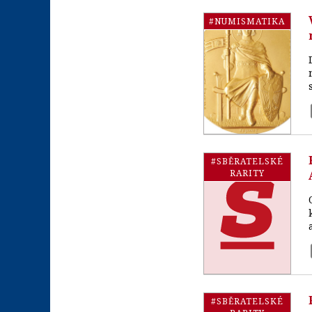
#NUMISMATIKA
#SBĚRATELSKÉ
RARITY
#SBĚRATELSKÉ