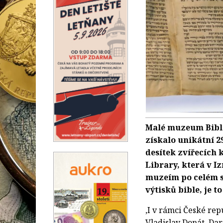
Malé muzeum Bible 
získalo unikátní 2
desítek zvířecích 
Library, která v I
muzeím po celém s
výtisků bible, je t
,I v rámci České rep
Vladislav Donát. Da