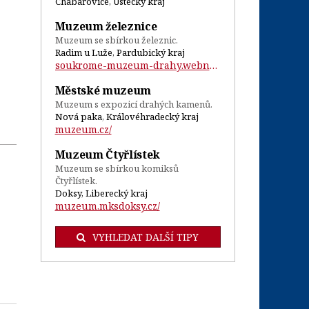
Chabařovice, Ústecký kraj
Muzeum železnice
Muzeum se sbírkou železnic.
Radim u Luže, Pardubický kraj
soukrome-muzeum-drahy.webnode.cz/...
Městské muzeum
Muzeum s expozicí drahých kamenů.
Nová paka, Královéhradecký kraj
muzeum.cz/
Muzeum Čtyřlístek
Muzeum se sbírkou komiksů
Čtyřlístek.
Doksy, Liberecký kraj
muzeum.mksdoksy.cz/
VYHLEDAT DALŠÍ TIPY