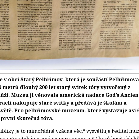
v obci Starý Pelhřimov, která je součástí Pelhřimova
9 metrů dlouhý 200 let starý svitek tóry vytvořený z
kůží. Muzeu ji věnovala americká nadace God’s Ancien
zraeli nakupuje staré svitky a předává je školám a
větě. Pro pelhřimovské muzeum, které vystavuje asi 
o první skutečná tóra.
ubliky je to mimořádně vzácná věc,“ vysvětluje ředitel mu
rovaný svitek je psaný na pergamenu z 57 kusů hovězích ků