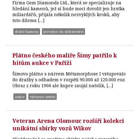
Firma Gem Diamonds Ltd., která se specializuje na
hledání kamenů, jež si bude moci dovolit jen hrstka
miliardářů, přijala několik nezvyklých kroků, aby
toto dilema […]
drahé kameny
investice do sběratelství
Plátno českého malíře Šímy patřilo k
hitům aukce v Paříži
Šímovo plátno s názvem Métamorphose I vstupovalo
do dražby s odhadem v rozpětí 90.000 až 120.000 eur.
Obraz z roku 1966 ale kupce zaujal natolik, […]
aukce
výtvarné umění
Veteran Arena Olomouc rozšíří kolekci
unikátní sbírky vozů Wikov