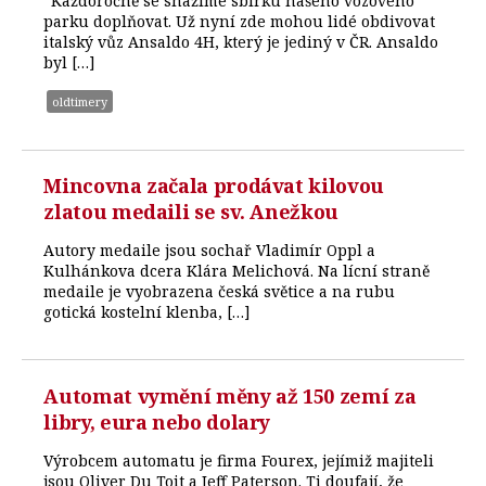
“Každoročně se snažíme sbírku našeho vozového
parku doplňovat. Už nyní zde mohou lidé obdivovat
italský vůz Ansaldo 4H, který je jediný v ČR. Ansaldo
byl […]
oldtimery
Mincovna začala prodávat kilovou
zlatou medaili se sv. Anežkou
Autory medaile jsou sochař Vladimír Oppl a
Kulhánkova dcera Klára Melichová. Na lícní straně
medaile je vyobrazena česká světice a na rubu
gotická kostelní klenba, […]
Automat vymění měny až 150 zemí za
libry, eura nebo dolary
Výrobcem automatu je firma Fourex, jejímiž majiteli
jsou Oliver Du Toit a Jeff Paterson. Ti doufají, že