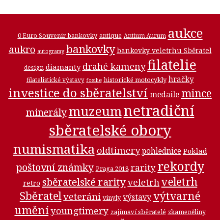
aukce
0 Euro Souvenir bankovky
antique
Antium Aurum
bankovky
aukro
bankovky veletrhu Sběratel
autogramy
filatelie
drahé kameny
diamanty
design
hračky
historické motocykly
filatelistické výstavy
fosilie
investice do sběratelství
mince
medaile
netradiční
muzeum
minerály
sběratelské obory
numismatika
oldtimery
pohlednice
Poklad
rekordy
poštovní známky
rarity
Praga 2018
veletrh
sběratelské rarity
veletrh
retro
Sběratel
výtvarné
veteráni
výstavy
vinyly
umění
youngtimery
zajímaví sběratelé
zkameněliny