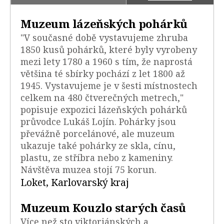
Muzeum lázeňských pohárků
"V současné době vystavujeme zhruba
1850 kusů pohárků, které byly vyrobeny
mezi lety 1780 a 1960 s tím, že naprostá
většina té sbírky pochází z let 1800 až
1945. Vystavujeme je v šesti místnostech
celkem na 480 čtverečných metrech,"
popisuje expozici lázeňských pohárků
průvodce Lukáš Lojín. Pohárky jsou
převážně porcelánové, ale muzeum
ukazuje také pohárky ze skla, cínu,
plastu, ze stříbra nebo z kameniny.
Návštěva muzea stojí 75 korun.
Loket, Karlovarský kraj
Muzeum Kouzlo starých časů
Více než sto viktoriánských a