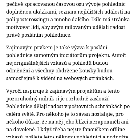
pečlivě zpracovanou časovou osu vývoje pohlednic
doplněnou ukázkami, seznam nejbližších událostí na
poli postcrossingu a mnoho dalšího. Dále má stránka
motivovat lidi, aby svým milovaným udělali radost
právě posláním pohlednice.
Zajímavým prvkem je také výzva k poslání
pohlednice samotným iniciátorům projektu. Autoři
nejoriginálnějších vzkazů a pohledů budou
odměněni a všechny obdržené kousky budou
samozřejmě k vidění na webových stránkách.
Výročí inspiruje k zajímavým projektům a tento
pozoruhodný milník si je rozhodně zaslouží.
Pohlednice dělají radost v poštovních schránkách po
celém světě. Pro někoho je to závan nostalgie, pro
někoho důkaz, že na něj jeho blízcí nezapomněli ani
na dovolené. I když třeba nejste fanouškem offline
vzkazů, pošlete letos někomu pohlednici a podpořte