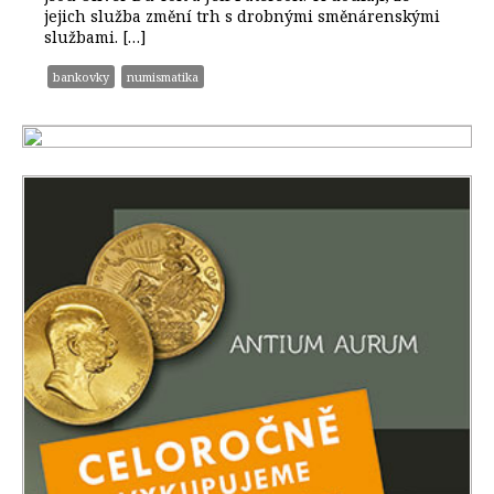
jejich služba změní trh s drobnými směnárenskými
službami. […]
bankovky
numismatika