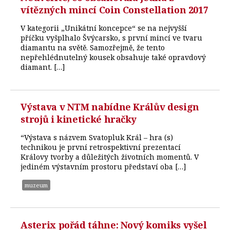
vítězných mincí Coin Constellation 2017
V kategorii „Unikátní koncepce“ se na nejvyšší
příčku vyšplhalo Švýcarsko, s první mincí ve tvaru
diamantu na světě. Samozřejmě, že tento
nepřehlédnutelný kousek obsahuje také opravdový
diamant. […]
Výstava v NTM nabídne Králův design
strojů i kinetické hračky
“Výstava s názvem Svatopluk Král – hra (s)
technikou je první retrospektivní prezentací
Královy tvorby a důležitých životních momentů. V
jediném výstavním prostoru představí oba […]
muzeum
Asterix pořád táhne: Nový komiks vyšel