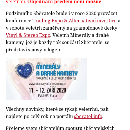
veletrhu.
Objednání předem není možné
.
Podzimního Sběratele bude i v roce 2020 provázet
konference
Trading Expo & Alternativní investice
a
v sobotu veletrh zaměřený na gramofonové desky
Vinyl & Stereo Expo
. Veletrh Minerály a drahé
kameny, jež je každý rok součástí Sběratele, se
představí s novým logem.
Všechny novinky, které se týkají veletrhů, pak
najdete po celý rok na portálu
sberatel.info
.
Přejeme všem sběratelům spoustu sběratelských