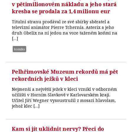
v pětimilionovém nákladu a jeho stará
kresba se prodala za 1,4 milionu eur
Titulní stranu prodával ze své sbírky sběratel a
televizní animátor Pierre Tchernia. Asterix a jeho
druh Obelix na ní jedou na voze taženém koňmi na
[…]
komiks
Pelhřimovské Muzeum rekordů má pět
rekordních ježků v kleci
Nejmenší a největší ježek v kleci vznikl v odborném
učilišti v Horním Slavkově v Karlovarském kraji.
Učitel Jiří Wegner vysoustružil z mosazi hlavolam,
jehož klec […]
Kam si jít uklidnit nervy? Přeci do