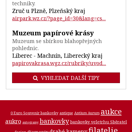
techniky.
Zruč u Plzně, Plzeňský kraj
airpark.wz.cz/?page_id=30&lang=cs...
Muzeum papírové krásy
Muzeum se sbírkou blahopřejných
pohlednic.
Liberec - Machnín, Liberecký kraj
papirovakrasa.wgz.cz/rubriky/uvod...
VYHLEDAT DALŠÍ TIPY
aukce
0 Euro Souvenir bankovky
antique
Antium Aurum
bankovky
aukro
bankovky veletrhu Sběratel
autogramy
filatelie
drahé kameny
diamanty