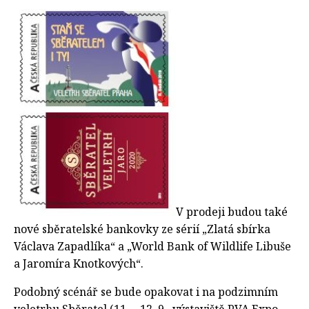
V prodeji budou také
nové sběratelské bankovky ze sérií „Zlatá sbírka
Václava Zapadlíka“ a „World Bank of Wildlife Libuše
a Jaromíra Knotkových“.
Podobný scénář se bude opakovat i na podzimním
veletrhu Sběratel (11. – 12. 9., výstaviště PVA Expo