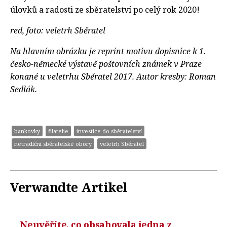
úlovků a radosti ze sběratelství po celý rok 2020!
red, foto: veletrh Sběratel
Na hlavním obrázku je reprint motivu dopisnice k 1.
česko-německé výstavě
poštovních známek v Praze
konané u veletrhu Sběratel 2017. Autor kresby: Roman
Sedlák.
bankovky
filatelie
investice do sběratelství
netradiční sběratelské obory
veletrh Sběratel
Verwandte Artikel
Neuvěříte, co obsahovala jedna z