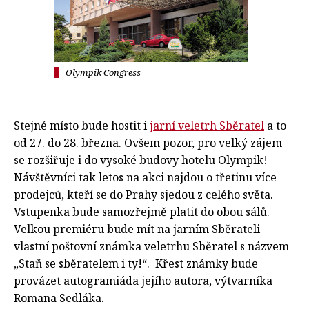
Olympik Congress
Stejné místo bude hostit i
jarní veletrh Sběratel
a to
od 27. do 28. března. Ovšem pozor, pro velký zájem
se rozšiřuje i do vysoké budovy hotelu Olympik!
Návštěvníci tak letos na akci najdou o třetinu více
prodejců, kteří se do Prahy sjedou z celého světa.
Vstupenka bude samozřejmě platit do obou sálů.
Velkou premiéru bude mít na jarním Sběrateli
vlastní poštovní známka veletrhu Sběratel s názvem
„Staň se sběratelem i ty!“. Křest známky bude
provázet autogramiáda jejího autora, výtvarníka
Romana Sedláka.