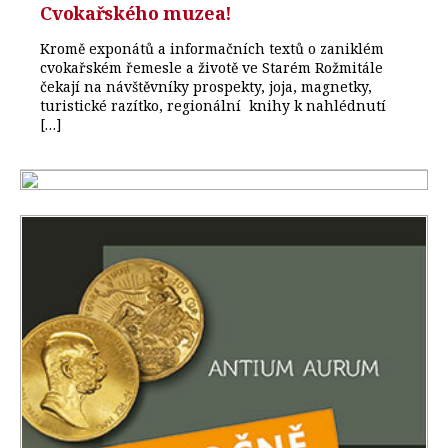
Cvokařského muzea!
Kromě exponátů a informačních textů o zaniklém
cvokařském řemesle a životě ve Starém Rožmitále
čekají na návštěvníky prospekty, joja, magnetky,
turistické razítko, regionální knihy k nahlédnutí
[…]