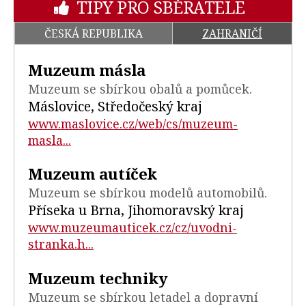
TIPY PRO SBĚRATELE
ČESKÁ REPUBLIKA
ZAHRANIČÍ
Muzeum másla
Muzeum se sbírkou obalů a pomůcek.
Máslovice, Středočeský kraj
www.maslovice.cz/web/cs/muzeum-
masla...
Muzeum autíček
Muzeum se sbírkou modelů automobilů.
Příseka u Brna, Jihomoravský kraj
www.muzeumauticek.cz/cz/uvodni-
stranka.h...
Muzeum techniky
Muzeum se sbírkou letadel a dopravní