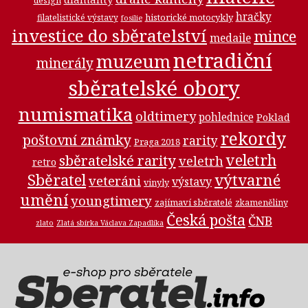
design
hračky
historické motocykly
filatelistické výstavy
fosilie
investice do sběratelství
mince
medaile
netradiční
muzeum
minerály
sběratelské obory
numismatika
oldtimery
pohlednice
Poklad
rekordy
poštovní známky
rarity
Praga 2018
veletrh
sběratelské rarity
veletrh
retro
Sběratel
výtvarné
veteráni
výstavy
vinyly
umění
youngtimery
zajímaví sběratelé
zkameněliny
Česká pošta
ČNB
zlato
Zlatá sbírka Václava Zapadlíka