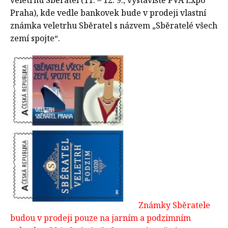
Praha), kde vedle bankovek bude v prodeji vlastní
známka veletrhu Sběratel s názvem „Sběratelé všech
zemí spojte“.
Známky Sběratele
budou v prodeji pouze na jarním a podzimním