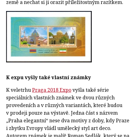
země a nechat si ji orazit příležitostným razítkem.
K expu vyšly také vlastní známky
K veletrhu
Praga 2018 Expo
vyšla také série
speciálních vlastních známek ve dvou různých
provedeních a v různých variantách, které budou
v prodeji pouze na výstavě. Jedna část s názvem
„Praha elegantní“ nese dva motivy z doby, kdy Praze
i zbytku Evropy vládl umělecký styl art deco.
Autorem známek je malíř Roman Sedlák, který se na