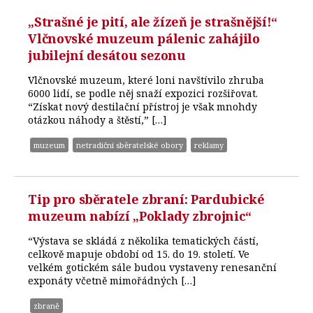
„Strašné je pití, ale žízeň je strašnější!“
Vlčnovské muzeum pálenic zahájilo
jubilejní desátou sezonu
Vlčnovské muzeum, které loni navštívilo zhruba
6000 lidí, se podle něj snaží expozici rozšiřovat.
“Získat nový destilační přístroj je však mnohdy
otázkou náhody a štěstí,” […]
muzeum
netradiční sběratelské obory
reklamy
Tip pro sběratele zbraní: Pardubické
muzeum nabízí „Poklady zbrojnic“
“Výstava se skládá z několika tematických částí,
celkově mapuje období od 15. do 19. století. Ve
velkém gotickém sále budou vystaveny renesanční
exponáty včetně mimořádných […]
zbraně