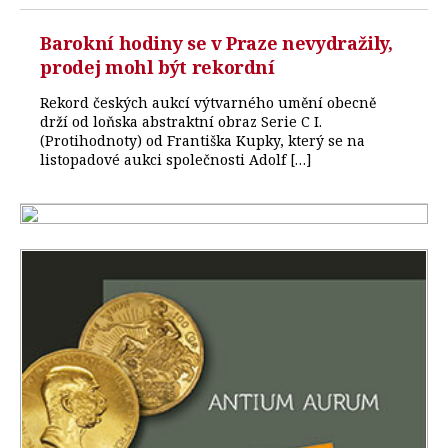
Barokní hodiny se v Praze nevydražily,
prodej mohl být rekordní
Rekord českých aukcí výtvarného umění obecně
drží od loňska abstraktní obraz Serie C I.
(Protihodnoty) od Františka Kupky, který se na
listopadové aukci společnosti Adolf […]