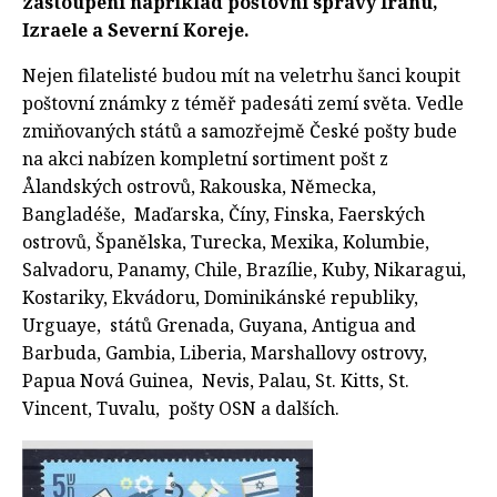
zastoupení například poštovní správy Iránu,
Izraele a Severní Koreje.
Nejen filatelisté budou mít na veletrhu šanci koupit
poštovní známky z téměř padesáti zemí světa. Vedle
zmiňovaných států a samozřejmě České pošty bude
na akci nabízen kompletní sortiment pošt z
Ålandských ostrovů, Rakouska, Německa,
Bangladéše, Maďarska, Číny, Finska, Faerských
ostrovů, Španělska, Turecka, Mexika, Kolumbie,
Salvadoru, Panamy, Chile, Brazílie, Kuby, Nikaragui,
Kostariky, Ekvádoru, Dominikánské republiky,
Urguaye, států Grenada, Guyana, Antigua and
Barbuda, Gambia, Liberia, Marshallovy ostrovy,
Papua Nová Guinea, Nevis, Palau, St. Kitts, St.
Vincent, Tuvalu, pošty OSN a dalších.