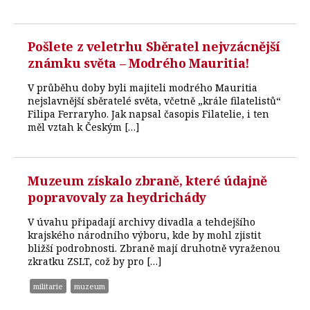
Pošlete z veletrhu Sběratel nejvzácnější
známku světa – Modrého Mauritia!
V průběhu doby byli majiteli modrého Mauritia
nejslavnější sběratelé světa, včetně „krále filatelistů“
Filipa Ferraryho. Jak napsal časopis Filatelie, i ten
měl vztah k Českým […]
Muzeum získalo zbraně, které údajně
popravovaly za heydrichády
V úvahu připadají archivy divadla a tehdejšího
krajského národního výboru, kde by mohl zjistit
bližší podrobnosti. Zbraně mají druhotně vyraženou
zkratku ZSLT, což by pro […]
militarie
muzeum