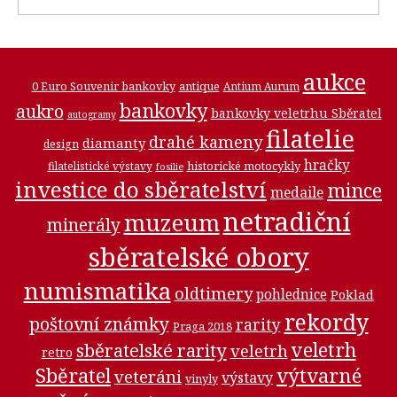
aukce
0 Euro Souvenir bankovky
antique
Antium Aurum
bankovky
aukro
bankovky veletrhu Sběratel
autogramy
filatelie
drahé kameny
diamanty
design
hračky
historické motocykly
filatelistické výstavy
fosilie
investice do sběratelství
mince
medaile
netradiční
muzeum
minerály
sběratelské obory
numismatika
oldtimery
pohlednice
Poklad
rekordy
poštovní známky
rarity
Praga 2018
veletrh
sběratelské rarity
veletrh
retro
Sběratel
výtvarné
veteráni
výstavy
vinyly