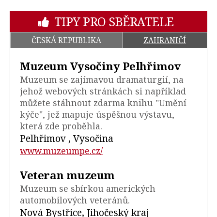
TIPY PRO SBĚRATELE
ČESKÁ REPUBLIKA
ZAHRANIČÍ
Muzeum Vysočiny Pelhřimov
Muzeum se zajímavou dramaturgií, na
jehož webových stránkách si například
můžete stáhnout zdarma knihu "Umění
kýče", jež mapuje úspěšnou výstavu,
která zde proběhla.
Pelhřimov , Vysočina
www.muzeumpe.cz/
Veteran muzeum
Muzeum se sbírkou amerických
automobilových veteránů.
Nová Bystřice, Jihočeský kraj