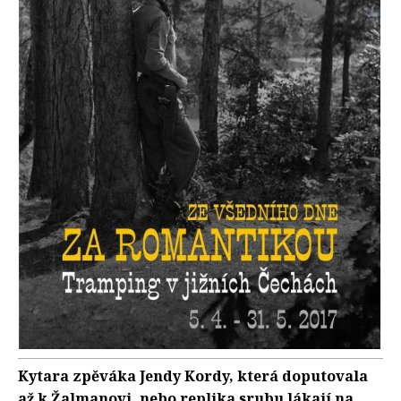
Kytara zpěváka Jendy Kordy, která doputovala
až k Žalmanovi, nebo replika srubu lákají na