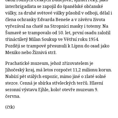
interbrigadista se zapojil do španělské občanské
války, za druhé světové války působil v odboji, dělal i
člena ochranky Edvarda Beneše a v závěru života
vyřezával na chatě na Stropnici masky i totemy. Na
Šumavě se trampovalo od 50. let, první osadu založil
třináctiletý Milan Soukup ve Větřní roku 1954.
Později se trampové přesunuli k Lipnu do osad jako
Mexiko nebo Žíznivá strž.
Prachatické muzeum, jehož zřizovatelem je
Jihočeský kraj, má letos rozpočet 11,2 milionu korun.
Nabízí pět stálých expozic, mimo jiné o zlaté solné
stezce. Cenná je sbírka střeleckých terčů. Hlavní
sezonní výstavu Ejhle, kolo! otevře muzeum 9.
června.
(čtk)