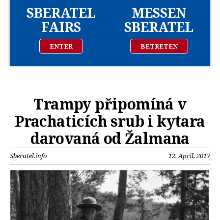
SBERATEL
MESSEN
FAIRS
SBERATEL
ENTER
BETRETEN
Trampy připomíná v
Prachaticích srub i kytara
darovaná od Žalmana
Sberatel.info
12. April, 2017