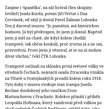
Zaujme i ‘španělka’, na niž hrával člen skupiny
Settleři Jenda Korda, potom Jiří Veřtat z Dua
Červánek, od nějž ji dostal Pavel Žalman Lohonka.
Ten ji daroval muzeu. “Je památná, má historickou
hodnotu. Já byl překvapen, že jsem ji dostal. Napřed
jsem ji měl na chatě, ale když kolem chodili
trampové, tak občas koukali, proč zrovna já a ne oni,
pravověrní. Proto jsem ji věnoval, ať se na ni mohou
dívat všichni,” řekl ČTK Lohonka.
Trampové začínali na sklonku první světové války ve
středních Čechách, nejstarší osada Ztracenka vznikla
na Vltavě u Svatojánských proudů kolem roku 1918.
Tyto doby v muzeu evokuje stan trampa Josefa
Recluse dozdobený jeho vnučkou Evou
Mattauchovou z Prachatic. Kolekce přináší i příběh
Leopolda Hofmana, který vandroval před válkou po
okolí rodných Českých Budějovic, sjížděl řeky, jako