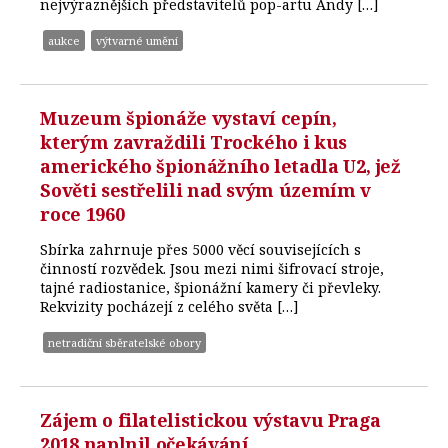
nejvýraznějších představitelů pop-artu Andy […]
aukce
výtvarné umění
Muzeum špionáže vystaví cepín,
kterým zavraždili Trockého i kus
amerického špionážního letadla U2, jež
Sověti sestřelili nad svým územím v
roce 1960
Sbírka zahrnuje přes 5000 věcí souvisejících s
činností rozvědek. Jsou mezi nimi šifrovací stroje,
tajné radiostanice, špionážní kamery či převleky.
Rekvizity pocházejí z celého světa […]
netradiční sběratelské obory
Zájem o filatelistickou výstavu Praga
2018 naplnil očekávání