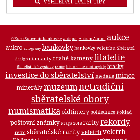
VYHLEDAT DALŠÍ TIPY
aukce
0 Euro Souvenir bankovky
antique
Antium Aurum
bankovky
aukro
bankovky veletrhu Sběratel
autogramy
filatelie
drahé kameny
diamanty
design
hračky
historické motocykly
filatelistické výstavy
fosilie
investice do sběratelství
mince
medaile
netradiční
muzeum
minerály
sběratelské obory
numismatika
oldtimery
pohlednice
Poklad
rekordy
poštovní známky
rarity
Praga 2018
veletrh
sběratelské rarity
veletrh
retro