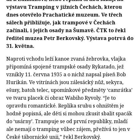
výstavu Tramping v jižních Čechách, kterou
dnes otevřelo Prachatické muzeum. Ve třech
sálech přibližuje, jak trampové v Čechách
začínali, i jejich osady na Šumavě. ČTK to řekl
ředitel muzea Petr Berkovský. Výstava potrvá do
31. května.
Naproti vchodu leží kanoe zvaná žebrovka, vlajka
připomíná spojené trampské osady Rykatado, jež
vznikly 11. června 1935 a o nichž napsal píseň Bob
Hurikán. Ve vitrínách jsou zálesácký nůž, sekyra,
ešusy, batoh telec, upomínkové předměty ‘camrátka’
ve tvaru placek či obraz Wabiho Ryvoly. “Je to
opravdu romantické. Replika srubu s ohništěm je
hodně popisná, ale děti si mohou zkusit sbalit spacák
do ‘usárny’. Trampuje se od první republiky, mladí
ale nemají o tramping vůbec zájem, přežívá to jen v
České tábornické unii,” řekl Berkovský.