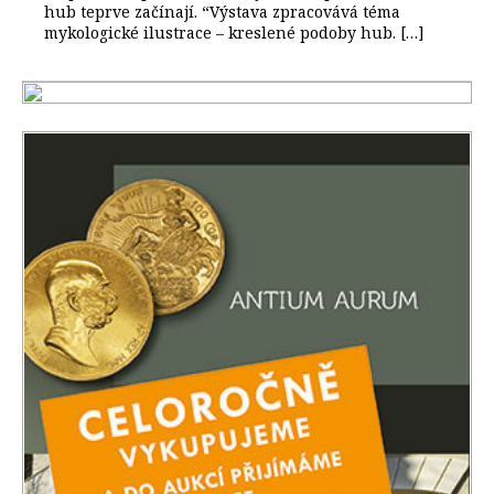
hub teprve začínají. “Výstava zpracovává téma
mykologické ilustrace – kreslené podoby hub. […]