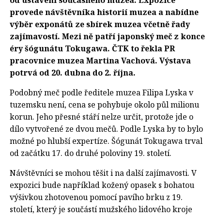
od ustavení současného muzea. Expozice
provede návštěvníka historií muzea a nabídne
výběr exponátů ze sbírek muzea včetně řady
zajímavostí. Mezi ně patří japonský meč z konce
éry šógunátu Tokugawa. ČTK to řekla PR
pracovnice muzea Martina Vachová. Výstava
potrvá od 20. dubna do 2. října.
Podobný meč podle ředitele muzea Filipa Lyska v
tuzemsku není, cena se pohybuje okolo půl milionu
korun. Jeho přesné stáří nelze určit, protože jde o
dílo vytvořené ze dvou mečů. Podle Lyska by to bylo
možné po hlubší expertíze. Šógunát Tokugawa trval
od začátku 17. do druhé poloviny 19. století.
Návštěvníci se mohou těšit i na další zajímavosti. V
expozici bude například kožený opasek s bohatou
výšivkou zhotovenou pomocí pavího brku z 19.
století, který je součástí mužského lidového kroje