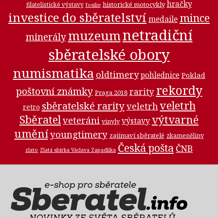
hračky
historické motocykly
filatelistické výstavy
fosilie
investice do sběratelství
mince
medaile
netradiční
muzeum
minerály
sběratelské obory
numismatika
oldtimery
pohlednice
Poklad
rekordy
poštovní známky
rarity
Praga 2018
veletrh
sběratelské rarity
veletrh
retro
Sběratel
výtvarné
veteráni
výstavy
vinyly
umění
youngtimery
zajímaví sběratelé
zkameněliny
Česká pošta
ČNB
zlato
Zlatá sbírka Václava Zapadlíka