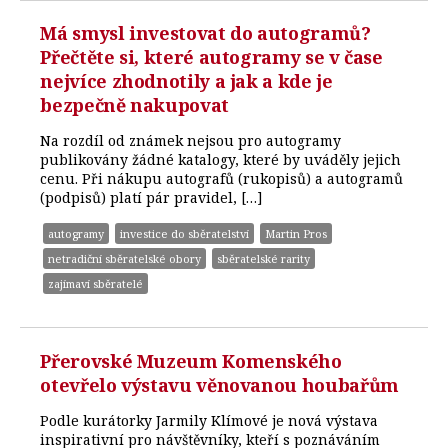
Má smysl investovat do autogramů?
Přečtěte si, které autogramy se v čase
nejvíce zhodnotily a jak a kde je
bezpečně nakupovat
Na rozdíl od známek nejsou pro autogramy
publikovány žádné katalogy, které by uváděly jejich
cenu. Při nákupu autografů (rukopisů) a autogramů
(podpisů) platí pár pravidel, […]
autogramy
investice do sběratelství
Martin Pros
netradiční sběratelské obory
sběratelské rarity
zajímaví sběratelé
Přerovské Muzeum Komenského
otevřelo výstavu věnovanou houbařům
Podle kurátorky Jarmily Klímové je nová výstava
inspirativní pro návštěvníky, kteří s poznáváním