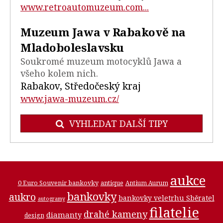
www.retroautomuzeum.com...
Muzeum Jawa v Rabakově na
Mladoboleslavsku
Soukromé muzeum motocyklů Jawa a
všeho kolem nich.
Rabakov, Středočeský kraj
www.jawa-muzeum.cz/
VYHLEDAT DALŠÍ TIPY
aukce
0 Euro Souvenir bankovky
antique
Antium Aurum
bankovky
aukro
bankovky veletrhu Sběratel
autogramy
filatelie
drahé kameny
diamanty
design