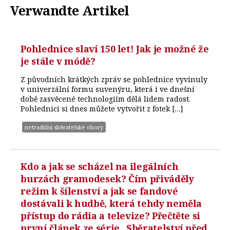
Verwandte Artikel
Pohlednice slaví 150 let! Jak je možné že
je stále v módě?
Z původních krátkých zpráv se pohlednice vyvinuly
v univerzální formu suvenýru, která i ve dnešní
době zasvěcené technologiím dělá lidem radost.
Pohlednici si dnes můžete vytvořit z fotek […]
netradiční sběratelské obory
Kdo a jak se scházel na ilegálních
burzách gramodesek? Čím přiváděly
režim k šílenství a jak se fandové
dostávali k hudbě, která tehdy neměla
přístup do rádia a televize? Přečtěte si
první článek ze série „Sběratelství před