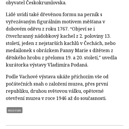
obyvatel Českokrumlovska.
Lidé uvidí také dřevěnou formu na perník s
vyřezávaným figurálním motivem měšťana v
dobovém oděvu z roku 1767. “Objeví se i
čtverhranný nádobkový kachel z 2. poloviny 13.
století, jeden z nejstarších kachlů v Čechách, nebo
medailonek s obrázkem Panny Marie s dítětem z
dětského hrobu z přelomu 19. a 20. století,” uvedla
kurátorka výstavy Vladimíra Podaná.
Podle Vachové výstava ukáže příchozím vše od
počátečních snah o založení muzea, přes první
republiku, druhou světovou válku, opětovné
otevření muzea v roce 1946 až do současnosti.
muzeum