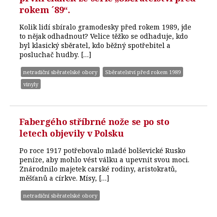
rokem ´89“.
Kolik lidí sbíralo gramodesky před rokem 1989, jde
to nějak odhadnout? Velice těžko se odhaduje, kdo
byl klasický sběratel, kdo běžný spotřebitel a
posluchač hudby. […]
netradiční sběratelské obory
Sběratelství před rokem 1989
vinyly
Fabergého stříbrné nože se po sto
letech objevily v Polsku
Po roce 1917 potřebovalo mladé bolševické Rusko
peníze, aby mohlo vést válku a upevnit svou moci.
Znárodnilo majetek carské rodiny, aristokratů,
měšťanů a církve. Mísy, […]
netradiční sběratelské obory